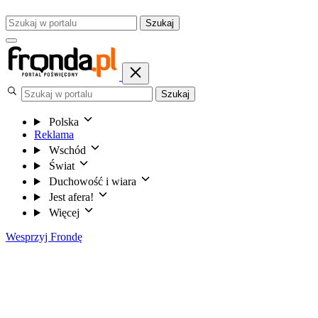
Szukaj
Szukaj
Polska
Reklama
Wschód
Świat
Duchowość i wiara
Jest afera!
Więcej
Wesprzyj Frondę