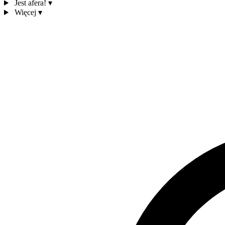
Jest afera!
▾
Więcej
▾