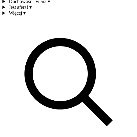
Duchowość i wiara
▾
Jest afera!
▾
Więcej
▾