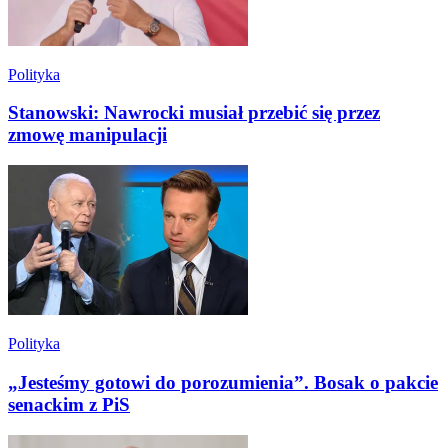
Polityka
Stanowski: Nawrocki musiał przebić się przez
zmowę manipulacji
Polityka
„Jesteśmy gotowi do porozumienia”. Bosak o pakcie
senackim z PiS