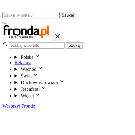
Szukaj
Szukaj
Polska
Reklama
Wschód
Świat
Duchowość i wiara
Jest afera!
Więcej
Wesprzyj Frondę