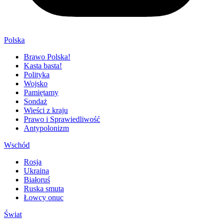
Polska
Brawo Polska!
Kasta basta!
Polityka
Wojsko
Pamiętamy
Sondaż
Wieści z kraju
Prawo i Sprawiedliwość
Antypolonizm
Wschód
Rosja
Ukraina
Białoruś
Ruska smuta
Łowcy onuc
Świat