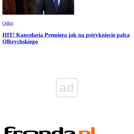
Odlot
HIT! Kancelaria Premiera jak na pstryknięcie palca
Olbrychskiego
ad