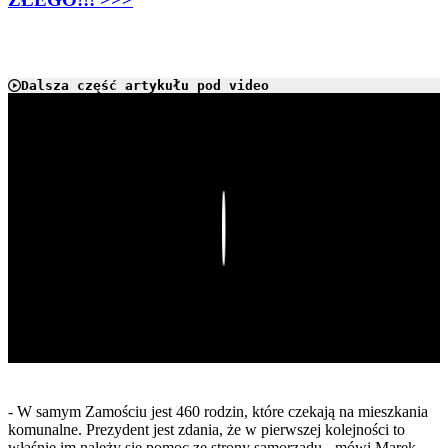
Dalsza część artykułu pod video
Play
- W samym Zamościu jest 460 rodzin, które czekają na mieszkania
komunalne. Prezydent jest zdania, że w pierwszej kolejności to
właśnie im należy się pomoc ze strony samorządu - mówi Marek