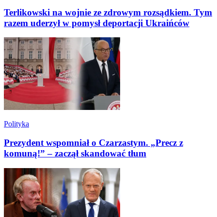
Terlikowski na wojnie ze zdrowym rozsądkiem. Tym
razem uderzył w pomysł deportacji Ukraińców
Polityka
Prezydent wspomniał o Czarzastym. „Precz z
komuną!” – zaczął skandować tłum