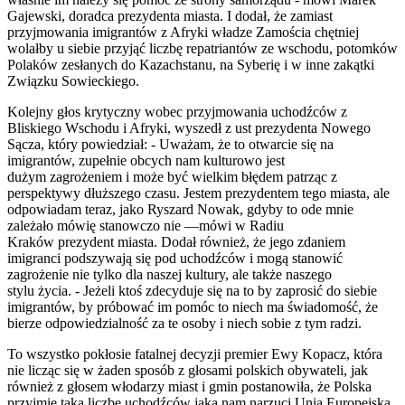
Gajewski, doradca prezydenta miasta. I dodał, że zamiast
przyjmowania imigrantów z Afryki władze Zamościa chętniej
wolałby u siebie przyjąć liczbę repatriantów ze wschodu, potomków
Polaków zesłanych do Kazachstanu, na Syberię i w inne zakątki
Związku Sowieckiego.
Kolejny głos krytyczny wobec przyjmowania uchodźców z
Bliskiego Wschodu i Afryki, wyszedł z ust prezydenta Nowego
Sącza, który powiedział: - Uważam, że to otwarcie się na
imigrantów, zupełnie obcych nam kulturowo jest
dużym zagrożeniem i może być wielkim błędem patrząc z
perspektywy dłuższego czasu. Jestem prezydentem tego miasta, ale
odpowiadam teraz, jako Ryszard Nowak, gdyby to ode mnie
zależało mówię stanowczo nie —mówi w Radiu
Kraków prezydent miasta. Dodał również, że jego zdaniem
imigranci podszywają się pod uchodźców i mogą stanowić
zagrożenie nie tylko dla naszej kultury, ale także naszego
stylu życia. - Jeżeli ktoś zdecyduje się na to by zaprosić do siebie
imigrantów, by próbować im pomóc to niech ma świadomość, że
bierze odpowiedzialność za te osoby i niech sobie z tym radzi.
To wszystko pokłosie fatalnej decyzji premier Ewy Kopacz, która
nie licząc się w żaden sposób z głosami polskich obywateli, jak
również z głosem włodarzy miast i gmin postanowiła, że Polska
przyjmie taką liczbę uchodźców jaką nam narzuci Unia Europejska