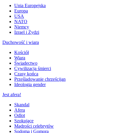
Unia Europejska
Europa
USA
NATO
Niemcy
Izrael i Żydzi
Duchowość i wiara
Kościół
Wiara
Świadectwo
Cywilizacja śmierci
Czasy końca
Prześladowanie chrześcijan
Ideologia gender
Jest afera!
Skandal
Afera
Odlot
Szokujące
Mądrości celebrytów
Sodoma i Gomora