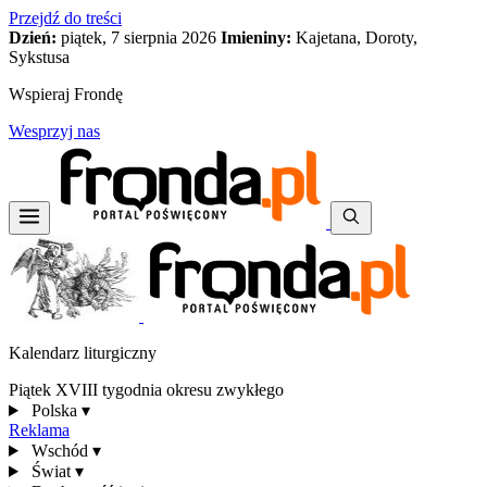
Przejdź do treści
Dzień:
piątek, 7 sierpnia 2026
Imieniny:
Kajetana, Doroty,
Sykstusa
Wspieraj Frondę
Wesprzyj nas
Kalendarz liturgiczny
Piątek XVIII tygodnia okresu zwykłego
Polska
▾
Reklama
Wschód
▾
Świat
▾