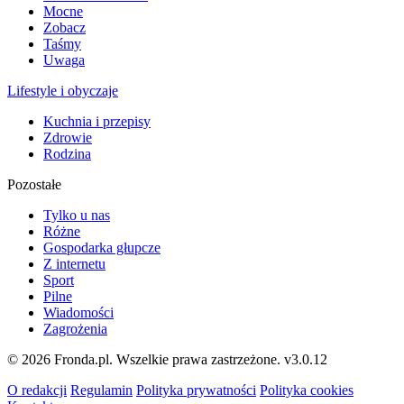
Mocne
Zobacz
Taśmy
Uwaga
Lifestyle i obyczaje
Kuchnia i przepisy
Zdrowie
Rodzina
Pozostałe
Tylko u nas
Różne
Gospodarka głupcze
Z internetu
Sport
Pilne
Wiadomości
Zagrożenia
© 2026 Fronda.pl. Wszelkie prawa zastrzeżone.
v3.0.12
O redakcji
Regulamin
Polityka prywatności
Polityka cookies