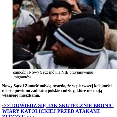
Zamość i Nowy Sącz mówią NIE przyjmowaniu
imigrantów
Nowy Sącz i Zamość mówią twardo, że w pierwszej kolejności
miasto powinno zadbać o polskie rodziny, które nie mają
własnego mieszkania.
<<< DOWIEDZ SIĘ JAK SKUTECZNIE BRONIĆ
WIARY KATOLICKIEJ PRZED ATAKAMI
ZŁEGO!!! >>>