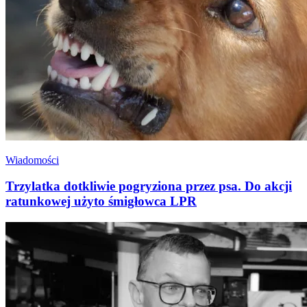
Wiadomości
Trzylatka dotkliwie pogryziona przez psa. Do akcji
ratunkowej użyto śmigłowca LPR