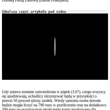
Duńską Partią Ludową (Dansk Folkeparti).
Dalsza część artykułu pod video
Play
Gdy ustawa zostanie zatwierdzona w piątek (3.07), czego wszyscy
się spodziewają, uchodźcy otrzymywać będą w przyszłości o
prawie 50 procent niższy zasiłek. Wtedy samotna osoba dorosła
będzie mogła liczyć na 790 euro w przeliczeniu oraz na dodatkowo
200 euro po pozytywnym ukończeniu kursu językowego dla