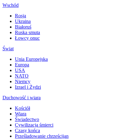
Wschód
Rosja
Ukraina
Białoruś
Ruska smuta
Łowcy onuc
Świat
Unia Europejska
Europa
USA
NATO
Niemcy
Izrael i Żydzi
Duchowość i wiara
Kościół
Wiara
Świadectwo
Cywilizacja śmierci
Czasy końca
Prześladowanie chrześcijan