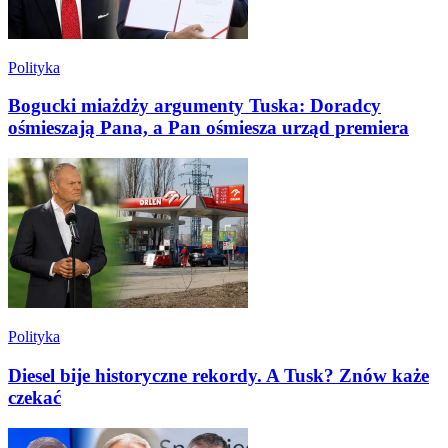
Polityka
Bogucki miażdży argumenty Tuska: Doradcy
ośmieszają Pana, a Pan ośmiesza urząd premiera
Polityka
Diesel bije historyczne rekordy. A Tusk? Znów każe
czekać