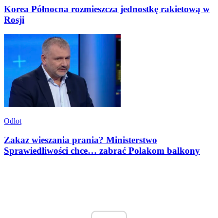
Korea Północna rozmieszcza jednostkę rakietową w
Rosji
Odlot
Zakaz wieszania prania? Ministerstwo
Sprawiedliwości chce… zabrać Polakom balkony