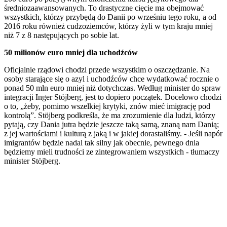
średniozaawansowanych. To drastyczne cięcie ma obejmować
wszystkich, którzy przybędą do Danii po wrześniu tego roku, a od
2016 roku również cudzoziemców, którzy żyli w tym kraju mniej
niż 7 z 8 następujących po sobie lat.
50 milionów euro mniej dla uchodźców
Oficjalnie rządowi chodzi przede wszystkim o oszczędzanie. Na
osoby starające się o azyl i uchodźców chce wydatkować rocznie o
ponad 50 mln euro mniej niż dotychczas. Według minister do spraw
integracji Inger Stöjberg, jest to dopiero początek. Docelowo chodzi
o to, „żeby, pomimo wszelkiej krytyki, znów mieć imigrację pod
kontrolą”. Stöjberg podkreśla, że ma zrozumienie dla ludzi, którzy
pytają, czy Dania jutra będzie jeszcze taką samą, znaną nam Danią;
z jej wartościami i kulturą z jaką i w jakiej dorastaliśmy. - Jeśli napór
imigrantów będzie nadal tak silny jak obecnie, pewnego dnia
będziemy mieli trudności ze zintegrowaniem wszystkich - tłumaczy
minister Stöjberg.