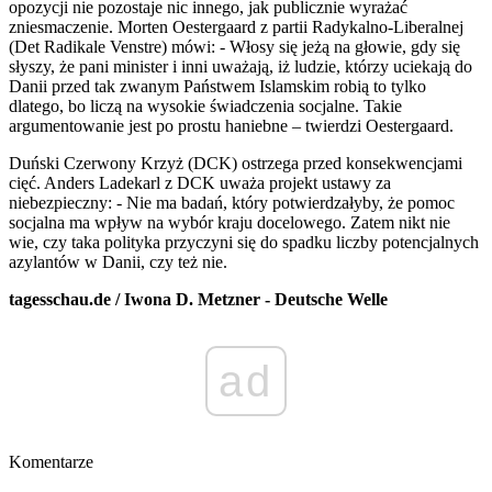
opozycji nie pozostaje nic innego, jak publicznie wyrażać
zniesmaczenie. Morten Oestergaard z partii Radykalno-Liberalnej
(Det Radikale Venstre) mówi: - Włosy się jeżą na głowie, gdy się
słyszy, że pani minister i inni uważają, iż ludzie, którzy uciekają do
Danii przed tak zwanym Państwem Islamskim robią to tylko
dlatego, bo liczą na wysokie świadczenia socjalne. Takie
argumentowanie jest po prostu haniebne – twierdzi Oestergaard.
Duński Czerwony Krzyż (DCK) ostrzega przed konsekwencjami
cięć. Anders Ladekarl z DCK uważa projekt ustawy za
niebezpieczny: - Nie ma badań, który potwierdzałyby, że pomoc
socjalna ma wpływ na wybór kraju docelowego. Zatem nikt nie
wie, czy taka polityka przyczyni się do spadku liczby potencjalnych
azylantów w Danii, czy też nie.
tagesschau.de / Iwona D. Metzner - Deutsche Welle
ad
Komentarze