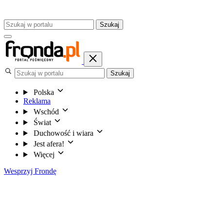
Szukaj
Szukaj
Polska
Reklama
Wschód
Świat
Duchowość i wiara
Jest afera!
Więcej
Wesprzyj Frondę