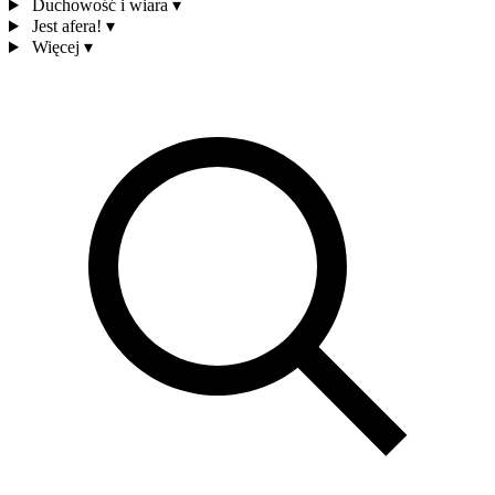
Duchowość i wiara
▾
Jest afera!
▾
Więcej
▾