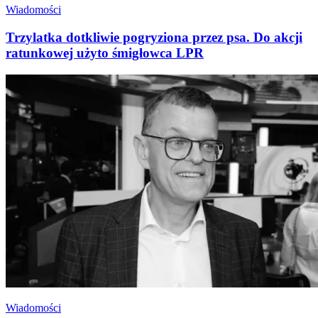
Wiadomości
Trzylatka dotkliwie pogryziona przez psa. Do akcji
ratunkowej użyto śmigłowca LPR
Wiadomości