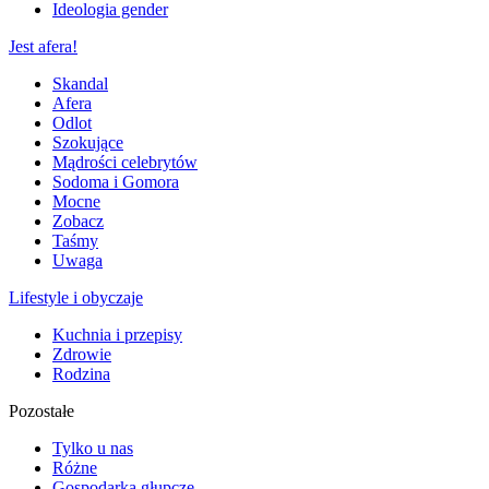
Ideologia gender
Jest afera!
Skandal
Afera
Odlot
Szokujące
Mądrości celebrytów
Sodoma i Gomora
Mocne
Zobacz
Taśmy
Uwaga
Lifestyle i obyczaje
Kuchnia i przepisy
Zdrowie
Rodzina
Pozostałe
Tylko u nas
Różne
Gospodarka głupcze