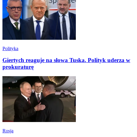
Polityka
Giertych reaguje na słowa Tuska. Polityk uderza w
prokuraturę
Rosja