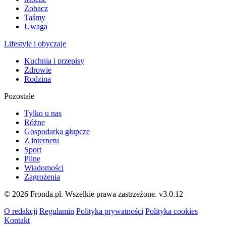
Zobacz
Taśmy
Uwaga
Lifestyle i obyczaje
Kuchnia i przepisy
Zdrowie
Rodzina
Pozostałe
Tylko u nas
Różne
Gospodarka głupcze
Z internetu
Sport
Pilne
Wiadomości
Zagrożenia
© 2026 Fronda.pl. Wszelkie prawa zastrzeżone.
v3.0.12
O redakcji
Regulamin
Polityka prywatności
Polityka cookies
Kontakt