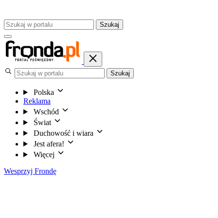
Szukaj
Szukaj
Polska
Reklama
Wschód
Świat
Duchowość i wiara
Jest afera!
Więcej
Wesprzyj Frondę