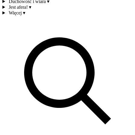
Duchowość i wiara
▾
Jest afera!
▾
Więcej
▾