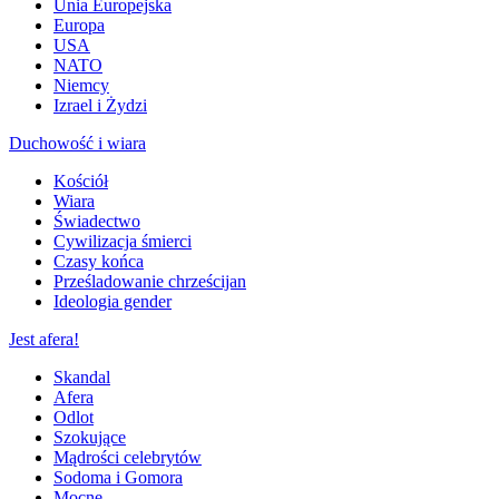
Unia Europejska
Europa
USA
NATO
Niemcy
Izrael i Żydzi
Duchowość i wiara
Kościół
Wiara
Świadectwo
Cywilizacja śmierci
Czasy końca
Prześladowanie chrześcijan
Ideologia gender
Jest afera!
Skandal
Afera
Odlot
Szokujące
Mądrości celebrytów
Sodoma i Gomora
Mocne