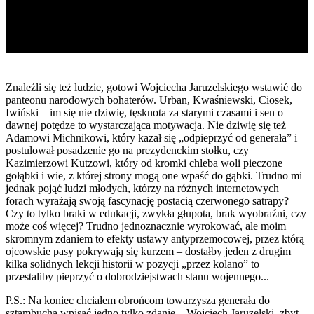
Znaleźli się też ludzie, gotowi Wojciecha Jaruzelskiego wstawić do
panteonu narodowych bohaterów. Urban, Kwaśniewski, Ciosek,
Iwiński – im się nie dziwię, tęsknota za starymi czasami i sen o
dawnej potędze to wystarczająca motywacja. Nie dziwię się też
Adamowi Michnikowi, który kazał się „odpieprzyć od generała” i
postulował posadzenie go na prezydenckim stołku, czy
Kazimierzowi Kutzowi, który od kromki chleba woli pieczone
gołąbki i wie, z której strony mogą one wpaść do gąbki. Trudno mi
jednak pojąć ludzi młodych, którzy na różnych internetowych
forach wyrażają swoją fascynację postacią czerwonego satrapy?
Czy to tylko braki w edukacji, zwykła głupota, brak wyobraźni, czy
może coś więcej? Trudno jednoznacznie wyrokować, ale moim
skromnym zdaniem to efekty ustawy antyprzemocowej, przez którą
ojcowskie pasy pokrywają się kurzem – dostałby jeden z drugim
kilka solidnych lekcji historii w pozycji „przez kolano” to
przestaliby pieprzyć o dobrodziejstwach stanu wojennego...
P.S.: Na koniec chciałem obrońcom towarzysza generała do
sztambucha wpisać jedno tylko zdanie – Wojciech Jaruzelski, zbyt