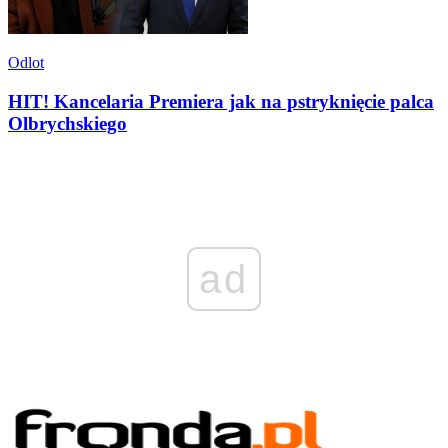
Odlot
HIT! Kancelaria Premiera jak na pstryknięcie palca
Olbrychskiego
ad