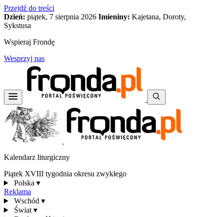
Przejdź do treści
Dzień:
piątek, 7 sierpnia 2026
Imieniny:
Kajetana, Doroty,
Sykstusa
Wspieraj Frondę
Wesprzyj nas
Kalendarz liturgiczny
Piątek XVIII tygodnia okresu zwykłego
Polska
▾
Reklama
Wschód
▾
Świat
▾