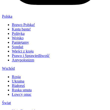
Polska
Brawo Polska!
Kasta basta!
Polityka
Wojsko
Pamiętamy
Sondaż
Wieści z kraju
Prawo i Sprawiedliwość
Antypolonizm
Wschód
Rosja
Ukraina
Białoruś
Ruska smuta
Łowcy onuc
Świat