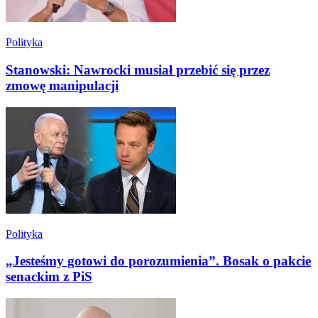
Polityka
Stanowski: Nawrocki musiał przebić się przez
zmowę manipulacji
Polityka
„Jesteśmy gotowi do porozumienia”. Bosak o pakcie
senackim z PiS