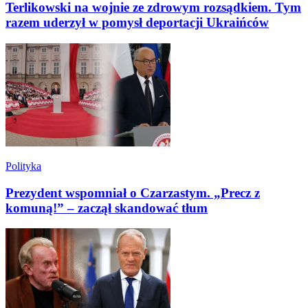
Terlikowski na wojnie ze zdrowym rozsądkiem. Tym
razem uderzył w pomysł deportacji Ukraińców
Polityka
Prezydent wspomniał o Czarzastym. „Precz z
komuną!” – zaczął skandować tłum