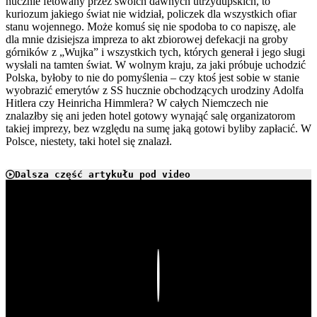
hucznie fetowany przez swoich dawnych utrzydupskich, to
kuriozum jakiego świat nie widział, policzek dla wszystkich ofiar
stanu wojennego. Może komuś się nie spodoba to co napiszę, ale
dla mnie dzisiejsza impreza to akt zbiorowej defekacji na groby
górników z „Wujka” i wszystkich tych, których generał i jego sługi
wysłali na tamten świat. W wolnym kraju, za jaki próbuje uchodzić
Polska, byłoby to nie do pomyślenia – czy ktoś jest sobie w stanie
wyobrazić emerytów z SS hucznie obchodzących urodziny Adolfa
Hitlera czy Heinricha Himmlera? W całych Niemczech nie
znalazłby się ani jeden hotel gotowy wynająć salę organizatorom
takiej imprezy, bez względu na sumę jaką gotowi byliby zapłacić. W
Polsce, niestety, taki hotel się znalazł.
Dalsza część artykułu pod video
Play