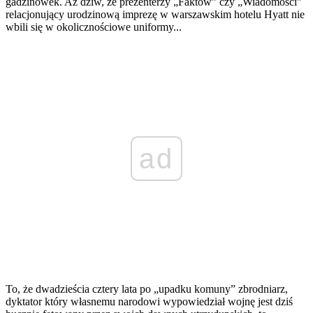
gadzinówek. Aż dziw, że prezenterzy „Faktów” czy „Wiadomości”
relacjonujący urodzinową imprezę w warszawskim hotelu Hyatt nie
wbili się w okolicznościowe uniformy...
ad
To, że dwadzieścia cztery lata po „upadku komuny” zbrodniarz,
dyktator który własnemu narodowi wypowiedział wojnę jest dziś