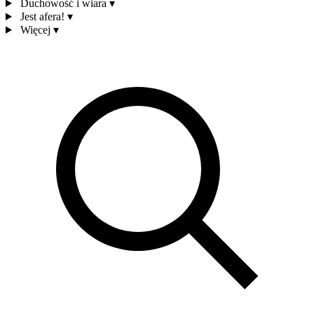
Duchowość i wiara
▾
Jest afera!
▾
Więcej
▾