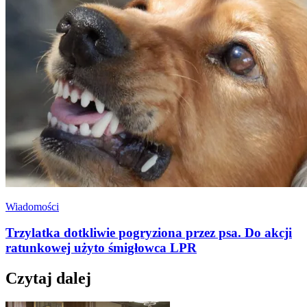
Wiadomości
Trzylatka dotkliwie pogryziona przez psa. Do akcji
ratunkowej użyto śmigłowca LPR
Czytaj dalej