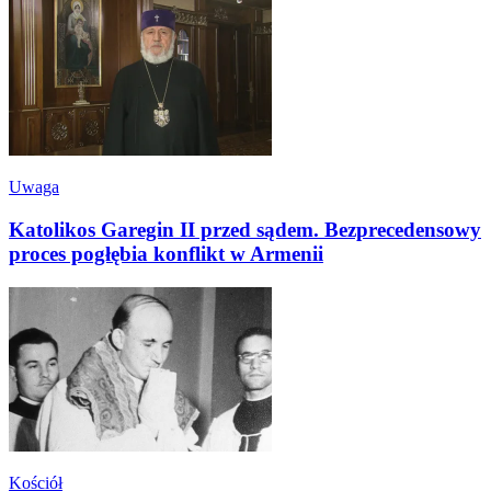
Uwaga
Katolikos Garegin II przed sądem. Bezprecedensowy
proces pogłębia konflikt w Armenii
Kościół