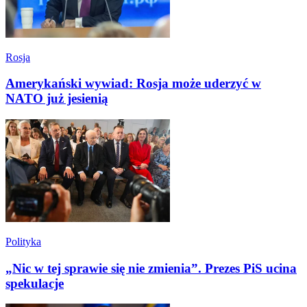
Rosja
Amerykański wywiad: Rosja może uderzyć w
NATO już jesienią
Polityka
„Nic w tej sprawie się nie zmienia”. Prezes PiS ucina
spekulacje