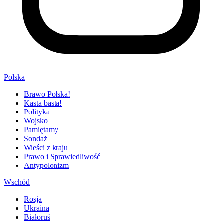
Polska
Brawo Polska!
Kasta basta!
Polityka
Wojsko
Pamiętamy
Sondaż
Wieści z kraju
Prawo i Sprawiedliwość
Antypolonizm
Wschód
Rosja
Ukraina
Białoruś