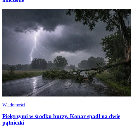
Wiadomości
Pielgrzymi w środku burzy. Konar spadł na dwie
pątniczki