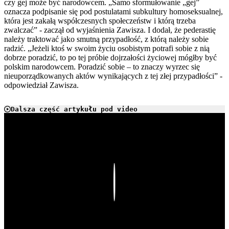
czy gej może być narodowcem. „Samo sformułowanie „gej”
oznacza podpisanie się pod postulatami subkultury homoseksualnej,
która jest zakałą współczesnych społeczeństw i którą trzeba
zwalczać” - zaczął od wyjaśnienia Zawisza. I dodał, że pederastię
należy traktować jako smutną przypadłość, z którą należy sobie
radzić. „Jeżeli ktoś w swoim życiu osobistym potrafi sobie z nią
dobrze poradzić, to po tej próbie dojrzałości życiowej mógłby być
polskim narodowcem. Poradzić sobie – to znaczy wyrzec się
nieuporządkowanych aktów wynikających z tej złej przypadłości” -
odpowiedział Zawisza.
Dalsza część artykułu pod video
Play