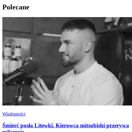
Polecane
Wiadomości
Śmierć posła Litewki. Kierowca mitsubishi przerywa
milczenie