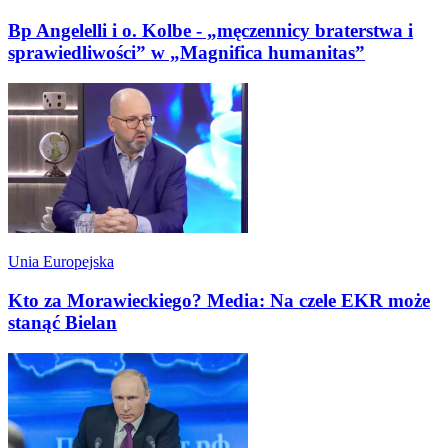
Bp Angelelli i o. Kolbe - „męczennicy braterstwa i
sprawiedliwości” w „Magnifica humanitas”
Unia Europejska
Kto za Morawieckiego? Media: Na czele EKR może
stanąć Bielan