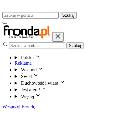
Szukaj
Szukaj
Polska
Reklama
Wschód
Świat
Duchowość i wiara
Jest afera!
Więcej
Wesprzyj Frondę