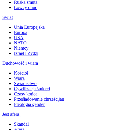
Ruska smuta
Łowcy onuc
Świat
Unia Europejska
Europa
USA
NATO
Niemcy
Izrael i Żydzi
Duchowość i wiara
Kościół
Wiara
Świadectwo
Cywilizacja śmierci
Czasy końca
Prześladowanie chrześcijan
Ideologia gender
Jest afera!
Skandal
Afera