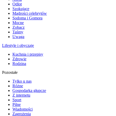
Odlot
Szokujące
Mądrości celebrytów
Sodoma i Gomora
Mocne
Zobacz
Taśmy
Uwaga
Lifestyle i obyczaje
Kuchnia i przepisy
Zdrowie
Rodzina
Pozostałe
Tylko u nas
Różne
Gospodarka głupcze
Z internetu
Sport
Pilne
Wiadomości
Zagrożenia