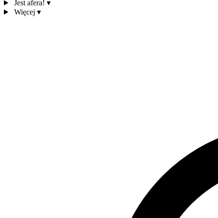
Jest afera!
▾
Więcej
▾