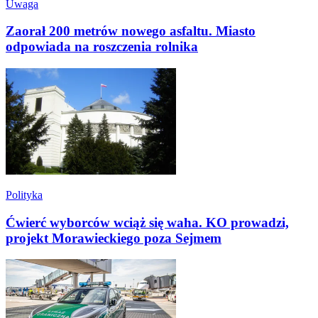
Uwaga
Zaorał 200 metrów nowego asfaltu. Miasto
odpowiada na roszczenia rolnika
Polityka
Ćwierć wyborców wciąż się waha. KO prowadzi,
projekt Morawieckiego poza Sejmem