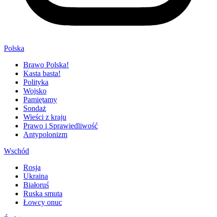
Polska
Brawo Polska!
Kasta basta!
Polityka
Wojsko
Pamiętamy
Sondaż
Wieści z kraju
Prawo i Sprawiedliwość
Antypolonizm
Wschód
Rosja
Ukraina
Białoruś
Ruska smuta
Łowcy onuc