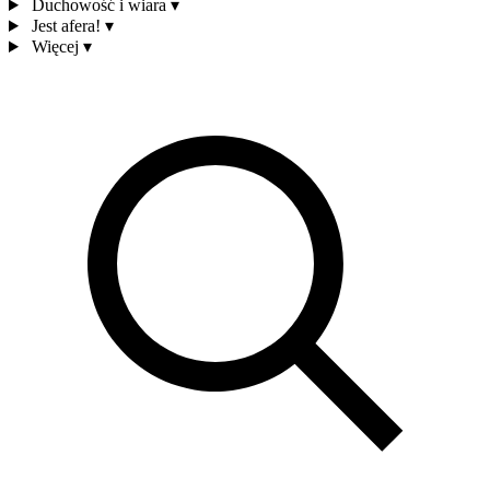
Duchowość i wiara
▾
Jest afera!
▾
Więcej
▾