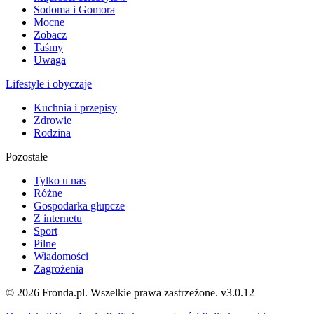
Sodoma i Gomora
Mocne
Zobacz
Taśmy
Uwaga
Lifestyle i obyczaje
Kuchnia i przepisy
Zdrowie
Rodzina
Pozostałe
Tylko u nas
Różne
Gospodarka głupcze
Z internetu
Sport
Pilne
Wiadomości
Zagrożenia
© 2026 Fronda.pl. Wszelkie prawa zastrzeżone.
v3.0.12