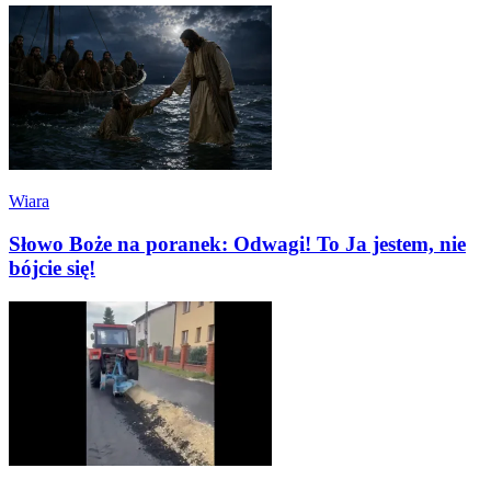
Wiara
Słowo Boże na poranek: Odwagi! To Ja jestem, nie
bójcie się!