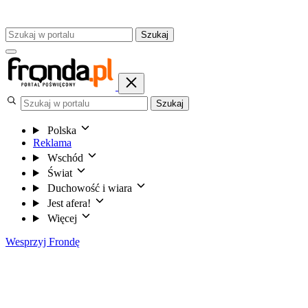
Szukaj
Szukaj
Polska
Reklama
Wschód
Świat
Duchowość i wiara
Jest afera!
Więcej
Wesprzyj Frondę