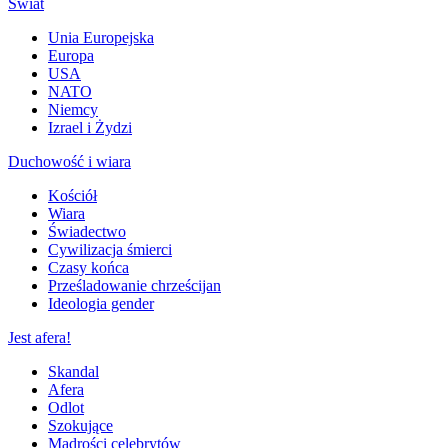
Świat
Unia Europejska
Europa
USA
NATO
Niemcy
Izrael i Żydzi
Duchowość i wiara
Kościół
Wiara
Świadectwo
Cywilizacja śmierci
Czasy końca
Prześladowanie chrześcijan
Ideologia gender
Jest afera!
Skandal
Afera
Odlot
Szokujące
Mądrości celebrytów