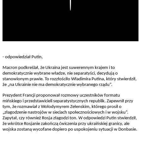
Play
- odpowiedział Putin,
Macron podkreślał, że Ukraina jest suwerennym krajem i to
demokratycznie wybrane władze, nie separatyści, decydują o
stanowionym prawie. To rozzłościło Władimira Putina, który stwierdził,
że „na Ukrainie nie ma demokratycznie wybranego rządu”.
Prezydent Francji proponował rozmowy uczestników formatu
mińskiego i przedstawicieli separatystycznych republik. Zapewnił przy
tym, że rozmawiał z Wołodymyrem Zełenskim, którego prosił o
„złagodzenie nastrojów w sieciach społecznościowych i w wojsku”.
Zapytał, czy również Rosja złagodzi ton. W odpowiedzi Putin stwierdził,
że wkrótce Rosjanie zakończą ćwiczenia przy ukraińskiej granicy, ale
wojska zostaną wycofane dopiero po uspokojeniu sytuacji w Donbasie.