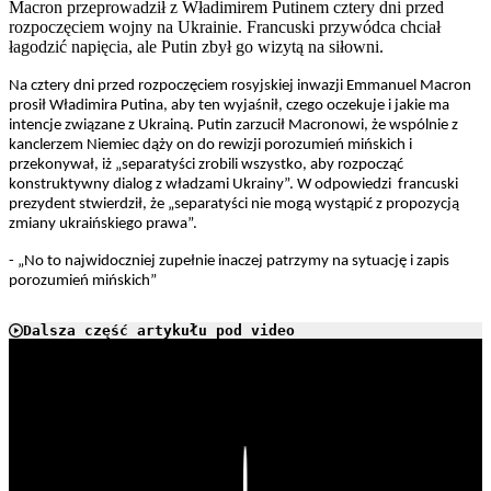
Macron przeprowadził z Władimirem Putinem cztery dni przed
rozpoczęciem wojny na Ukrainie. Francuski przywódca chciał
łagodzić napięcia, ale Putin zbył go wizytą na siłowni.
Na cztery dni przed rozpoczęciem rosyjskiej inwazji Emmanuel Macron
prosił Władimira Putina, aby ten wyjaśnił, czego oczekuje i jakie ma
intencje związane z Ukrainą. Putin zarzucił Macronowi, że wspólnie z
kanclerzem Niemiec dąży on do rewizji porozumień mińskich i
przekonywał, iż „separatyści zrobili wszystko, aby rozpocząć
konstruktywny dialog z władzami Ukrainy”. W odpowiedzi francuski
prezydent stwierdził, że „separatyści nie mogą wystąpić z propozycją
zmiany ukraińskiego prawa”.
- „No to najwidoczniej zupełnie inaczej patrzymy na sytuację i zapis
porozumień mińskich”
Dalsza część artykułu pod video