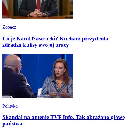
Zobacz
Co je Karol Nawrocki? Kucharz prezydenta
zdradza kulisy swojej pracy
Polityka
Skandal na antenie TVP Info. Tak obrażano głowę
państwa