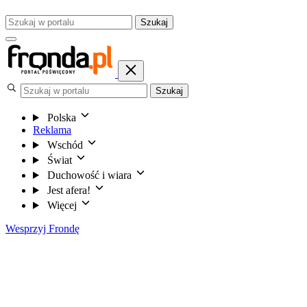
Szukaj
Szukaj
Polska
Reklama
Wschód
Świat
Duchowość i wiara
Jest afera!
Więcej
Wesprzyj Frondę