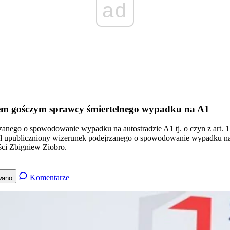
ad
tem gośczym sprawcy śmiertelnego wypadku na A1
ego o spowodowanie wypadku na autostradzie A1 tj. o czyn z art. 177
ł upubliczniony wizerunek podejrzanego o spowodowanie wypadku na a
ści Zbigniew Ziobro.
Komentarze
wano