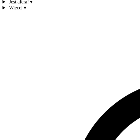
Jest afera!
▾
Więcej
▾