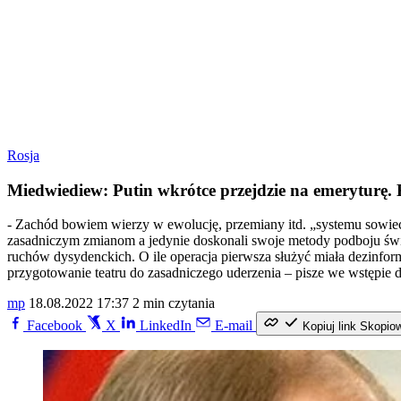
Rosja
Miedwiediew: Putin wkrótce przejdzie na emeryturę. 
- Zachód bowiem wierzy w ewolucję, przemiany itd. „systemu sowieck
zasadniczym zmianom a jedynie doskonali swoje metody podboju świa
ruchów dysydenckich. O ile operacja pierwsza służyć miała dezinforma
przygotowanie teatru do zasadniczego uderzenia – pisze we wstępie 
mp
18.08.2022 17:37
2 min czytania
Facebook
X
LinkedIn
E-mail
Kopiuj link
Skopio