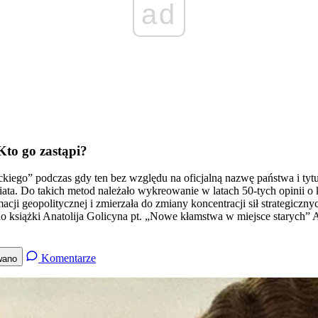
ad
Kto go zastąpi?
iego” podczas gdy ten bez względu na oficjalną nazwę państwa i tytu
ta. Do takich metod należało wykreowanie w latach 50-tych opinii o k
cji geopolitycznej i zmierzała do zmiany koncentracji sił strategiczny
do książki Anatolija Golicyna pt. „Nowe kłamstwa w miejsce starych” 
Komentarze
wano