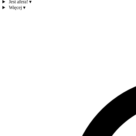
Jest afera!
▾
Więcej
▾