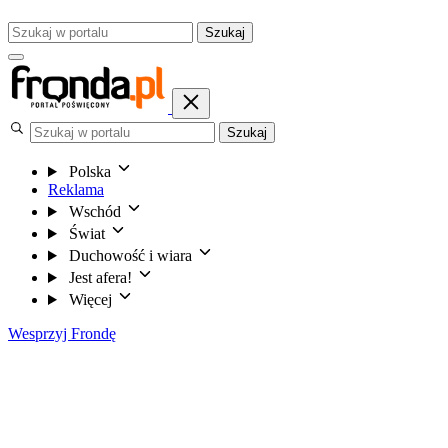
Szukaj
Szukaj
Polska
Reklama
Wschód
Świat
Duchowość i wiara
Jest afera!
Więcej
Wesprzyj Frondę