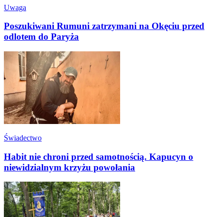
Uwaga
Poszukiwani Rumuni zatrzymani na Okęciu przed
odlotem do Paryża
Świadectwo
Habit nie chroni przed samotnością. Kapucyn o
niewidzialnym krzyżu powołania