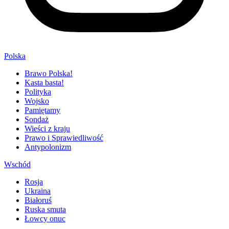
Polska
Brawo Polska!
Kasta basta!
Polityka
Wojsko
Pamiętamy
Sondaż
Wieści z kraju
Prawo i Sprawiedliwość
Antypolonizm
Wschód
Rosja
Ukraina
Białoruś
Ruska smuta
Łowcy onuc