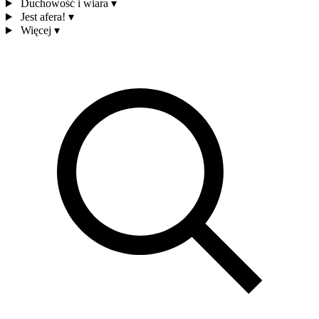
Duchowość i wiara
▾
Jest afera!
▾
Więcej
▾