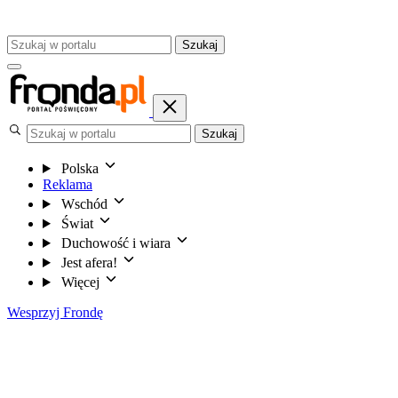
Szukaj
Szukaj
Polska
Reklama
Wschód
Świat
Duchowość i wiara
Jest afera!
Więcej
Wesprzyj Frondę