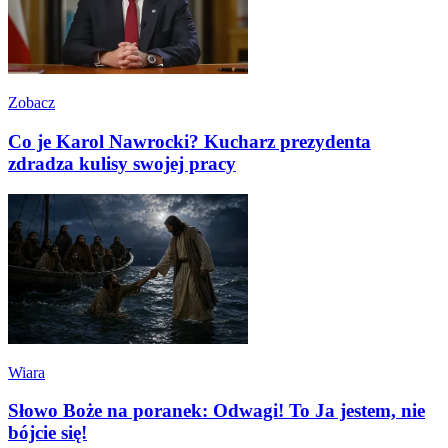
Zobacz
Co je Karol Nawrocki? Kucharz prezydenta
zdradza kulisy swojej pracy
Wiara
Słowo Boże na poranek: Odwagi! To Ja jestem, nie
bójcie się!