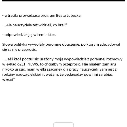
- wtrąciła prowadząca program Beata Lubecka.
- „Ale nauczyciele też widzieli, co brali”
- odpowiedział jej wiceminister.
Słowa polityka wywołały ogromne oburzenie, po którym zdecydował
się za nie przeprosić.
- „Jeśli ktoś poczuł się urażony moją wypowiedzią z porannej rozmowy
w @RadioZET_NEWS, to chciałbym przeprosić. Nie miałem zamiaru
nikogo urazić, mam wielki szacunek dla pracy nauczycieli. Sam jest z
rodziny nauczycielskiej i uważam, że pedagodzy powinni zarabiać
więcej”