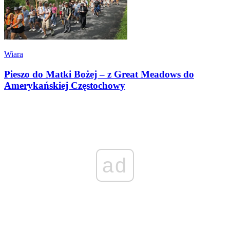
Wiara
Pieszo do Matki Bożej – z Great Meadows do
Amerykańskiej Częstochowy
ad