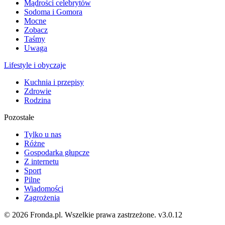
Mądrości celebrytów
Sodoma i Gomora
Mocne
Zobacz
Taśmy
Uwaga
Lifestyle i obyczaje
Kuchnia i przepisy
Zdrowie
Rodzina
Pozostałe
Tylko u nas
Różne
Gospodarka głupcze
Z internetu
Sport
Pilne
Wiadomości
Zagrożenia
© 2026 Fronda.pl. Wszelkie prawa zastrzeżone.
v3.0.12