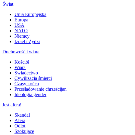
Świat
Unia Europejska
Europa
USA
NATO
Niemcy
Izrael i Żydzi
Duchowość i wiara
Kościół
Wiara
Świadectwo
Cywilizacja śmierci
Czasy końca
Prześladowanie chrześcijan
Ideologia gender
Jest afera!
Skandal
Afera
Odlot
Szokujące