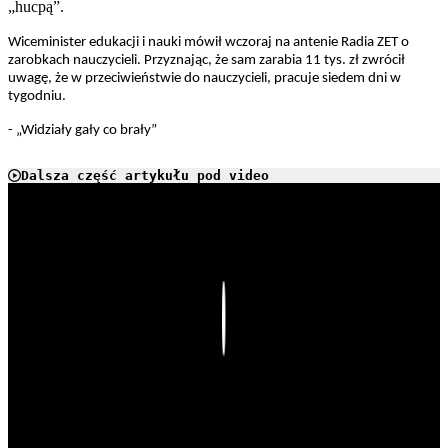
„hucpą”.
Wiceminister edukacji i nauki mówił wczoraj na antenie Radia ZET o
zarobkach nauczycieli. Przyznając, że sam zarabia 11 tys. zł zwrócił
uwagę, że w przeciwieństwie do nauczycieli, pracuje siedem dni w
tygodniu.
- „Widziały gały co brały”
Dalsza część artykułu pod video
Play