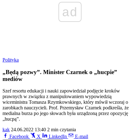
ad
Polityka
„Będą pozwy”. Minister Czarnek o „hucpie”
mediów
Szef resortu edukacji i nauki zapowiedział podjęcie kroków
prawnych w związku z manipulowaniem wypowiedzią
wiceministra Tomasza Rzymkowskiego, który mówił wczoraj o
zarobkach nauczycieli. Prof. Przemysław Czarnek podkreśla, że
medialna burza po jego słowach była urządzoną przez opozycję
„hucpą”.
kak
24.06.2022 13:40
2 min czytania
Facebook
X
LinkedIn
E-mail