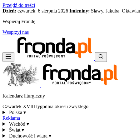
Przejdź do treści
Dzień:
czwartek, 6 sierpnia 2026
Imieniny:
Sławy, Jakuba, Oktawia
Wspieraj Frondę
Wesprzyj nas
Kalendarz liturgiczny
Czwartek XVIII tygodnia okresu zwykłego
Polska
▾
Reklama
Wschód
▾
Świat
▾
Duchowość i wiara
▾