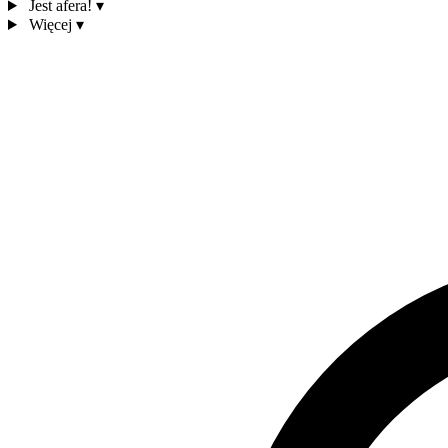
Jest afera!
▾
Więcej
▾