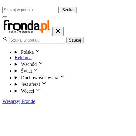
Szukaj
Szukaj
Polska
Reklama
Wschód
Świat
Duchowość i wiara
Jest afera!
Więcej
Wesprzyj Frondę