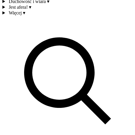
Duchowość i wiara
▾
Jest afera!
▾
Więcej
▾