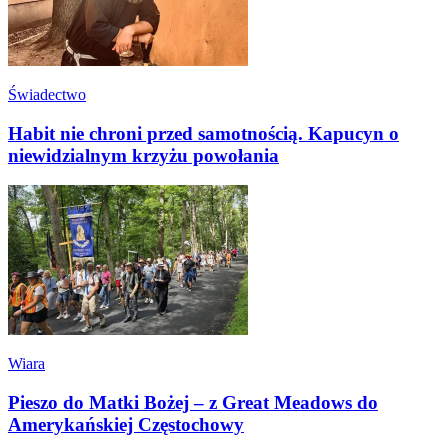
Świadectwo
Habit nie chroni przed samotnością. Kapucyn o
niewidzialnym krzyżu powołania
Wiara
Pieszo do Matki Bożej – z Great Meadows do
Amerykańskiej Częstochowy