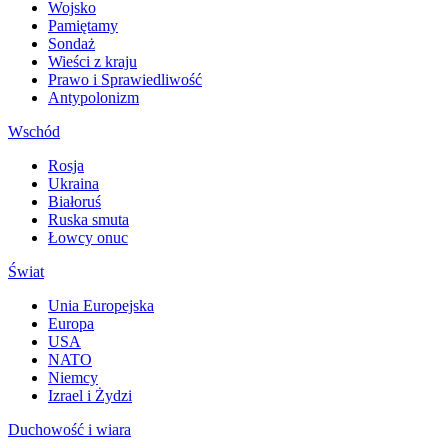
Wojsko
Pamiętamy
Sondaż
Wieści z kraju
Prawo i Sprawiedliwość
Antypolonizm
Wschód
Rosja
Ukraina
Białoruś
Ruska smuta
Łowcy onuc
Świat
Unia Europejska
Europa
USA
NATO
Niemcy
Izrael i Żydzi
Duchowość i wiara