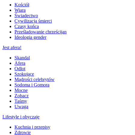
Kościół
Wiara
Świadectwo
Cywilizacja śmierci
Czasy końca
Prześladowanie chrześcijan
Ideologia gender
Jest afera!
Skandal
Afera
Odlot
Szokujące
Mądrości celebrytów
Sodoma i Gomora
Mocne
Zobacz
Taśmy
Uwaga
Lifestyle i obyczaje
Kuchnia i przepisy
Zdrowie