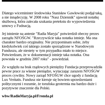
Dlatego wiceminister środowiska Stanisław Gawłowski podjął taką,
a nie innądecyzję. W 2008 roku "Nasz Dziennik" ujawnił notatkę
służbową, która zalecała szukania pretekstu do wypowiedzenia
umowy z Fudnacją.
Jej istnienie na antenie "Radia Maryja" potwierdził obecny prezes
zarządu NFOŚGW. "Rzeczywiście taka notatka istnieje. Ma ona
charakter bardzo oryginalny. Nie przypominam sobie, żeby
kiedykolwiek coś takiego zostało sporządzone w Narodowym
Funduszu, ale niestety w tym przypadku miało to miejsce.
Potwierdzam, że w dokumentacji istnieje taka notatka. Ona
powstała w grudniu 2007 roku" - powiedział.
Ze względu na brak rządowych pieniędzy Fundacja przeprowadziła
pewne prace za własne pieniądze, wytaczając zarazem NFOŚGW
proces cywilny. Nowy zarząd NFOŚGW chce ugody z fundacją
Lux Veritatis. Fundusz nie kieruje się bowiem uprzedzeniami
politycznymi i rozumie, że toruńska geotermia ma bardzo duże i
pozytywne znaczenie dla Polski.
wbw/RadioMaryja.pl/Fronda.pl