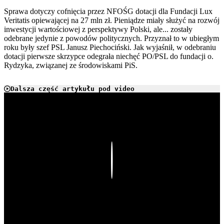
Sprawa dotyczy cofnięcia przez NFOŚG dotacji dla Fundacji Lux
Veritatis opiewającej na 27 mln zł. Pieniądze miały służyć na rozwój
inwestycji wartościowej z perspektywy Polski, ale... zostały
odebrane jedynie z powodów politycznych. Przyznał to w ubiegłym
roku były szef PSL Janusz Piechociński. Jak wyjaśnił, w odebraniu
dotacji pierwsze skrzypce odegrała niechęć PO/PSL do fundacji o.
Rydzyka, związanej ze środowiskami PiS.
Dalsza część artykułu pod video
Play