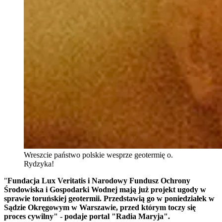
Wreszcie państwo polskie wesprze geotermię o.
Rydzyka!
"
Fundacja Lux Veritatis i Narodowy Fundusz Ochrony
Środowiska i Gospodarki Wodnej mają już projekt ugody w
sprawie toruńskiej geotermii. Przedstawią go w poniedziałek w
Sądzie Okręgowym w Warszawie, przed którym toczy się
proces cywilny" - podaje portal "Radia Maryja".