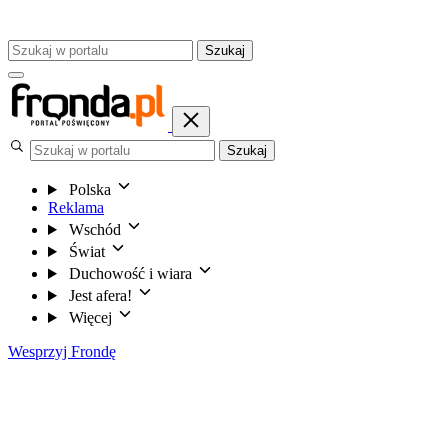
Szukaj
Szukaj
Polska
Reklama
Wschód
Świat
Duchowość i wiara
Jest afera!
Więcej
Wesprzyj Frondę