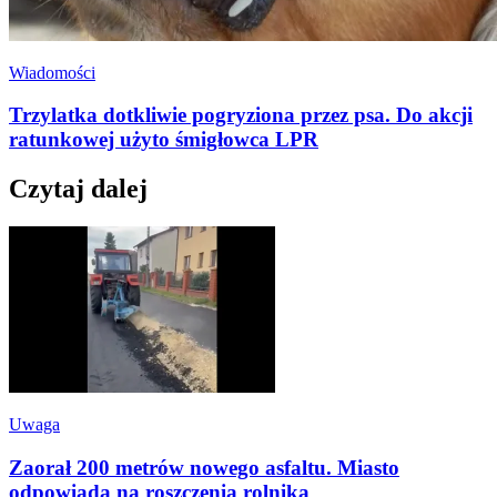
Wiadomości
Trzylatka dotkliwie pogryziona przez psa. Do akcji
ratunkowej użyto śmigłowca LPR
Czytaj dalej
Uwaga
Zaorał 200 metrów nowego asfaltu. Miasto
odpowiada na roszczenia rolnika