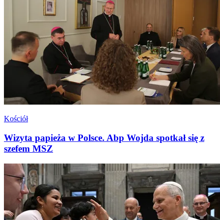
Kościół
Wizyta papieża w Polsce. Abp Wojda spotkał się z
szefem MSZ