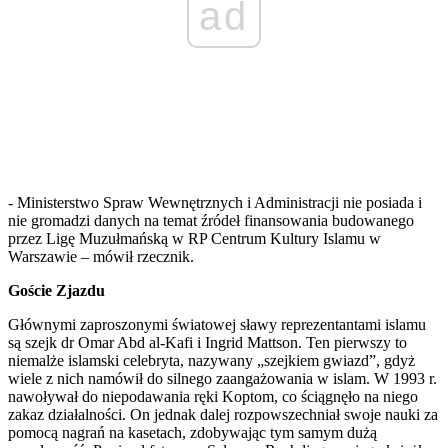
ad
- Ministerstwo Spraw Wewnętrznych i Administracji nie posiada i
nie gromadzi danych na temat źródeł finansowania budowanego
przez Ligę Muzułmańską w RP Centrum Kultury Islamu w
Warszawie – mówił rzecznik.
Goście Zjazdu
Głównymi zaproszonymi światowej sławy reprezentantami islamu
są szejk dr Omar Abd al-Kafi i Ingrid Mattson. Ten pierwszy to
niemalże islamski celebryta, nazywany „szejkiem gwiazd”, gdyż
wiele z nich namówił do silnego zaangażowania w islam. W 1993 r.
nawoływał do niepodawania ręki Koptom, co ściągnęło na niego
zakaz działalności. On jednak dalej rozpowszechniał swoje nauki za
pomocą nagrań na kasetach, zdobywając tym samym dużą