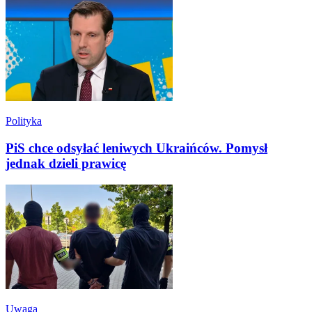
Polityka
PiS chce odsyłać leniwych Ukraińców. Pomysł
jednak dzieli prawicę
Uwaga