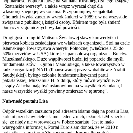
popularność. Popierał fatwę na Salmana Rushdiego za jego książkę
„Szatańskie wersety”, a także wręcz wyrażał chęć dla
własnoręcznego jej wykonania. Przypomnijmy, że ajatollah
Chomeini wydał zaoczny wyrok śmierci w 1989 r. w na wszystkie
związane z publikacją książki osoby. Efektem tego była śmierć
tłumaczy zagranicznych wydań powieści.
Drugi gość to Ingrid Mattson. Światowej sławy konwertytka i
pierwsza kobieta zasiadająca we władzach organizacji. Stoi na czele
Islamskiego Towarzystwa Ameryki Północnej (właściciela 25 do
50% meczetów w USA) które jest parasolową organizacją Bractwa
Muzułmańskiego. Duże wątpliwości budzi jej poparcie dla myśli
fundamentalistów – Qutba i Maududiego, a także towarzystwo w
radzie organizacji NAIT (finansowanej przez wahabitów z Arabii
Saudyjskiej), byłego członka fundamentalistycznej partii
pakistańskiej, Muzzamila H. Siddiqi, który mówił wyraźnie, że
„rządy Allacha mają być ustanowione na wszystkich ziemiach, i
nasze wszystkie wysiłki powinny zmierzać w tę stronę”.
Naiwność portalu Lisa
Odpór wszelkim zarzutom pod adresem islamu dają na portalu Lisa,
kolejni przedstawiciele islamu. Jeden z nich, członek LM zarzeka
się, że nigdy nie wprowadzą w Polsce szariatu. Jest to mało
wiarygodna informacja. Portal Euroislam donosi, że w 2010 r.
pojawiła się, ze strony Stowarzyszenia Europa Przyszłości