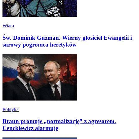
Wiara
Św. Dominik Guzman. Wierny głosiciel Ewangelii i
surowy pogromca heretyków
Polityka
Braun promuje „normalizację” z agresorem.
Cenckiewicz alarmuje