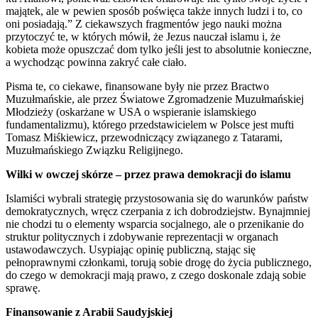
majątek, ale w pewien sposób poświęca także innych ludzi i to, co
oni posiadają.” Z ciekawszych fragmentów jego nauki można
przytoczyć te, w których mówił, że Jezus nauczał islamu i, że
kobieta może opuszczać dom tylko jeśli jest to absolutnie konieczne,
a wychodząc powinna zakryć całe ciało.
Pisma te, co ciekawe, finansowane były nie przez Bractwo
Muzułmańskie, ale przez Światowe Zgromadzenie Muzułmańskiej
Młodzieży (oskarżane w USA o wspieranie islamskiego
fundamentalizmu), którego przedstawicielem w Polsce jest mufti
Tomasz Miśkiewicz, przewodniczący związanego z Tatarami,
Muzułmańskiego Związku Religijnego.
Wilki w owczej skórze – przez prawa demokracji do islamu
Islamiści wybrali strategię przystosowania się do warunków państw
demokratycznych, wręcz czerpania z ich dobrodziejstw. Bynajmniej
nie chodzi tu o elementy wsparcia socjalnego, ale o przenikanie do
struktur politycznych i zdobywanie reprezentacji w organach
ustawodawczych. Usypiając opinię publiczną, stając się
pełnoprawnymi członkami, torują sobie drogę do życia publicznego,
do czego w demokracji mają prawo, z czego doskonale zdają sobie
sprawę.
Finansowanie z Arabii Saudyjskiej