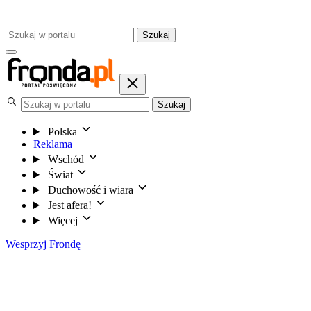
Szukaj
Szukaj
Polska
Reklama
Wschód
Świat
Duchowość i wiara
Jest afera!
Więcej
Wesprzyj Frondę