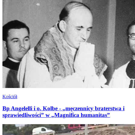
Kościół
Bp Angelelli i o. Kolbe - „męczennicy braterstwa i
sprawiedliwości” w „Magnifica humanitas”