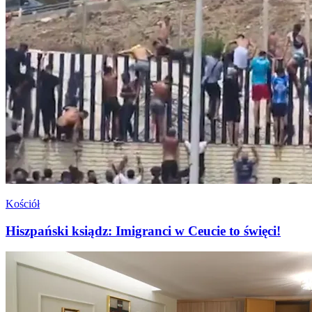
Kościół
Hiszpański ksiądz: Imigranci w Ceucie to święci!