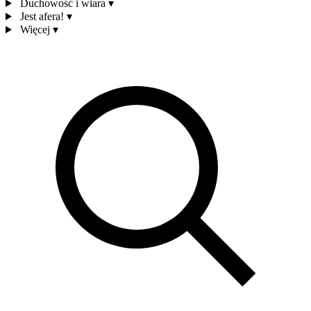
Duchowość i wiara
▾
Jest afera!
▾
Więcej
▾