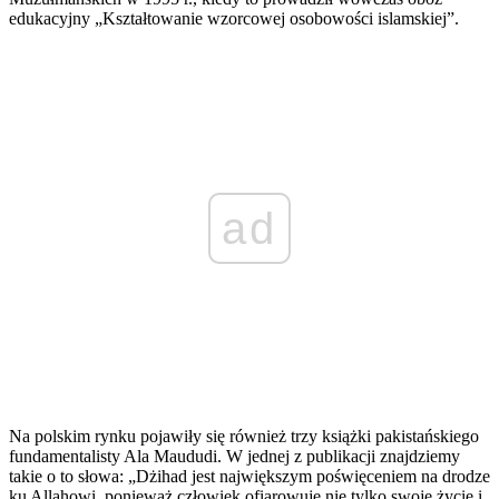
edukacyjny „Kształtowanie wzorcowej osobowości islamskiej”.
ad
Na polskim rynku pojawiły się również trzy książki pakistańskiego
fundamentalisty Ala Maududi. W jednej z publikacji znajdziemy
takie o to słowa: „Dżihad jest największym poświęceniem na drodze
ku Allahowi, ponieważ człowiek ofiarowuje nie tylko swoje życie i