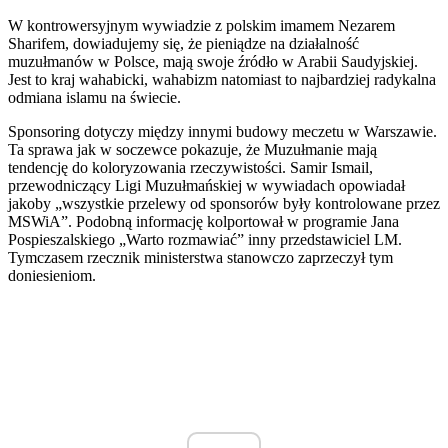
W kontrowersyjnym wywiadzie z polskim imamem Nezarem
Sharifem, dowiadujemy się, że pieniądze na działalność
muzułmanów w Polsce, mają swoje źródło w Arabii Saudyjskiej.
Jest to kraj wahabicki, wahabizm natomiast to najbardziej radykalna
odmiana islamu na świecie.
Sponsoring dotyczy między innymi budowy meczetu w Warszawie.
Ta sprawa jak w soczewce pokazuje, że Muzułmanie mają
tendencję do koloryzowania rzeczywistości. Samir Ismail,
przewodniczący Ligi Muzułmańskiej w wywiadach opowiadał
jakoby „wszystkie przelewy od sponsorów były kontrolowane przez
MSWiA”. Podobną informację kolportował w programie Jana
Pospieszalskiego „Warto rozmawiać” inny przedstawiciel LM.
Tymczasem rzecznik ministerstwa stanowczo zaprzeczył tym
doniesieniom.