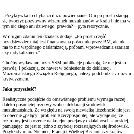
- Przykrywka to chyba za dużo powiedziane. Oni po prostu starają
się tworzyć pozytywny wizerunek muzułmanów w kraju i nie ma w
tym nic złego ani dziwnego, prawda? – pyta retorycznie.
W drugim zdaniu ten działacz dodaje: „Po prostu część
przedsięwzięć tutaj jest finansowana pośrednio przez BM, ale nie
ma to nic wspólnego z islamizacją, próbami wprowadzania szariatu
czy radykalizmem.”
Choćby wydawane przez SSM publikacje pokazują, że nie jest to
prawdą. I pokazują, że nawet w odniesieniu do deklaracji
Muzułmańskiego Związku Religijnego, należy podchodzić z dużym
krytycyzmem.
Jaka przyszłość?
Realistyczne podejście do omawianego problemu wymaga raczej
daleko posuniętej rezerwy wobec deklaracji środowisk
muzułmańskich. Ze względu na swoją niewielką liczebność nie jest
to obecnie „palący” problem Rzeczpospolitej, ale wydaje się, że
roztropny jest baczenie na kolejne przejawy działalności islamskiej,
pamiętając, że jest to jedno z szybciej rozrastających się środowisk.
Przykłady m.in. Niemiec, Francji i Wielkiej Brytanii czy krajów