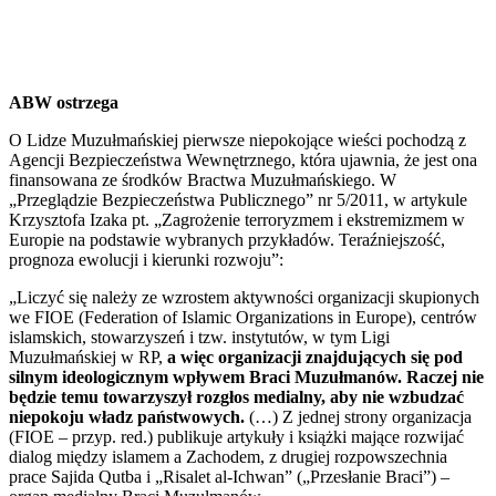
ABW ostrzega
O Lidze Muzułmańskiej pierwsze niepokojące wieści pochodzą z
Agencji Bezpieczeństwa Wewnętrznego, która ujawnia, że jest ona
finansowana ze środków Bractwa Muzułmańskiego. W
„Przeglądzie Bezpieczeństwa Publicznego” nr 5/2011, w artykule
Krzysztofa Izaka pt. „Zagrożenie terroryzmem i ekstremizmem w
Europie na podstawie wybranych przykładów. Teraźniejszość,
prognoza ewolucji i kierunki rozwoju”:
„Liczyć się należy ze wzrostem aktywności organizacji skupionych
we FIOE (Federation of Islamic Organizations in Europe), centrów
islamskich, stowarzyszeń i tzw. instytutów, w tym Ligi
Muzułmańskiej w RP,
a więc organizacji znajdujących się pod
silnym ideologicznym wpływem Braci Muzułmanów. Raczej nie
będzie temu towarzyszył rozgłos medialny, aby nie wzbudzać
niepokoju władz państwowych.
(…) Z jednej strony organizacja
(FIOE – przyp. red.) publikuje artykuły i książki mające rozwijać
dialog między islamem a Zachodem, z drugiej rozpowszechnia
prace Sajida Qutba i „Risalet al-Ichwan” („Przesłanie Braci”) –