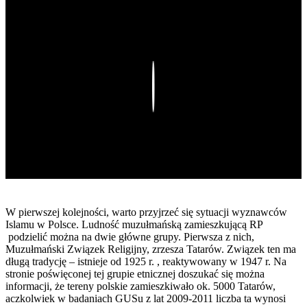
Play
W pierwszej kolejności, warto przyjrzeć się sytuacji wyznawców
Islamu w Polsce. Ludność muzułmańską zamieszkującą RP
podzielić można na dwie główne grupy. Pierwsza z nich,
Muzułmański Związek Religijny, zrzesza Tatarów. Związek ten ma
długą tradycję – istnieje od 1925 r. , reaktywowany w 1947 r. Na
stronie poświęconej tej grupie etnicznej doszukać się można
informacji, że tereny polskie zamieszkiwało ok. 5000 Tatarów,
aczkolwiek w badaniach GUSu z lat 2009-2011 liczba ta wynosi