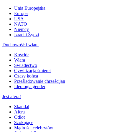
Unia Europejska
Europa
USA
NATO
Niemcy
Izrael i Żydzi
Duchowość i wiara
Kościół
Wiara
Świadectwo
Cywilizacja śmierci
Czasy końca
Prześladowanie chrześcijan
Ideologia gender
Jest afera!
Skandal
Afera
Odlot
Szokujące
Mądrości celebrytów