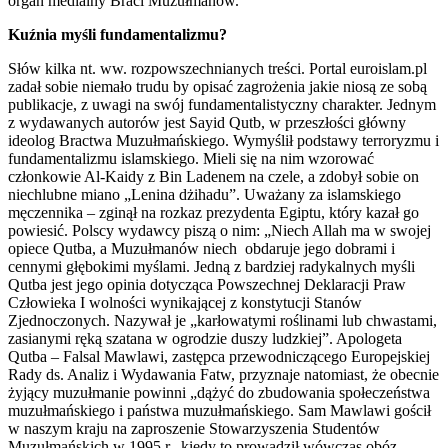
organ medialny Braci Muzułmanów.
Kuźnia myśli fundamentalizmu?
Słów kilka nt. ww. rozpowszechnianych treści. Portal euroislam.pl
zadał sobie niemało trudu by opisać zagrożenia jakie niosą ze sobą
publikacje, z uwagi na swój fundamentalistyczny charakter. Jednym
z wydawanych autorów jest Sayid Qutb, w przeszłości główny
ideolog Bractwa Muzułmańskiego. Wymyślił podstawy terroryzmu i
fundamentalizmu islamskiego. Mieli się na nim wzorować
członkowie Al-Kaidy z Bin Ladenem na czele, a zdobył sobie on
niechlubne miano „Lenina dżihadu”. Uważany za islamskiego
męczennika – zginął na rozkaz prezydenta Egiptu, który kazał go
powiesić. Polscy wydawcy piszą o nim: „Niech Allah ma w swojej
opiece Qutba, a Muzułmanów niech obdaruje jego dobrami i
cennymi głębokimi myślami. Jedną z bardziej radykalnych myśli
Qutba jest jego opinia dotycząca Powszechnej Deklaracji Praw
Człowieka I wolności wynikającej z konstytucji Stanów
Zjednoczonych. Nazywał je „karłowatymi roślinami lub chwastami,
zasianymi ręką szatana w ogrodzie duszy ludzkiej”. Apologeta
Qutba – Falsal Mawlawi, zastępca przewodniczącego Europejskiej
Rady ds. Analiz i Wydawania Fatw, przyznaje natomiast, że obecnie
żyjący muzułmanie powinni „dążyć do zbudowania społeczeństwa
muzułmańskiego i państwa muzułmańskiego. Sam Mawlawi gościł
w naszym kraju na zaproszenie Stowarzyszenia Studentów
Muzułmańskich w 1995 r., kiedy to prowadził wówczas obóz