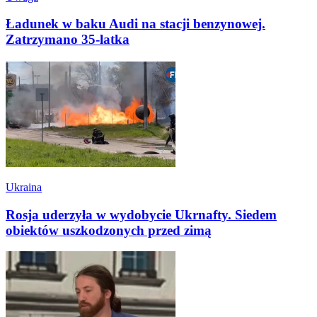
Ładunek w baku Audi na stacji benzynowej.
Zatrzymano 35-latka
Ukraina
Rosja uderzyła w wydobycie Ukrnafty. Siedem
obiektów uszkodzonych przed zimą