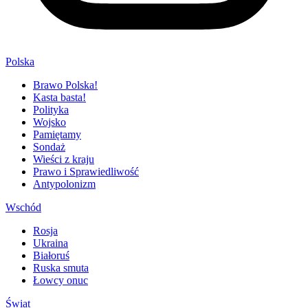
Polska
Brawo Polska!
Kasta basta!
Polityka
Wojsko
Pamiętamy
Sondaż
Wieści z kraju
Prawo i Sprawiedliwość
Antypolonizm
Wschód
Rosja
Ukraina
Białoruś
Ruska smuta
Łowcy onuc
Świat