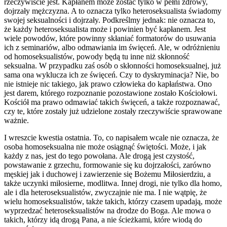
rzeczywiście jest. Kapłanem może zostać tylko w pełni zdrowy,
dojrzały mężczyzna. A to oznacza tylko heteroseksualista świadomy
swojej seksualności i dojrzały. Podkreślmy jednak: nie oznacza to,
że każdy heteroseksualista może i powinien być kapłanem. Jest
wiele powodów, które powinny skłaniać formatorów do usuwania
ich z seminariów, albo odmawiania im święceń. Ale, w odróżnieniu
od homoseksualistów, powody będą tu inne niż skłonność
seksualna. W przypadku zaś osób o skłonności homoseksualnej, już
sama ona wyklucza ich ze święceń. Czy to dyskryminacja? Nie, bo
nie istnieje nic takiego, jak prawo człowieka do kapłaństwa. Ono
jest darem, którego rozpoznanie pozostawione zostało Kościołowi.
Kościół ma prawo odmawiać takich święceń, a także rozpoznawać,
czy te, które zostały już udzielone zostały rzeczywiście sprawowane
ważnie.
I wreszcie kwestia ostatnia. To, co napisałem wcale nie oznacza, że
osoba homoseksualna nie może osiągnąć świętości. Może, i jak
każdy z nas, jest do tego powołana. Ale drogą jest czystość,
powstawanie z grzechu, formowanie się ku dojrzałości, zarówno
męskiej jak i duchowej i zawierzenie się Bożemu Miłosierdziu, a
także uczynki miłosierne, modlitwa. Innej drogi, nie tylko dla homo,
ale i dla heteroseksualistów, zwyczajnie nie ma. I nie wątpię, że
wielu homoseksualistów, także takich, którzy czasem upadają, może
wyprzedzać heteroseksualistów na drodze do Boga. Ale mowa o
takich, którzy idą drogą Pana, a nie ścieżkami, które wiodą do