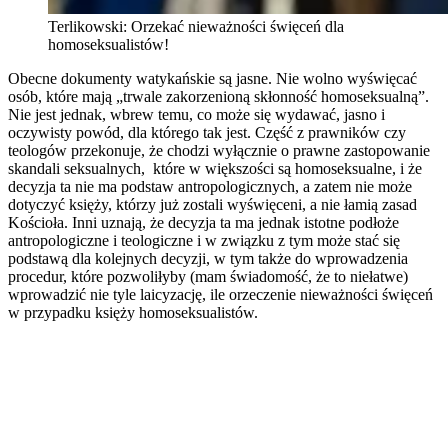
Terlikowski: Orzekać nieważności święceń dla
homoseksualistów!
Obecne dokumenty watykańskie są jasne. Nie wolno wyświęcać
osób, które mają „trwale zakorzenioną skłonność homoseksualną”.
Nie jest jednak, wbrew temu, co może się wydawać, jasno i
oczywisty powód, dla którego tak jest. Część z prawników czy
teologów przekonuje, że chodzi wyłącznie o prawne zastopowanie
skandali seksualnych, które w większości są homoseksualne, i że
decyzja ta nie ma podstaw antropologicznych, a zatem nie może
dotyczyć księży, którzy już zostali wyświęceni, a nie łamią zasad
Kościoła. Inni uznają, że decyzja ta ma jednak istotne podłoże
antropologiczne i teologiczne i w związku z tym może stać się
podstawą dla kolejnych decyzji, w tym także do wprowadzenia
procedur, które pozwoliłyby (mam świadomość, że to niełatwe)
wprowadzić nie tyle laicyzację, ile orzeczenie nieważności święceń
w przypadku księży homoseksualistów.