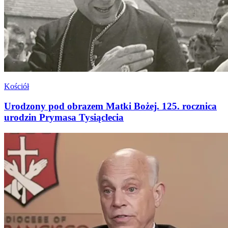
Kościół
Urodzony pod obrazem Matki Bożej. 125. rocznica
urodzin Prymasa Tysiąclecia