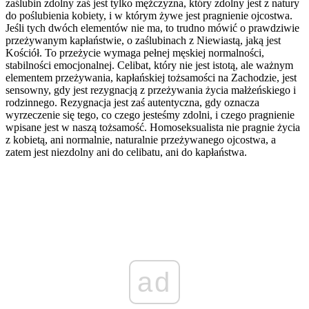
zaślubin zdolny zaś jest tylko mężczyzna, który zdolny jest z natury
do poślubienia kobiety, i w którym żywe jest pragnienie ojcostwa.
Jeśli tych dwóch elementów nie ma, to trudno mówić o prawdziwie
przeżywanym kapłaństwie, o zaślubinach z Niewiastą, jaką jest
Kościół. To przeżycie wymaga pełnej męskiej normalności,
stabilności emocjonalnej. Celibat, który nie jest istotą, ale ważnym
elementem przeżywania, kapłańskiej tożsamości na Zachodzie, jest
sensowny, gdy jest rezygnacją z przeżywania życia małżeńskiego i
rodzinnego. Rezygnacja jest zaś autentyczna, gdy oznacza
wyrzeczenie się tego, co czego jesteśmy zdolni, i czego pragnienie
wpisane jest w naszą tożsamość. Homoseksualista nie pragnie życia
z kobietą, ani normalnie, naturalnie przeżywanego ojcostwa, a
zatem jest niezdolny ani do celibatu, ani do kapłaństwa.
ad