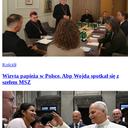
Kościół
Wizyta papieża w Polsce. Abp Wojda spotkał się z
szefem MSZ