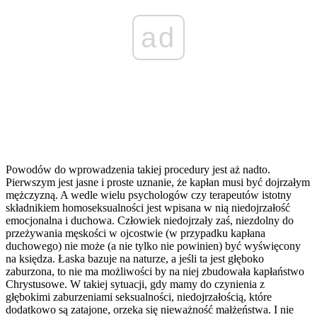
ad
Powodów do wprowadzenia takiej procedury jest aż nadto.
Pierwszym jest jasne i proste uznanie, że kapłan musi być dojrzałym
mężczyzną. A wedle wielu psychologów czy terapeutów istotny
składnikiem homoseksualności jest wpisana w nią niedojrzałość
emocjonalna i duchowa. Człowiek niedojrzały zaś, niezdolny do
przeżywania męskości w ojcostwie (w przypadku kapłana
duchowego) nie może (a nie tylko nie powinien) być wyświęcony
na księdza. Łaska bazuje na naturze, a jeśli ta jest głęboko
zaburzona, to nie ma możliwości by na niej zbudowała kapłaństwo
Chrystusowe. W takiej sytuacji, gdy mamy do czynienia z
głębokimi zaburzeniami seksualności, niedojrzałością, które
dodatkowo są zatajone, orzeka się nieważność małżeństwa. I nie