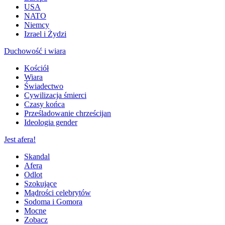
USA
NATO
Niemcy
Izrael i Żydzi
Duchowość i wiara
Kościół
Wiara
Świadectwo
Cywilizacja śmierci
Czasy końca
Prześladowanie chrześcijan
Ideologia gender
Jest afera!
Skandal
Afera
Odlot
Szokujące
Mądrości celebrytów
Sodoma i Gomora
Mocne
Zobacz