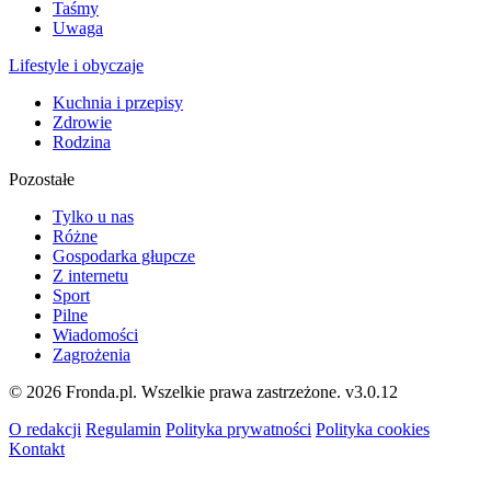
Taśmy
Uwaga
Lifestyle i obyczaje
Kuchnia i przepisy
Zdrowie
Rodzina
Pozostałe
Tylko u nas
Różne
Gospodarka głupcze
Z internetu
Sport
Pilne
Wiadomości
Zagrożenia
© 2026 Fronda.pl. Wszelkie prawa zastrzeżone.
v3.0.12
O redakcji
Regulamin
Polityka prywatności
Polityka cookies
Kontakt