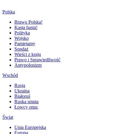
Polska
Brawo Polska!
Kasta basta!
Polityka
Wojsko
Pamiętamy
Sondaż
Wieści z kraju
Prawo i Sprawiedliwość
Antypolonizm
Wschód
Rosja
Ukraina
Białoruś
Ruska smuta
Łowcy onuc
Świat
Unia Europejska
Europa