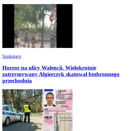
Szokujące
Horror na ulicy Walencji. Wielokrotnie
zatrzymywany Algierczyk skatował bezbronnego
przechodnia