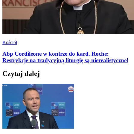
Kościół
Abp Cordileone w kontrze do kard. Roche:
Restrykcje na tradycyjną liturgię są nierealistyczne!
Czytaj dalej