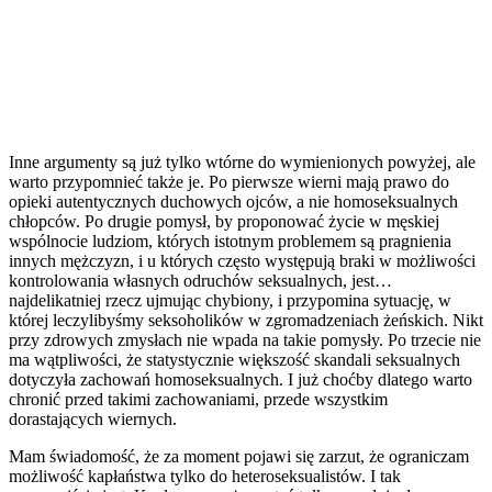
Inne argumenty są już tylko wtórne do wymienionych powyżej, ale
warto przypomnieć także je. Po pierwsze wierni mają prawo do
opieki autentycznych duchowych ojców, a nie homoseksualnych
chłopców. Po drugie pomysł, by proponować życie w męskiej
wspólnocie ludziom, których istotnym problemem są pragnienia
innych mężczyzn, i u których często występują braki w możliwości
kontrolowania własnych odruchów seksualnych, jest…
najdelikatniej rzecz ujmując chybiony, i przypomina sytuację, w
której leczylibyśmy seksoholików w zgromadzeniach żeńskich. Nikt
przy zdrowych zmysłach nie wpada na takie pomysły. Po trzecie nie
ma wątpliwości, że statystycznie większość skandali seksualnych
dotyczyła zachowań homoseksualnych. I już choćby dlatego warto
chronić przed takimi zachowaniami, przede wszystkim
dorastających wiernych.
Mam świadomość, że za moment pojawi się zarzut, że ograniczam
możliwość kapłaństwa tylko do heteroseksualistów. I tak