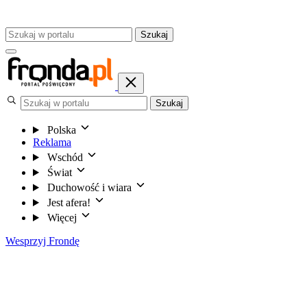
Szukaj
Szukaj
Polska
Reklama
Wschód
Świat
Duchowość i wiara
Jest afera!
Więcej
Wesprzyj Frondę