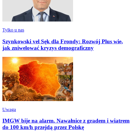
Tylko u nas
Szynkowski vel Sęk dla Frondy: Rozwój Plus wie,
jak zniwelować kryzys demograficzny
Uwaga
IMGW bije na alarm. Nawałnice z gradem i wiatrem
do 100 km/h przejdą przez Polskę