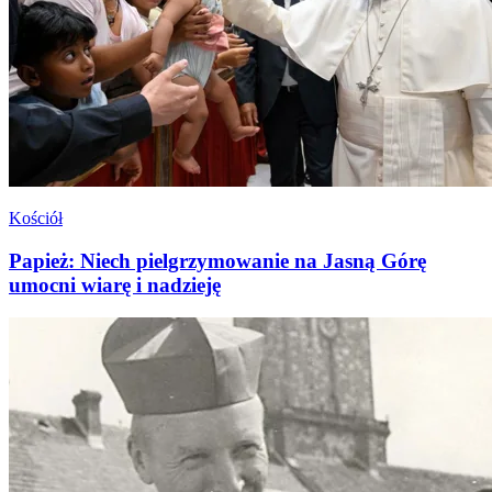
Kościół
Papież: Niech pielgrzymowanie na Jasną Górę
umocni wiarę i nadzieję