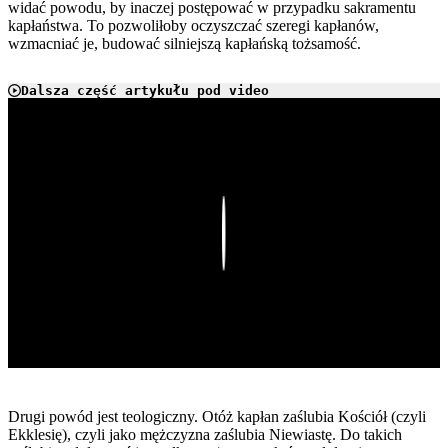
widać powodu, by inaczej postępować w przypadku sakramentu
kapłaństwa. To pozwoliłoby oczyszczać szeregi kapłanów,
wzmacniać je, budować silniejszą kapłańską tożsamość.
Dalsza część artykułu pod video
Play
Drugi powód jest teologiczny. Otóż kapłan zaślubia Kościół (czyli
Ekklesię), czyli jako mężczyzna zaślubia Niewiastę. Do takich