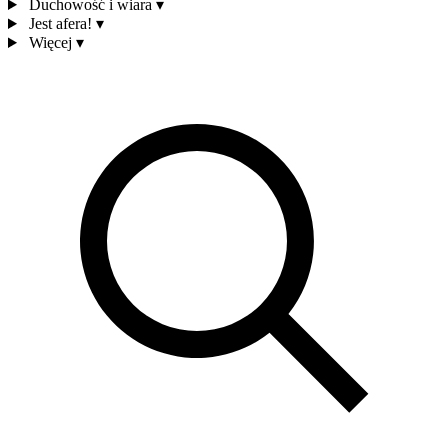
Duchowość i wiara
▾
Jest afera!
▾
Więcej
▾