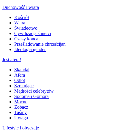
Duchowość i wiara
Kościół
Wiara
Świadectwo
Cywilizacja śmierci
Czasy końca
Prześladowanie chrześcijan
Ideologia gender
Jest afera!
Skandal
Afera
Odlot
Szokujące
Mądrości celebrytów
Sodoma i Gomora
Mocne
Zobacz
Taśmy
Uwaga
Lifestyle i obyczaje