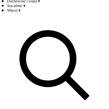
Duchowość i wiara
▾
Jest afera!
▾
Więcej
▾