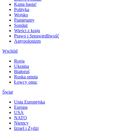
Kasta basta!
Polityka
Wojsko
Pamiętamy
Sondaż
Wieści z kraju
Prawo i Sprawiedliwość
Antypolonizm
Wschód
Rosja
Ukraina
Białoruś
Ruska smuta
Łowcy onuc
Świat
Unia Europejska
Europa
USA
NATO
Niemcy
Izrael i Żydzi