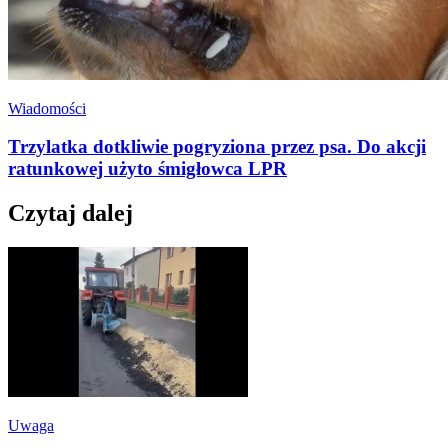
Wiadomości
Trzylatka dotkliwie pogryziona przez psa. Do akcji
ratunkowej użyto śmigłowca LPR
Czytaj dalej
Uwaga