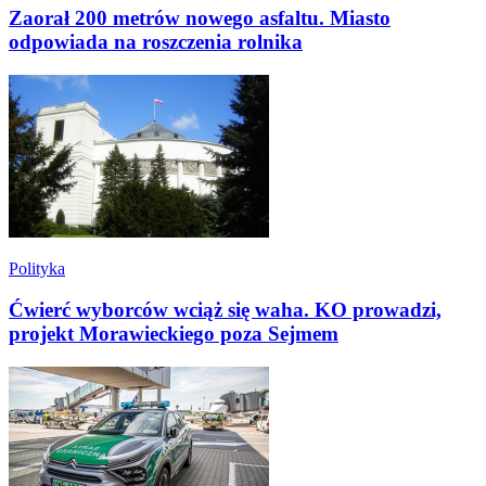
Zaorał 200 metrów nowego asfaltu. Miasto
odpowiada na roszczenia rolnika
Polityka
Ćwierć wyborców wciąż się waha. KO prowadzi,
projekt Morawieckiego poza Sejmem