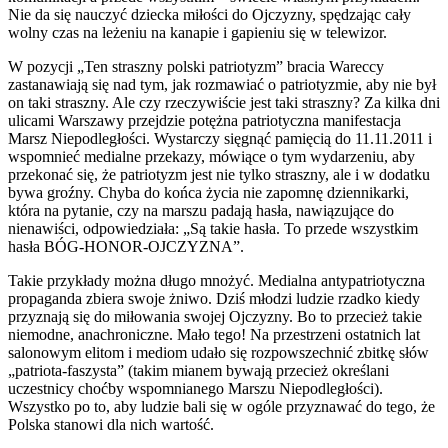
Nie da się nauczyć dziecka miłości do Ojczyzny, spędzając cały
wolny czas na leżeniu na kanapie i gapieniu się w telewizor.
W pozycji „Ten straszny polski patriotyzm” bracia Wareccy
zastanawiają się nad tym, jak rozmawiać o patriotyzmie, aby nie był
on taki straszny. Ale czy rzeczywiście jest taki straszny? Za kilka dni
ulicami Warszawy przejdzie potężna patriotyczna manifestacja
Marsz Niepodległości. Wystarczy sięgnąć pamięcią do 11.11.2011 i
wspomnieć medialne przekazy, mówiące o tym wydarzeniu, aby
przekonać się, że patriotyzm jest nie tylko straszny, ale i w dodatku
bywa groźny. Chyba do końca życia nie zapomnę dziennikarki,
która na pytanie, czy na marszu padają hasła, nawiązujące do
nienawiści, odpowiedziała: „Są takie hasła. To przede wszystkim
hasła BÓG-HONOR-OJCZYZNA”.
Takie przykłady można długo mnożyć. Medialna antypatriotyczna
propaganda zbiera swoje żniwo. Dziś młodzi ludzie rzadko kiedy
przyznają się do miłowania swojej Ojczyzny. Bo to przecież takie
niemodne, anachroniczne. Mało tego! Na przestrzeni ostatnich lat
salonowym elitom i mediom udało się rozpowszechnić zbitkę słów
„patriota-faszysta” (takim mianem bywają przecież określani
uczestnicy choćby wspomnianego Marszu Niepodległości).
Wszystko po to, aby ludzie bali się w ogóle przyznawać do tego, że
Polska stanowi dla nich wartość.