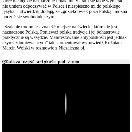
które nie będzie naznaczone Polakami. Staram się takie wybierać,
nie umiem odpoczywać w Polsce i niespieszno mi do polskiego
języka” - stwierdził, dodają, że „gdziekolwiek poza Polską” można
poczuć się swobodniejszym.
„Szalenie trudno jest znaleźć miejsce na świecie, które nie jest
naznaczone Polską. Ponieważ polska tradycja i jej bohaterowie
praktycznie są wszędzie. Manifestowanie antypolskości jest jednak
czymś zdumiewającym” tak skomentował wypowiedź Kuźniara
Marcin Wolski w rozmowie z Niezalezna.pl.
Dalsza część artykułu pod video
Play