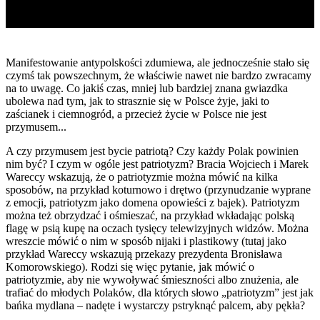
Manifestowanie antypolskości zdumiewa, ale jednocześnie stało się
czymś tak powszechnym, że właściwie nawet nie bardzo zwracamy
na to uwagę. Co jakiś czas, mniej lub bardziej znana gwiazdka
ubolewa nad tym, jak to strasznie się w Polsce żyje, jaki to
zaścianek i ciemnogród, a przecież życie w Polsce nie jest
przymusem...
A czy przymusem jest bycie patriotą? Czy każdy Polak powinien
nim być? I czym w ogóle jest patriotyzm? Bracia Wojciech i Marek
Wareccy wskazują, że o patriotyzmie można mówić na kilka
sposobów, na przykład koturnowo i drętwo (przynudzanie wyprane
z emocji, patriotyzm jako domena opowieści z bajek). Patriotyzm
można też obrzydzać i ośmieszać, na przykład wkładając polską
flagę w psią kupę na oczach tysięcy telewizyjnych widzów. Można
wreszcie mówić o nim w sposób nijaki i plastikowy (tutaj jako
przykład Wareccy wskazują przekazy prezydenta Bronisława
Komorowskiego). Rodzi się więc pytanie, jak mówić o
patriotyzmie, aby nie wywoływać śmieszności albo znużenia, ale
trafiać do młodych Polaków, dla których słowo „patriotyzm” jest jak
bańka mydlana – nadęte i wystarczy pstryknąć palcem, aby pękła?