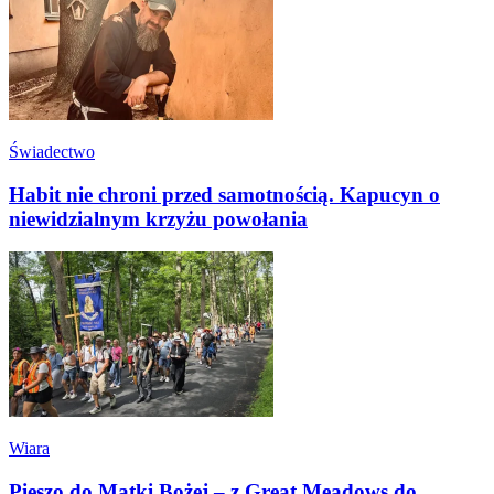
Świadectwo
Habit nie chroni przed samotnością. Kapucyn o
niewidzialnym krzyżu powołania
Wiara
Pieszo do Matki Bożej – z Great Meadows do