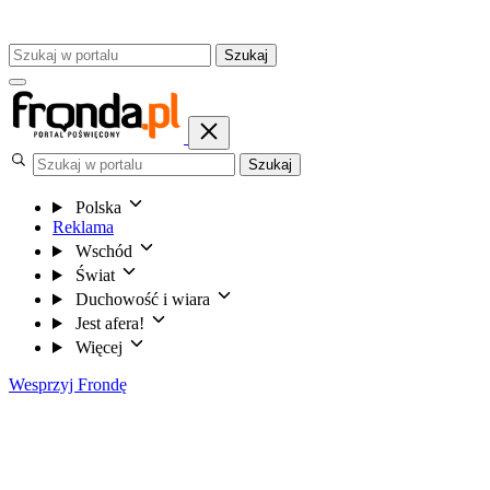
Szukaj
Szukaj
Polska
Reklama
Wschód
Świat
Duchowość i wiara
Jest afera!
Więcej
Wesprzyj Frondę