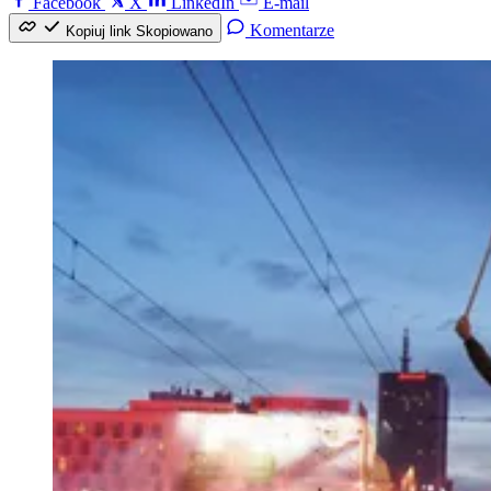
Facebook
X
LinkedIn
E-mail
Komentarze
Kopiuj link
Skopiowano