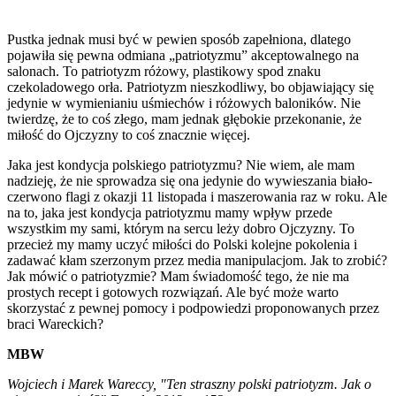
Pustka jednak musi być w pewien sposób zapełniona, dlatego
pojawiła się pewna odmiana „patriotyzmu” akceptowalnego na
salonach. To patriotyzm różowy, plastikowy spod znaku
czekoladowego orła. Patriotyzm nieszkodliwy, bo objawiający się
jedynie w wymienianiu uśmiechów i różowych baloników. Nie
twierdzę, że to coś złego, mam jednak głębokie przekonanie, że
miłość do Ojczyzny to coś znacznie więcej.
Jaka jest kondycja polskiego patriotyzmu? Nie wiem, ale mam
nadzieję, że nie sprowadza się ona jedynie do wywieszania biało-
czerwono flagi z okazji 11 listopada i maszerowania raz w roku. Ale
na to, jaka jest kondycja patriotyzmu mamy wpływ przede
wszystkim my sami, którym na sercu leży dobro Ojczyzny. To
przecież my mamy uczyć miłości do Polski kolejne pokolenia i
zadawać kłam szerzonym przez media manipulacjom. Jak to zrobić?
Jak mówić o patriotyzmie? Mam świadomość tego, że nie ma
prostych recept i gotowych rozwiązań. Ale być może warto
skorzystać z pewnej pomocy i podpowiedzi proponowanych przez
braci Wareckich?
MBW
Wojciech i Marek Wareccy, "Ten straszny polski patriotyzm. Jak o