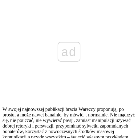
ad
W swojej najnowszej publikacji bracia Wareccy proponują, po
prostu, a może nawet banalnie, by mówić... normalnie. Nie mądrzyć
się, nie pouczać, nie wywierać presji, zamiast manipulacji używać
dobrej retoryki i perswazji, przypominać sylwetki zapomnianych
bohaterów, korzystać z nowoczesnych środków masowej
komunikacji a przede wszystkim – świecić własnym przykładem.