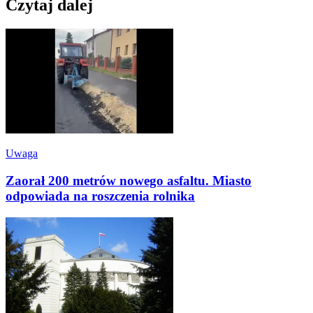
Czytaj dalej
Uwaga
Zaorał 200 metrów nowego asfaltu. Miasto
odpowiada na roszczenia rolnika