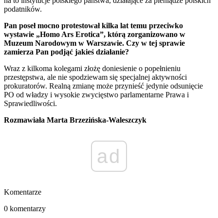
na to instytucje polskiego państwa, działające za pieniądze polskich
podatników.
Pan poseł mocno protestował kilka lat temu przeciwko
wystawie „Homo Ars Erotica”, którą zorganizowano w
Muzeum Narodowym w Warszawie. Czy w tej sprawie
zamierza Pan podjąć jakieś działanie?
Wraz z kilkoma kolegami złożę doniesienie o popełnieniu
przestępstwa, ale nie spodziewam się specjalnej aktywności
prokuratorów. Realną zmianę może przynieść jedynie odsunięcie
PO od władzy i wysokie zwycięstwo parlamentarne Prawa i
Sprawiedliwości.
Rozmawiała Marta Brzezińska-Waleszczyk
ad
Komentarze
0 komentarzy