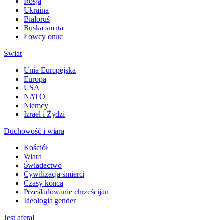
Rosja
Ukraina
Białoruś
Ruska smuta
Łowcy onuc
Świat
Unia Europejska
Europa
USA
NATO
Niemcy
Izrael i Żydzi
Duchowość i wiara
Kościół
Wiara
Świadectwo
Cywilizacja śmierci
Czasy końca
Prześladowanie chrześcijan
Ideologia gender
Jest afera!