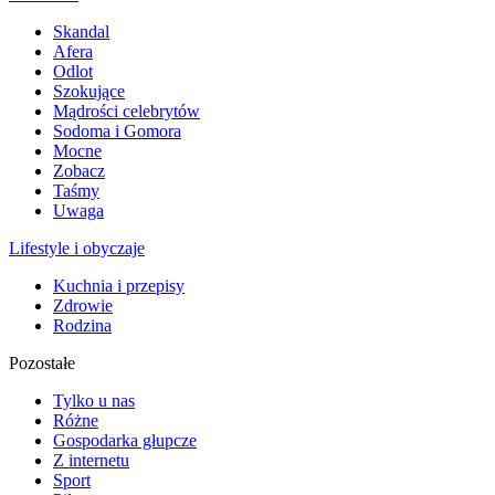
Skandal
Afera
Odlot
Szokujące
Mądrości celebrytów
Sodoma i Gomora
Mocne
Zobacz
Taśmy
Uwaga
Lifestyle i obyczaje
Kuchnia i przepisy
Zdrowie
Rodzina
Pozostałe
Tylko u nas
Różne
Gospodarka głupcze
Z internetu
Sport