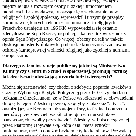
katolickiej przez większość Polaków oraz dostrzega związek
między religią a rozwojem osoby ludzkiej i umocnieniem
moralności. Ustawodawca, troszcząc się o zachowanie praw
religijnych i spokój społeczny wprowadził i utrzymuje przepisy
karnoprawne, których celem jest ochrona uczuć religijnych.
Przeciwko usunięciu art. 196 KK wypowiedział się ostatnio
zdecydowanie Sejm Rzeczypospolitej, taka była też wcześniejsza
opinia Sądu Najwyższego. Co więcej, obecny na sali w trakcie
dyskusji minister Królikowski podkreślał konieczność zachowania
ochrony karnoprawnej wolności religijnej jako zgodnej z normami
europejskimi.
Dlaczego zatem instytucje publiczne, jakimi są Ministerstwo
Kultury czy Centrum Sztuki Współczesnej, promują "sztukę"
tak drastycznie obrażającą uczucia ludzi wierzących?
Można się zastanawiać, czy chodzi o zdobycie poparcia lewaków z
Gazety Wyborczej i Krytyki Politycznej przez PO? Czy chodzi o
pokazanie chrześcijanom, że w Polsce współczesnej są obywatelami
drugiej kategorii? Jestem pewien, że gdyby znalazł się "artysta",
onanizujący się Koranem lub zwojem Tory, to festiwal oburzenia
mediów, przedstawicieli wspólnot religijnych i urzędników
państwowych trwałby przez tydzień. Niestety, w Polsce rządzonej
przez Platformę Obywatelską, która dała "niezależność"
prokuraturze, można obrażać bezkarnie tylko katolików. Pozwalają