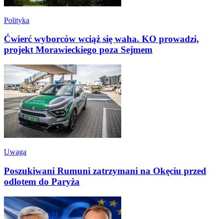
Polityka
Ćwierć wyborców wciąż się waha. KO prowadzi,
projekt Morawieckiego poza Sejmem
Uwaga
Poszukiwani Rumuni zatrzymani na Okęciu przed
odlotem do Paryża