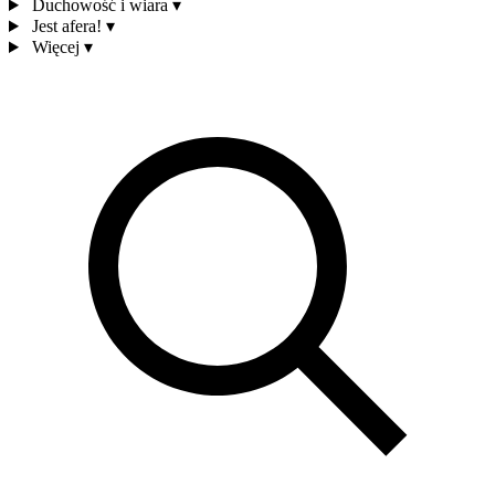
Duchowość i wiara
▾
Jest afera!
▾
Więcej
▾