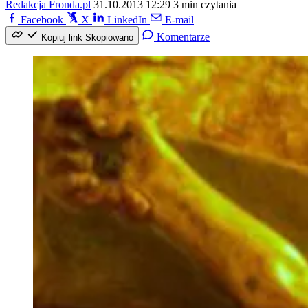
Redakcja Fronda.pl
31.10.2013 12:29
3 min czytania
Facebook
X
LinkedIn
E-mail
Komentarze
Kopiuj link
Skopiowano