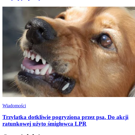
Wiadomości
Trzylatka dotkliwie pogryziona przez psa. Do akcji
ratunkowej użyto śmigłowca LPR