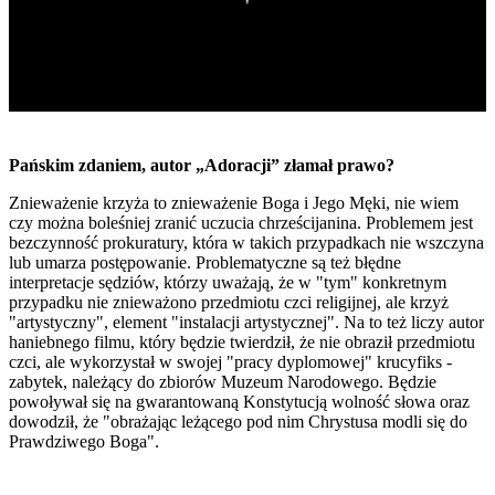
Pańskim zdaniem, autor „Adoracji” złamał prawo?
Znieważenie krzyża to znieważenie Boga i Jego Męki, nie wiem
czy można boleśniej zranić uczucia chrześcijanina. Problemem jest
bezczynność prokuratury, która w takich przypadkach nie wszczyna
lub umarza postępowanie. Problematyczne są też błędne
interpretacje sędziów, którzy uważają, że w "tym" konkretnym
przypadku nie znieważono przedmiotu czci religijnej, ale krzyż
"artystyczny", element "instalacji artystycznej". Na to też liczy autor
haniebnego filmu, który będzie twierdził, że nie obraził przedmiotu
czci, ale wykorzystał w swojej "pracy dyplomowej" krucyfiks -
zabytek, należący do zbiorów Muzeum Narodowego. Będzie
powoływał się na gwarantowaną Konstytucją wolność słowa oraz
dowodził, że "obrażając leżącego pod nim Chrystusa modli się do
Prawdziwego Boga".