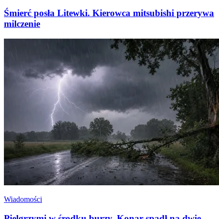
Śmierć posła Litewki. Kierowca mitsubishi przerywa
milczenie
Wiadomości
Pielgrzymi w środku burzy. Konar spadł na dwie