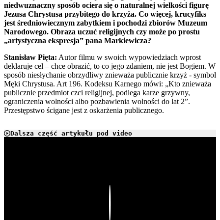
niedwuznaczny sposób ociera się o naturalnej wielkości figurę
Jezusa Chrystusa przybitego do krzyża. Co więcej, krucyfiks
jest średniowiecznym zabytkiem i pochodzi zbiorów Muzeum
Narodowego.
Obraza uczuć religijnych czy może po prostu
„artystyczna ekspresja” pana Markiewicza?
Stanisław Pięta:
Autor filmu w swoich wypowiedziach wprost
deklaruje cel – chce obrazić, to co jego zdaniem, nie jest Bogiem. W
sposób niesłychanie obrzydliwy znieważa publicznie krzyż - symbol
Męki Chrystusa. Art 196. Kodeksu Karnego mówi: „Kto znieważa
publicznie przedmiot czci religijnej, podlega karze grzywny,
ograniczenia wolności albo pozbawienia wolności do lat 2”.
Przestępstwo ścigane jest z oskarżenia publicznego.
Dalsza część artykułu pod video
Play