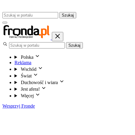
Szukaj
Szukaj
Polska
Reklama
Wschód
Świat
Duchowość i wiara
Jest afera!
Więcej
Wesprzyj Frondę