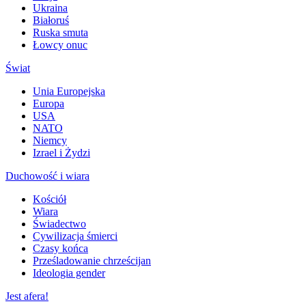
Ukraina
Białoruś
Ruska smuta
Łowcy onuc
Świat
Unia Europejska
Europa
USA
NATO
Niemcy
Izrael i Żydzi
Duchowość i wiara
Kościół
Wiara
Świadectwo
Cywilizacja śmierci
Czasy końca
Prześladowanie chrześcijan
Ideologia gender
Jest afera!