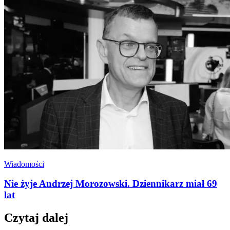
Wiadomości
Nie żyje Andrzej Morozowski. Dziennikarz miał 69
lat
Czytaj dalej