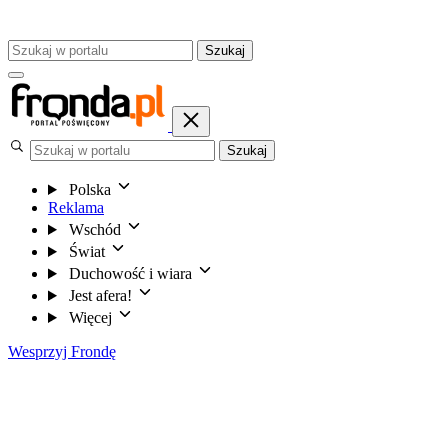
Szukaj
Szukaj
Polska
Reklama
Wschód
Świat
Duchowość i wiara
Jest afera!
Więcej
Wesprzyj Frondę