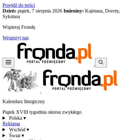
Przejdź do treści
Dzień:
piątek, 7 sierpnia 2026
Imieniny:
Kajetana, Doroty,
Sykstusa
Wspieraj Frondę
Wesprzyj nas
Kalendarz liturgiczny
Piątek XVIII tygodnia okresu zwykłego
Polska
▾
Reklama
Wschód
▾
Świat
▾