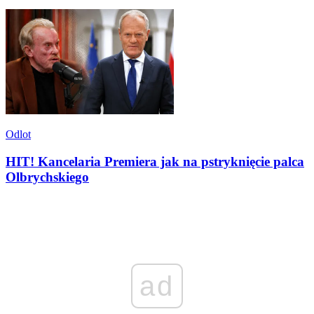
Odlot
HIT! Kancelaria Premiera jak na pstryknięcie palca
Olbrychskiego
ad