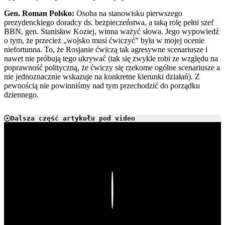
Gen. Roman Polsko:
Osoba na stanowisku pierwszego
prezydenckiego doradcy ds. bezpieczeństwa, a taką rolę pełni szef
BBN, gen. Stanisław Koziej, winna ważyć słowa. Jego wypowiedź
o tym, że przecież „wojsko musi ćwiczyć” była w mojej ocenie
niefortunna. To, że Rosjanie ćwiczą tak agresywne scenariusze i
nawet nie próbują tego ukrywać (tak się zwykle robi ze względu na
poprawność polityczną, że ćwiczy się rzekome ogólne scenariusze a
nie jednoznacznie wskazuje na konkretne kierunki działań). Z
pewnością nie powinniśmy nad tym przechodzić do porządku
dziennego.
Dalsza część artykułu pod video
Play