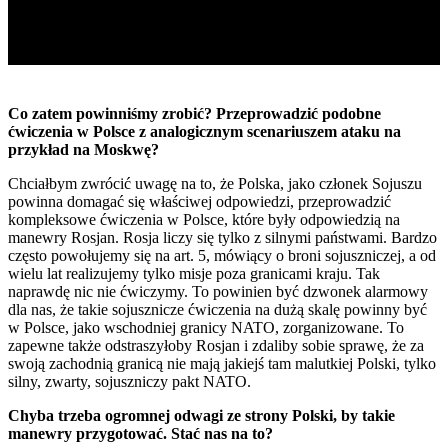
Co zatem powinniśmy zrobić? Przeprowadzić podobne
ćwiczenia w Polsce z analogicznym scenariuszem ataku na
przykład na Moskwę?
Chciałbym zwrócić uwagę na to, że Polska, jako członek Sojuszu
powinna domagać się właściwej odpowiedzi, przeprowadzić
kompleksowe ćwiczenia w Polsce, które były odpowiedzią na
manewry Rosjan. Rosja liczy się tylko z silnymi państwami. Bardzo
często powołujemy się na art. 5, mówiący o broni sojuszniczej, a od
wielu lat realizujemy tylko misje poza granicami kraju. Tak
naprawdę nic nie ćwiczymy. To powinien być dzwonek alarmowy
dla nas, że takie sojusznicze ćwiczenia na dużą skalę powinny być
w Polsce, jako wschodniej granicy NATO, zorganizowane. To
zapewne także odstraszyłoby Rosjan i zdaliby sobie sprawę, że za
swoją zachodnią granicą nie mają jakiejś tam malutkiej Polski, tylko
silny, zwarty, sojuszniczy pakt NATO.
Chyba trzeba ogromnej odwagi ze strony Polski, by takie
manewry przygotować. Stać nas na to?