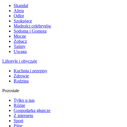
Skandal
Afera
Odlot
Szokujące
Mądrości celebrytów
Sodoma i Gomora
Mocne
Zobacz
Taśmy
Uwaga
Lifestyle i obyczaje
Kuchnia i przepisy
Zdrowie
Rodzina
Pozostałe
Tylko u nas
Różne
Gospodarka głupcze
Z internetu
Sport
Pilne