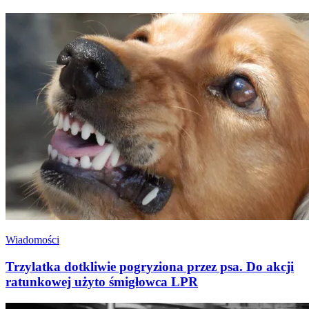
Wiadomości
Trzylatka dotkliwie pogryziona przez psa. Do akcji
ratunkowej użyto śmigłowca LPR