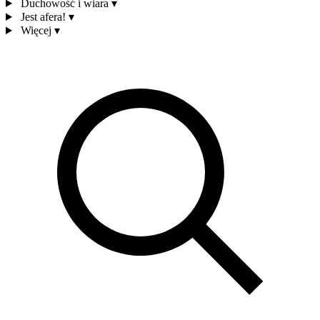
Duchowość i wiara
▾
Jest afera!
▾
Więcej
▾