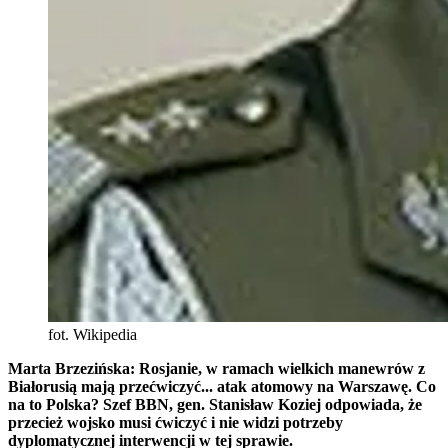
fot. Wikipedia
Marta Brzezińska: Rosjanie, w ramach wielkich manewrów z
Białorusią mają przećwiczyć... atak atomowy na Warszawę. Co
na to Polska? Szef BBN, gen. Stanisław Koziej odpowiada, że
przecież wojsko musi ćwiczyć i nie widzi potrzeby
dyplomatycznej interwencji w tej sprawie.