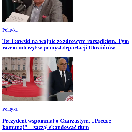
Polityka
Terlikowski na wojnie ze zdrowym rozsądkiem. Tym
razem uderzył w pomysł deportacji Ukraińców
Polityka
Prezydent wspomniał o Czarzastym. „Precz z
komuną!” – zaczął skandować tłum