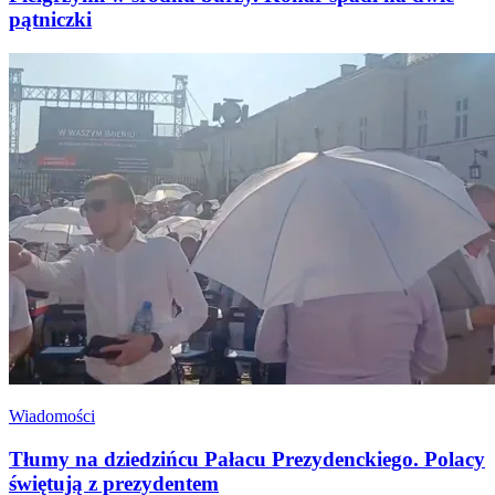
pątniczki
Wiadomości
Tłumy na dziedzińcu Pałacu Prezydenckiego. Polacy
świętują z prezydentem