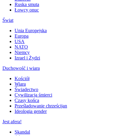
Ruska smuta
Łowcy onuc
Świat
Unia Europejska
Europa
USA
NATO
Niemcy
Izrael i Żydzi
Duchowość i wiara
Kościół
Wiara
Świadectwo
Cywilizacja śmierci
Czasy końca
Prześladowanie chrześcijan
Ideologia gender
Jest afera!
Skandal