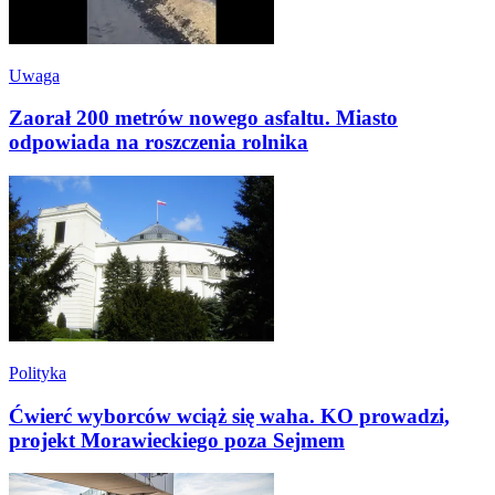
Uwaga
Zaorał 200 metrów nowego asfaltu. Miasto
odpowiada na roszczenia rolnika
Polityka
Ćwierć wyborców wciąż się waha. KO prowadzi,
projekt Morawieckiego poza Sejmem