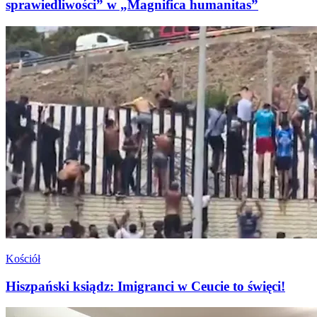
sprawiedliwości” w „Magnifica humanitas”
Kościół
Hiszpański ksiądz: Imigranci w Ceucie to święci!