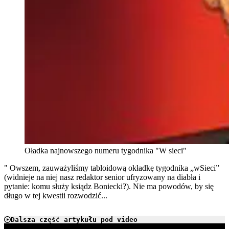
Oładka najnowszego numeru tygodnika "W sieci"
" Owszem, zauważyliśmy tabloidową okładkę tygodnika „wSieci”
(widnieje na niej nasz redaktor senior ufryzowany na diabła i
pytanie: komu służy ksiądz Boniecki?). Nie ma powodów, by się
długo w tej kwestii rozwodzić...
Dalsza część artykułu pod video