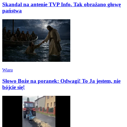
Skandal na antenie TVP Info. Tak obrażano głowę
państwa
Wiara
Słowo Boże na poranek: Odwagi! To Ja jestem, nie
bójcie się!