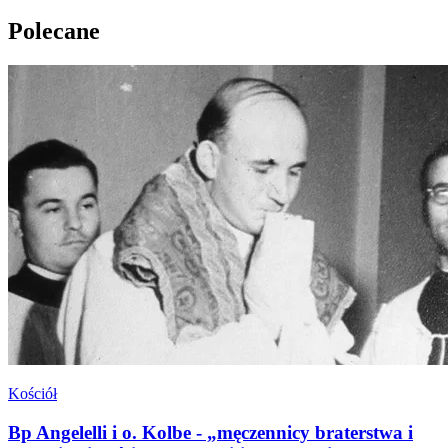
Polecane
Kościół
Bp Angelelli i o. Kolbe - „męczennicy braterstwa i