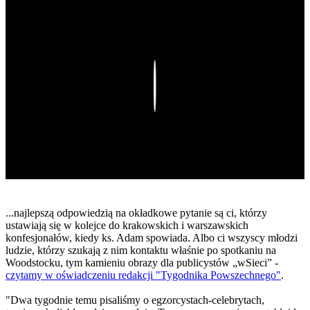
Play
...najlepszą odpowiedzią na okładkowe pytanie są ci, którzy
ustawiają się w kolejce do krakowskich i warszawskich
konfesjonałów, kiedy ks. Adam spowiada. Albo ci wszyscy młodzi
ludzie, którzy szukają z nim kontaktu właśnie po spotkaniu na
Woodstocku, tym kamieniu obrazy dla publicystów „wSieci” -
czytamy w oświadczeniu redakcji "Tygodnika Powszechnego"
.
"Dwa tygodnie temu pisaliśmy o egzorcystach-celebrytach,