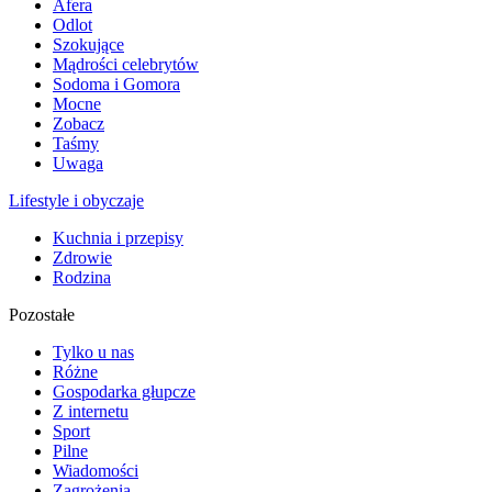
Afera
Odlot
Szokujące
Mądrości celebrytów
Sodoma i Gomora
Mocne
Zobacz
Taśmy
Uwaga
Lifestyle i obyczaje
Kuchnia i przepisy
Zdrowie
Rodzina
Pozostałe
Tylko u nas
Różne
Gospodarka głupcze
Z internetu
Sport
Pilne
Wiadomości
Zagrożenia