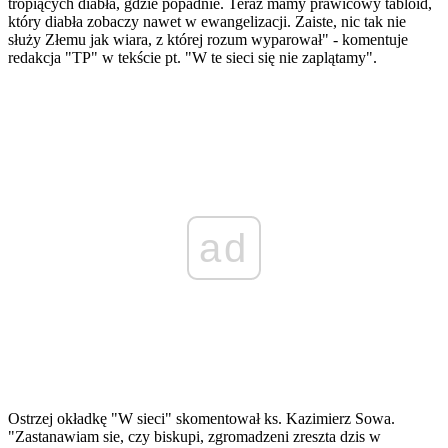
tropiących diabła, gdzie popadnie. Teraz mamy prawicowy tabloid,
który diabła zobaczy nawet w ewangelizacji. Zaiste, nic tak nie
służy Złemu jak wiara, z której rozum wyparował" - komentuje
redakcja "TP" w tekście pt. "W te sieci się nie zaplątamy".
ad
Ostrzej okładkę "W sieci" skomentował ks. Kazimierz Sowa.
"Zastanawiam sie, czy biskupi, zgromadzeni zreszta dzis w