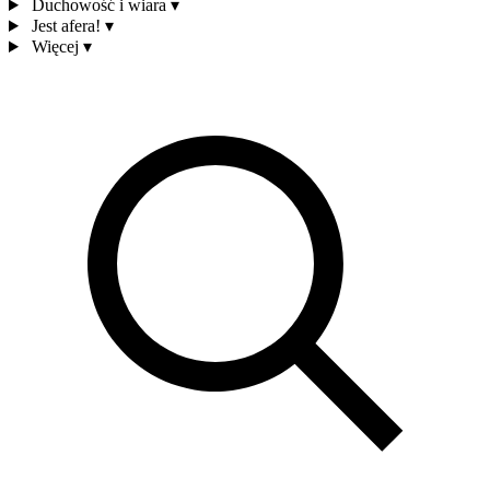
Duchowość i wiara
▾
Jest afera!
▾
Więcej
▾