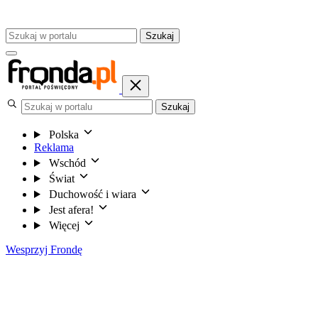
Szukaj
Szukaj
Polska
Reklama
Wschód
Świat
Duchowość i wiara
Jest afera!
Więcej
Wesprzyj Frondę