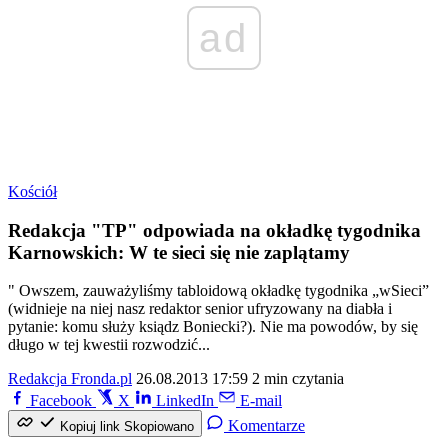
ad
Kościół
Redakcja "TP" odpowiada na okładkę tygodnika
Karnowskich: W te sieci się nie zaplątamy
" Owszem, zauważyliśmy tabloidową okładkę tygodnika „wSieci”
(widnieje na niej nasz redaktor senior ufryzowany na diabła i
pytanie: komu służy ksiądz Boniecki?). Nie ma powodów, by się
długo w tej kwestii rozwodzić...
Redakcja Fronda.pl
26.08.2013 17:59
2 min czytania
Facebook
X
LinkedIn
E-mail
Komentarze
Kopiuj link
Skopiowano