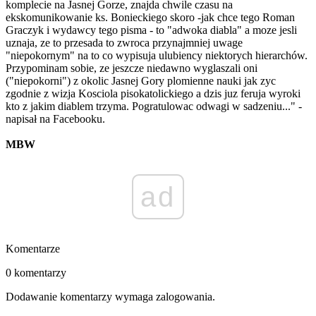
komplecie na Jasnej Gorze, znajda chwile czasu na
ekskomunikowanie ks. Bonieckiego skoro -jak chce tego Roman
Graczyk i wydawcy tego pisma - to "adwoka diabla" a moze jesli
uznaja, ze to przesada to zwroca przynajmniej uwage
"niepokornym" na to co wypisuja ulubiency niektorych hierarchów.
Przypominam sobie, ze jeszcze niedawno wyglaszali oni
("niepokorni") z okolic Jasnej Gory plomienne nauki jak zyc
zgodnie z wizja Kosciola pisokatolickiego a dzis juz feruja wyroki
kto z jakim diablem trzyma. Pogratulowac odwagi w sadzeniu..." -
napisał na Facebooku.
MBW
ad
Komentarze
0 komentarzy
Dodawanie komentarzy wymaga zalogowania.