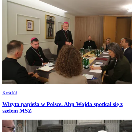
Kościół
Wizyta papieża w Polsce. Abp Wojda spotkał się z
szefem MSZ