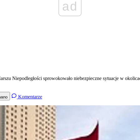
ad
rszu Niepodległości sprowokowało niebezpieczne sytuacje w okolicach
Komentarze
wano