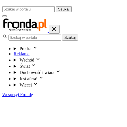
Szukaj
Szukaj
Polska
Reklama
Wschód
Świat
Duchowość i wiara
Jest afera!
Więcej
Wesprzyj Frondę