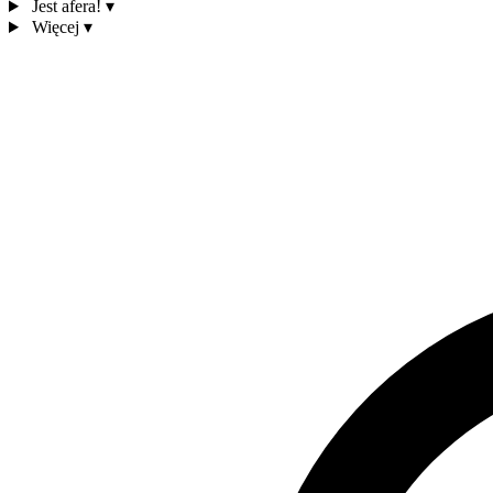
Jest afera!
▾
Więcej
▾