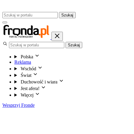
Szukaj
Szukaj
Polska
Reklama
Wschód
Świat
Duchowość i wiara
Jest afera!
Więcej
Wesprzyj Frondę