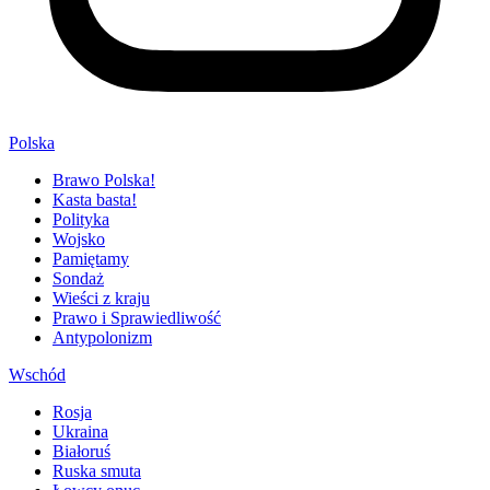
Polska
Brawo Polska!
Kasta basta!
Polityka
Wojsko
Pamiętamy
Sondaż
Wieści z kraju
Prawo i Sprawiedliwość
Antypolonizm
Wschód
Rosja
Ukraina
Białoruś
Ruska smuta