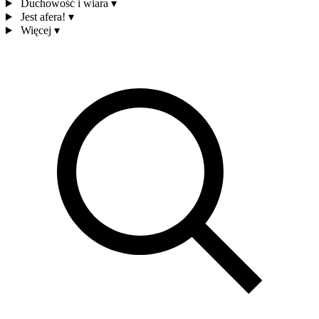
Duchowość i wiara
▾
Jest afera!
▾
Więcej
▾