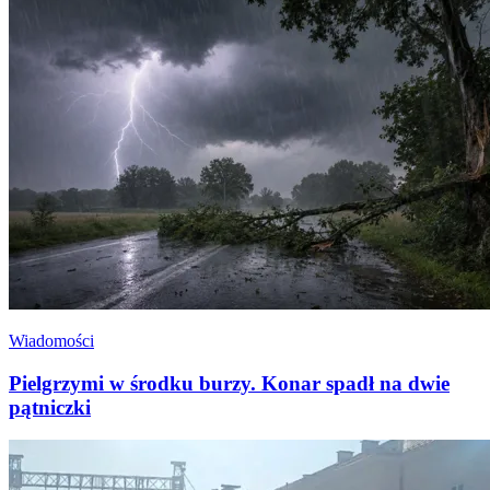
Wiadomości
Pielgrzymi w środku burzy. Konar spadł na dwie
pątniczki