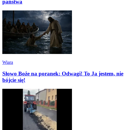
państwa
Wiara
Słowo Boże na poranek: Odwagi! To Ja jestem, nie
bójcie się!