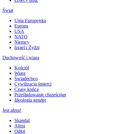
Łowcy onuc
Świat
Unia Europejska
Europa
USA
NATO
Niemcy
Izrael i Żydzi
Duchowość i wiara
Kościół
Wiara
Świadectwo
Cywilizacja śmierci
Czasy końca
Prześladowanie chrześcijan
Ideologia gender
Jest afera!
Skandal
Afera
Odlot