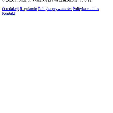
© 2026 Fronda.pl. Wszelkie prawa zastrzeżone.
v3.0.12
O redakcji
Regulamin
Polityka prywatności
Polityka cookies
Kontakt