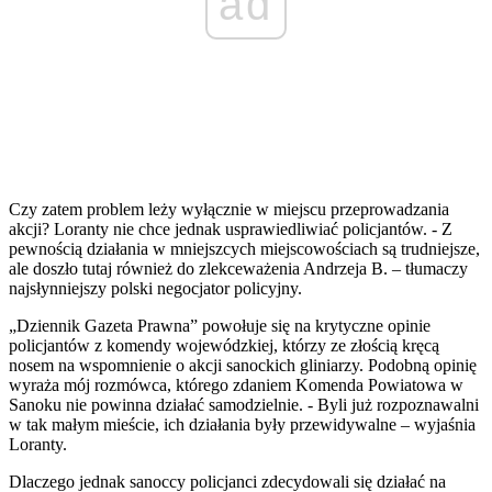
ad
Czy zatem problem leży wyłącznie w miejscu przeprowadzania
akcji? Loranty nie chce jednak usprawiedliwiać policjantów. - Z
pewnością działania w mniejszcych miejscowościach są trudniejsze,
ale doszło tutaj również do zlekceważenia Andrzeja B. – tłumaczy
najsłynniejszy polski negocjator policyjny.
„Dziennik Gazeta Prawna” powołuje się na krytyczne opinie
policjantów z komendy wojewódzkiej, którzy ze złością kręcą
nosem na wspomnienie o akcji sanockich gliniarzy. Podobną opinię
wyraża mój rozmówca, którego zdaniem Komenda Powiatowa w
Sanoku nie powinna działać samodzielnie. - Byli już rozpoznawalni
w tak małym mieście, ich działania były przewidywalne – wyjaśnia
Loranty.
Dlaczego jednak sanoccy policjanci zdecydowali się działać na