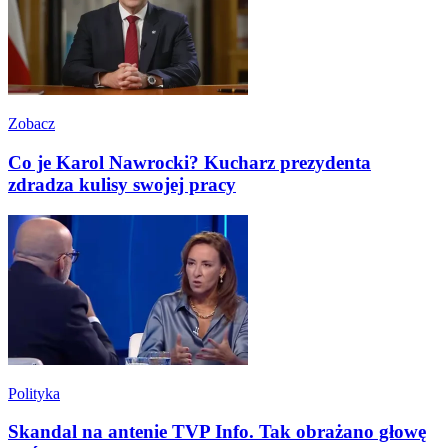
Zobacz
Co je Karol Nawrocki? Kucharz prezydenta
zdradza kulisy swojej pracy
Polityka
Skandal na antenie TVP Info. Tak obrażano głowę