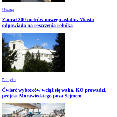
Uwaga
Zaorał 200 metrów nowego asfaltu. Miasto
odpowiada na roszczenia rolnika
Polityka
Ćwierć wyborców wciąż się waha. KO prowadzi,
projekt Morawieckiego poza Sejmem