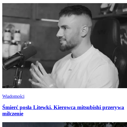
Wiadomości
Śmierć posła Litewki. Kierowca mitsubishi przerywa
milczenie