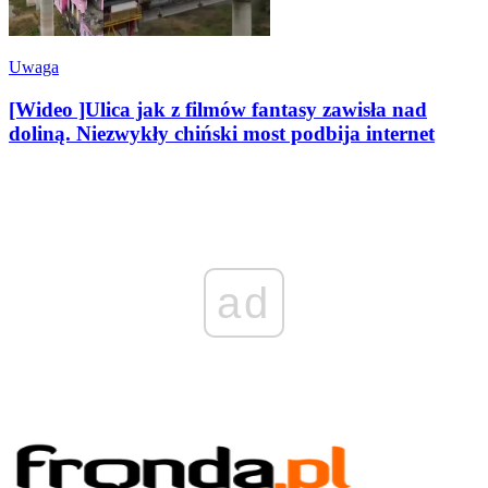
Uwaga
[Wideo ]Ulica jak z filmów fantasy zawisła nad
doliną. Niezwykły chiński most podbija internet
ad