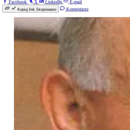
Facebook
X
LinkedIn
E-mail
Komentarze
Kopiuj link
Skopiowano