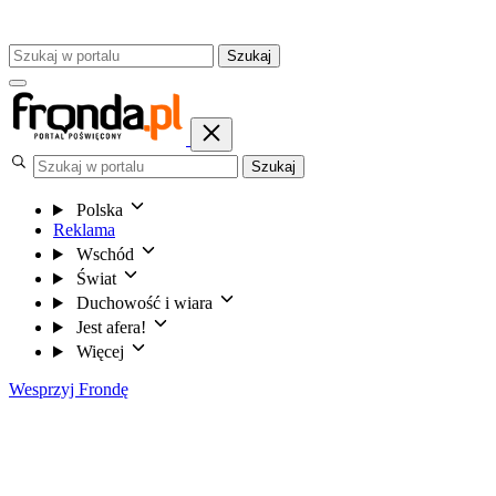
Szukaj
Szukaj
Polska
Reklama
Wschód
Świat
Duchowość i wiara
Jest afera!
Więcej
Wesprzyj Frondę