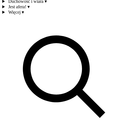
Duchowość i wiara
▾
Jest afera!
▾
Więcej
▾