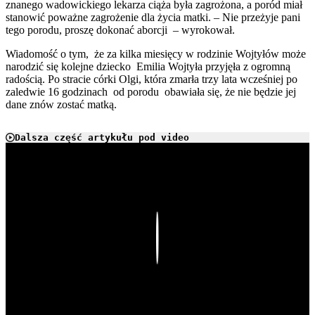
znanego wadowickiego lekarza ciąża była zagrożona, a poród miał
stanowić poważne zagrożenie dla życia matki. – Nie przeżyje pani
tego porodu, proszę dokonać aborcji – wyrokował.
Wiadomość o tym, że za kilka miesięcy w rodzinie Wojtyłów może
narodzić się kolejne dziecko Emilia Wojtyła przyjęła z ogromną
radością. Po stracie córki Olgi, która zmarła trzy lata wcześniej po
zaledwie 16 godzinach od porodu obawiała się, że nie będzie jej
dane znów zostać matką.
Dalsza część artykułu pod video
Play