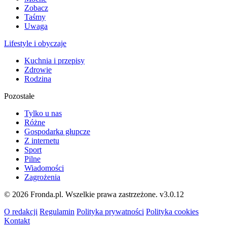
Zobacz
Taśmy
Uwaga
Lifestyle i obyczaje
Kuchnia i przepisy
Zdrowie
Rodzina
Pozostałe
Tylko u nas
Różne
Gospodarka głupcze
Z internetu
Sport
Pilne
Wiadomości
Zagrożenia
© 2026 Fronda.pl. Wszelkie prawa zastrzeżone.
v3.0.12
O redakcji
Regulamin
Polityka prywatności
Polityka cookies
Kontakt