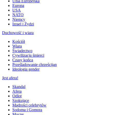
Unia Europejska
Europa
USA
NATO
Niemcy
Izrael i Żydzi
Duchowość i wiara
Kościół
Wiara
Świadectwo
Cywilizacja śmierci
Czasy końca
Prześladowanie chrześcijan
Ideologia gender
Jest afera!
Skandal
Afera
Odlot
Szokujące
Mądrości celebrytów
Sodoma i Gomora
Mocne