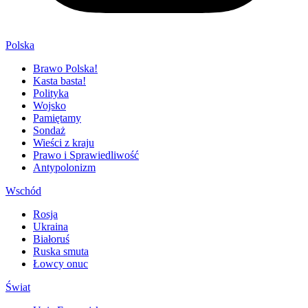
Polska
Brawo Polska!
Kasta basta!
Polityka
Wojsko
Pamiętamy
Sondaż
Wieści z kraju
Prawo i Sprawiedliwość
Antypolonizm
Wschód
Rosja
Ukraina
Białoruś
Ruska smuta
Łowcy onuc
Świat