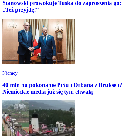
Stanowski prowokuje Tuska do zaproszenia go:
„Też przyjdę!”
Niemcy
40 mln na pokonanie PiSu i Orbana z Brukseli?
Niemieckie media już się tym chwalą