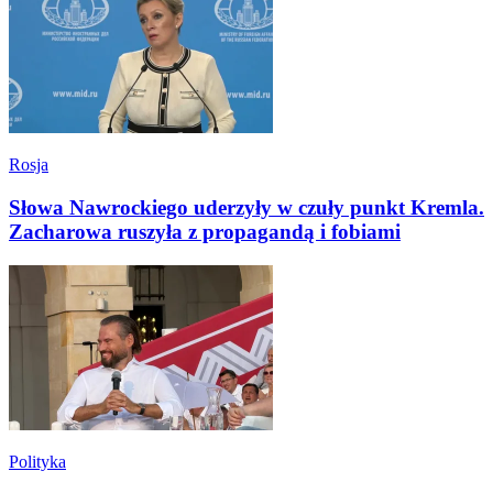
Rosja
Słowa Nawrockiego uderzyły w czuły punkt Kremla.
Zacharowa ruszyła z propagandą i fobiami
Polityka