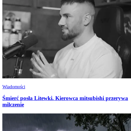
Wiadomości
Śmierć posła Litewki. Kierowca mitsubishi przerywa
milczenie