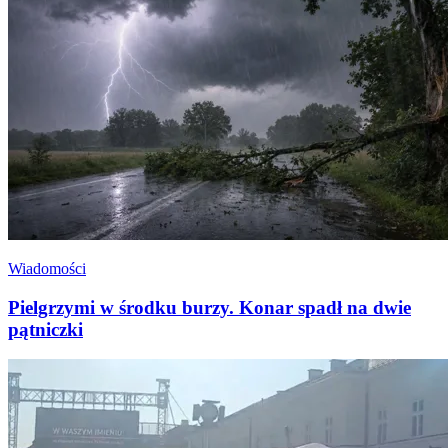
Wiadomości
Pielgrzymi w środku burzy. Konar spadł na dwie
pątniczki