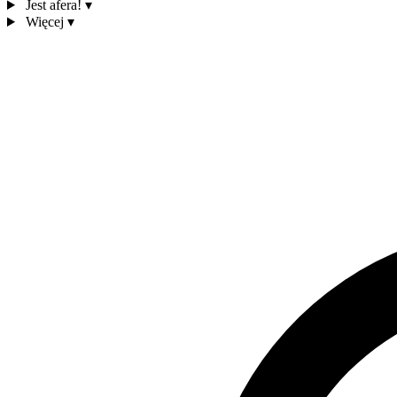
Jest afera!
▾
Więcej
▾