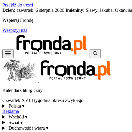
Przejdź do treści
Dzień:
czwartek, 6 sierpnia 2026
Imieniny:
Sławy, Jakuba, Oktawia
Wspieraj Frondę
Wesprzyj nas
Kalendarz liturgiczny
Czwartek XVIII tygodnia okresu zwykłego
Polska
▾
Reklama
Wschód
▾
Świat
▾
Duchowość i wiara
▾