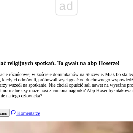
ad
ać religijnych spotkań. To gwałt na abp Hoserze!
bacie różańcowej w kościele dominikanów na Służewie. Miał, bo skut
j, kiedy ci odmówili, próbowali wyciągnąć od duchownego wypowiedź 
ikarzy wszedł na spotkanie. Nie chciał opuścić sali nawet na wyraźne
est normalne czy może nosi znamiona nagonki? Abp Hoser był atakowany
nie na tego człowieka?
Komentarze
wano