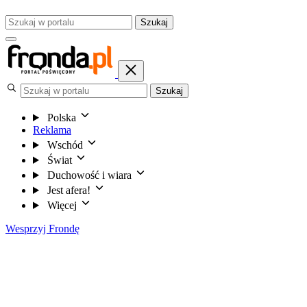
Szukaj
Szukaj
Polska
Reklama
Wschód
Świat
Duchowość i wiara
Jest afera!
Więcej
Wesprzyj Frondę