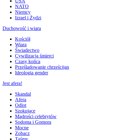
USA
NATO
Niemcy
Izrael i Żydzi
Duchowość i wiara
Kościół
Wiara
Świadectwo
Cywilizacja śmierci
Czasy końca
Prześladowanie chrześcijan
Ideologia gender
Jest afera!
Skandal
Afera
Odlot
Szokujące
Mądrości celebrytów
Sodoma i Gomora
Mocne
Zobacz
Taśmy