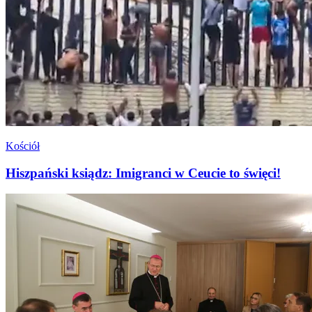
Kościół
Hiszpański ksiądz: Imigranci w Ceucie to święci!