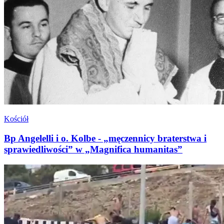
Kościół
Bp Angelelli i o. Kolbe - „męczennicy braterstwa i
sprawiedliwości” w „Magnifica humanitas”