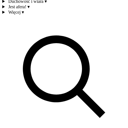
Duchowość i wiara
▾
Jest afera!
▾
Więcej
▾