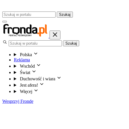
Szukaj
Szukaj
Polska
Reklama
Wschód
Świat
Duchowość i wiara
Jest afera!
Więcej
Wesprzyj Frondę