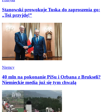
Stanowski prowokuje Tuska do zaproszenia go:
„Też przyjdę!”
Niemcy
40 mln na pokonanie PiSu i Orbana z Brukseli?
Niemieckie media już się tym chwalą