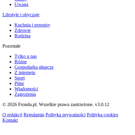
Uwaga
Lifestyle i obyczaje
Kuchnia i przepisy
Zdrowie
Rodzina
Pozostałe
Tylko u nas
Różne
Gospodarka głupcze
Z internetu
Sport
Pilne
Wiadomości
Zagrożenia
© 2026 Fronda.pl. Wszelkie prawa zastrzeżone.
v3.0.12
O redakcji
Regulamin
Polityka prywatności
Polityka cookies
Kontakt