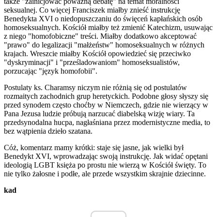
także "zainicjować poważną debatę" na temat moralności
seksualnej. Co więcej Franciszek miałby znieść instrukcję
Benedykta XVI o niedopuszczaniu do święceń kapłańskich osób
homoseksualnych. Kościół miałby też zmienić Katechizm, usuwając
z niego "homofobiczne" treści. Miałby dodatkowo akceptować
"prawo" do legalizacji "małżeństw" homoseksualnych w różnych
krajach. Wreszcie miałby Kościół opowiedzieć się przeciwko
"dyskryminacji" i "prześladowaniom" homoseksualistów,
porzucając "język homofobii".
Postulaty ks. Charamsy niczym nie różnią się od postulatów
rozmaitych zachodnich grup heretyckich. Podobne głosy słyszy się
przed synodem często choćby w Niemczech, gdzie nie wierzący w
Pana Jezusa ludzie próbują narzucać diabelską wizję wiary. Ta
przedsynodalna hucpa, nagłaśniana przez modernistyczne media, to
bez wątpienia dzieło szatana.
Cóż, komentarz mamy krótki: staje się jasne, jak wielki był
Benedykt XVI, wprowadzając swoją instrukcję. Jak widać opętani
ideologią LGBT księża po prostu nie wierzą w Kościół święty. To
nie tylko żałosne i podłe, ale przede wszystkim skrajnie dziecinne.
kad