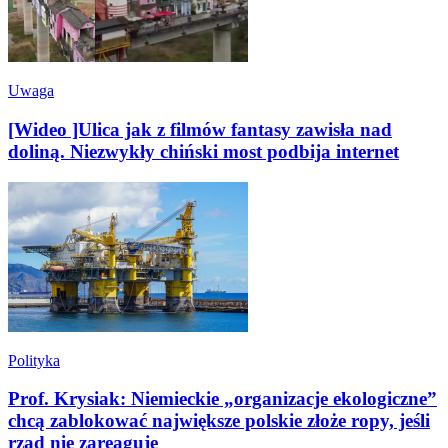
Uwaga
[Wideo ]Ulica jak z filmów fantasy zawisła nad
doliną. Niezwykły chiński most podbija internet
Polityka
Prof. Krysiak: Niemieckie „organizacje ekologiczne”
chcą zablokować największe polskie złoże ropy, jeśli
rząd nie zareaguje