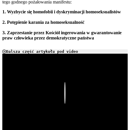
tego godnego pożałowania manifestu:
1. Wyzbycie się homofobii i dyskryminacji homoseksualistów
2. Potępienie karania za homoseksualność
3. Zaprzestanie przez Kościół ingerowania w gwarantowanie
praw człowieka przez demokratyczne państwa
Dalsza część artykułu pod video
Play