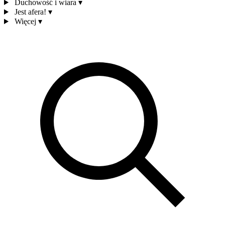
Duchowość i wiara
▾
Jest afera!
▾
Więcej
▾