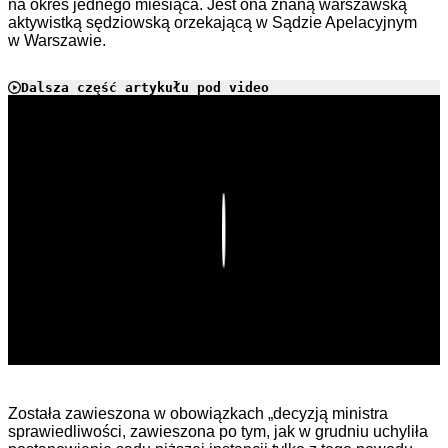
na okres jednego miesiąca. Jest ona znaną warszawską
aktywistką sędziowską orzekającą w Sądzie Apelacyjnym
w Warszawie.
Dalsza część artykułu pod video
Play
Została zawieszona w obowiązkach „decyzją ministra
sprawiedliwości, zawieszona po tym, jak w grudniu uchyliła