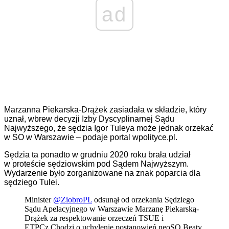
ad
Marzanna Piekarska-Drążek zasiadała w składzie, który
uznał, wbrew decyzji Izby Dyscyplinarnej Sądu
Najwyższego, że sędzia Igor Tuleya może jednak orzekać
w SO w Warszawie – podaje portal wpolityce.pl.
Sędzia ta ponadto w grudniu 2020 roku brała udział
w proteście sędziowskim pod Sądem Najwyższym.
Wydarzenie było zorganizowane na znak poparcia dla
sędziego Tulei.
Minister
@ZiobroPL
odsunął od orzekania Sędziego
Sądu Apelacyjnego w Warszawie Marzanę Piekarską-
Drążek za respektowanie orzeczeń TSUE i
ETPCz.Chodzi o uchylenie postanowień neoSO Beaty