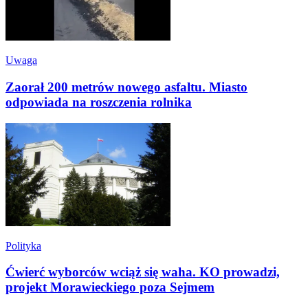
Uwaga
Zaorał 200 metrów nowego asfaltu. Miasto
odpowiada na roszczenia rolnika
Polityka
Ćwierć wyborców wciąż się waha. KO prowadzi,
projekt Morawieckiego poza Sejmem