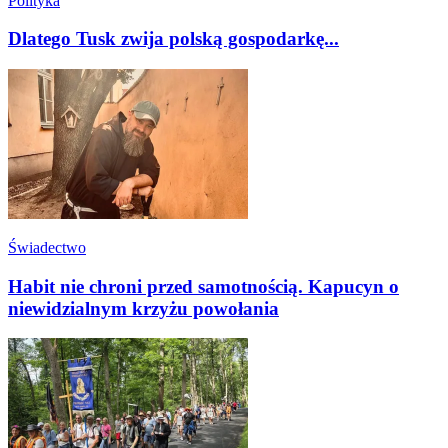
Polityka
Dlatego Tusk zwija polską gospodarkę...
Świadectwo
Habit nie chroni przed samotnością. Kapucyn o
niewidzialnym krzyżu powołania