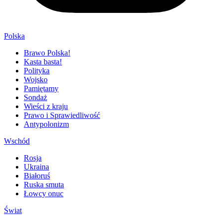
Polska
Brawo Polska!
Kasta basta!
Polityka
Wojsko
Pamiętamy
Sondaż
Wieści z kraju
Prawo i Sprawiedliwość
Antypolonizm
Wschód
Rosja
Ukraina
Białoruś
Ruska smuta
Łowcy onuc
Świat