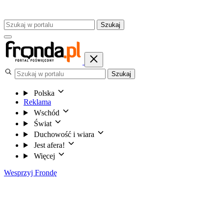
Szukaj
Szukaj
Polska
Reklama
Wschód
Świat
Duchowość i wiara
Jest afera!
Więcej
Wesprzyj Frondę