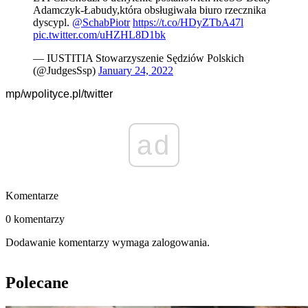
Adamczyk-Łabudy,która obsługiwała biuro rzecznika
dyscypl.
@SchabPiotr
https://t.co/HDyZTbA47l
pic.twitter.com/uHZHL8D1bk
— IUSTITIA Stowarzyszenie Sędziów Polskich
(@JudgesSsp)
January 24, 2022
mp/wpolityce.pl/twitter
ad
Komentarze
0 komentarzy
Dodawanie komentarzy wymaga zalogowania.
Polecane