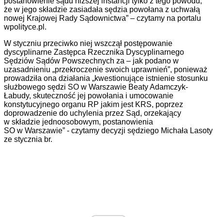
postanowienie sądu niższej instancji tylko z tego powodu,
że w jego składzie zasiadała sędzia powołana z uchwałą
nowej Krajowej Rady Sądownictwa” – czytamy na portalu
wpolityce.pl.
W styczniu przeciwko niej wszczął postępowanie
dyscyplinarne Zastępca Rzecznika Dyscyplinarnego
Sędziów Sądów Powszechnych za – jak podano w
uzasadnieniu „przekroczenie swoich uprawnień”, ponieważ
prowadziła ona działania „kwestionujące istnienie stosunku
służbowego sędzi SO w Warszawie Beaty Adamczyk-
Łabudy, skuteczność jej powołania i umocowanie
konstytucyjnego organu RP jakim jest KRS, poprzez
doprowadzenie do uchylenia przez Sąd, orzekający
w składzie jednoosobowym, postanowienia
SO w Warszawie” -
czytamy decyzji sędziego Michała Lasoty
ze stycznia br.