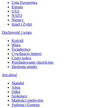
Unia Europejska
Europa
USA
NATO
Niemcy
Izrael i Żydzi
Duchowość i wiara
Kościół
Wiara
Świadectwo
Cywilizacja śmierci
Czasy końca
Prześladowanie chrześcijan
Ideologia gender
Jest afera!
Skandal
Afera
Odlot
Szokujące
Mądrości celebrytów
Sodoma i Gomora