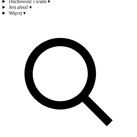
Duchowość i wiara
▾
Jest afera!
▾
Więcej
▾