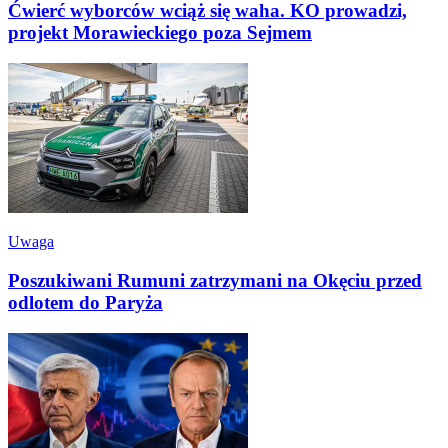
Ćwierć wyborców wciąż się waha. KO prowadzi,
projekt Morawieckiego poza Sejmem
Uwaga
Poszukiwani Rumuni zatrzymani na Okęciu przed
odlotem do Paryża