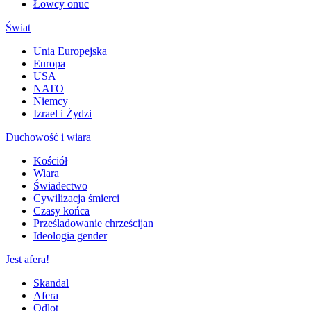
Łowcy onuc
Świat
Unia Europejska
Europa
USA
NATO
Niemcy
Izrael i Żydzi
Duchowość i wiara
Kościół
Wiara
Świadectwo
Cywilizacja śmierci
Czasy końca
Prześladowanie chrześcijan
Ideologia gender
Jest afera!
Skandal
Afera
Odlot