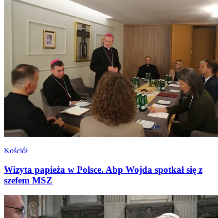
Kościół
Wizyta papieża w Polsce. Abp Wojda spotkał się z
szefem MSZ