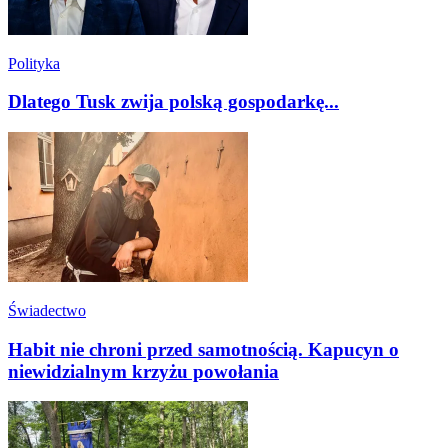
Polityka
Dlatego Tusk zwija polską gospodarkę...
Świadectwo
Habit nie chroni przed samotnością. Kapucyn o
niewidzialnym krzyżu powołania