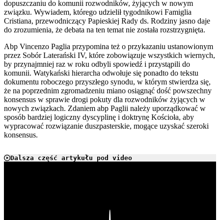
dopuszczaniu do komunii rozwodników, żyjących w nowym
związku. Wywiadem, którego udzielił tygodnikowi Famiglia
Cristiana, przewodniczący Papieskiej Rady ds. Rodziny jasno daje
do zrozumienia, że debata na ten temat nie została rozstrzygnięta.
Abp Vincenzo Paglia przypomina też o przykazaniu ustanowionym
przez Sobór Laterański IV, które zobowiązuje wszystkich wiernych,
by przynajmniej raz w roku odbyli spowiedź i przystąpili do
komunii. Watykański hierarcha odwołuje się ponadto do tekstu
dokumentu roboczego przyszłego synodu, w którym stwierdza się,
że na poprzednim zgromadzeniu miano osiągnąć dość powszechny
konsensus w sprawie drogi pokuty dla rozwodników żyjących w
nowych związkach. Zdaniem abp Paglii należy uporządkować w
sposób bardziej logiczny dyscyplinę i doktrynę Kościoła, aby
wypracować rozwiązanie duszpasterskie, mogące uzyskać szeroki
konsensus.
Dalsza część artykułu pod video