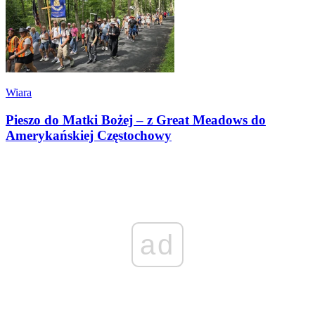
Wiara
Pieszo do Matki Bożej – z Great Meadows do
Amerykańskiej Częstochowy
ad