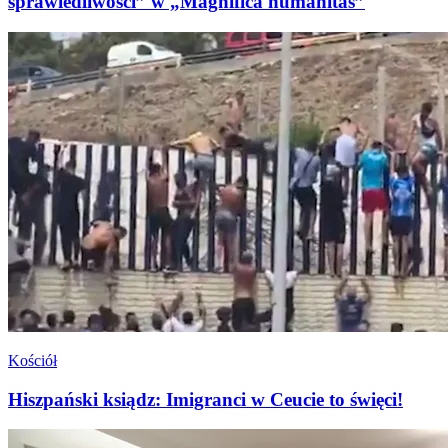
sprawiedliwości” w „Magnifica humanitas”
Kościół
Hiszpański ksiądz: Imigranci w Ceucie to święci!