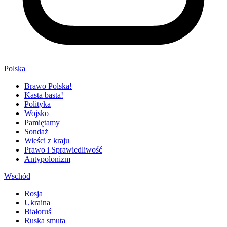
Polska
Brawo Polska!
Kasta basta!
Polityka
Wojsko
Pamiętamy
Sondaż
Wieści z kraju
Prawo i Sprawiedliwość
Antypolonizm
Wschód
Rosja
Ukraina
Białoruś
Ruska smuta