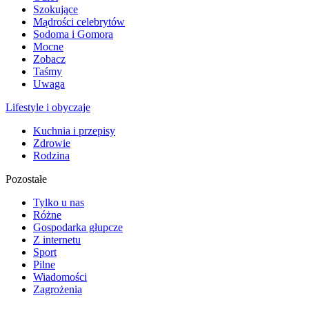
Szokujące
Mądrości celebrytów
Sodoma i Gomora
Mocne
Zobacz
Taśmy
Uwaga
Lifestyle i obyczaje
Kuchnia i przepisy
Zdrowie
Rodzina
Pozostałe
Tylko u nas
Różne
Gospodarka głupcze
Z internetu
Sport
Pilne
Wiadomości
Zagrożenia