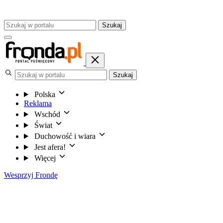
Szukaj
Szukaj
Polska
Reklama
Wschód
Świat
Duchowość i wiara
Jest afera!
Więcej
Wesprzyj Frondę