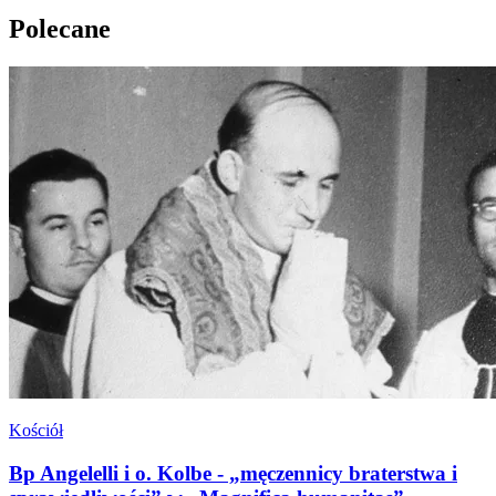
Polecane
Kościół
Bp Angelelli i o. Kolbe - „męczennicy braterstwa i