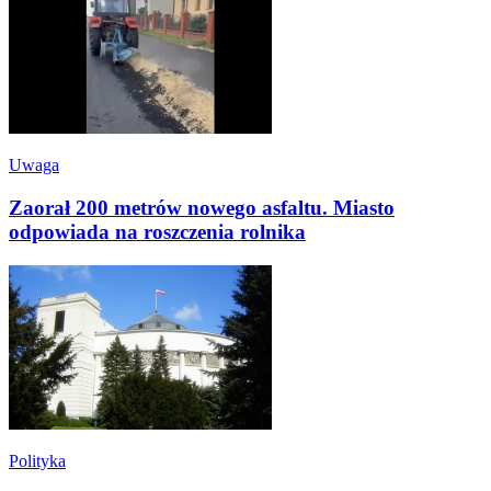
Uwaga
Zaorał 200 metrów nowego asfaltu. Miasto
odpowiada na roszczenia rolnika
Polityka