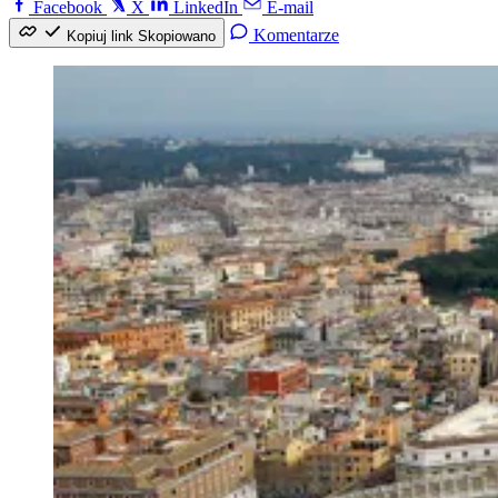
Facebook
X
LinkedIn
E-mail
Komentarze
Kopiuj link
Skopiowano