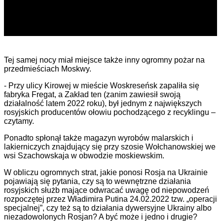
Tej samej nocy miał miejsce także inny ogromny pożar na
przedmieściach Moskwy.
- Przy ulicy Kirowej w mieście Woskreseńsk zapaliła się
fabryka Fregat, a Zakład ten (zanim zawiesił swoją
działalność latem 2022 roku), był jednym z największych
rosyjskich producentów ołowiu pochodzącego z recyklingu –
czytamy.
Ponadto spłonął także magazyn wyrobów malarskich i
lakierniczych znajdujący się przy szosie Wołchanowskiej we
wsi Szachowskaja w obwodzie moskiewskim.
W obliczu ogromnych strat, jakie ponosi Rosja na Ukrainie
pojawiają się pytania, czy są to wewnętrzne działania
rosyjskich służb mające odwracać uwagę od niepowodzeń
rozpoczętej przez Władimira Putina 24.02.2022 tzw. „operacji
specjalnej”, czy też są to działania dywersyjne Ukrainy albo
niezadowolonych Rosjan? A być może i jedno i drugie?