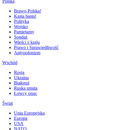
Polska
Brawo Polska!
Kasta basta!
Polityka
Wojsko
Pamiętamy
Sondaż
Wieści z kraju
Prawo i Sprawiedliwość
Antypolonizm
Wschód
Rosja
Ukraina
Białoruś
Ruska smuta
Łowcy onuc
Świat
Unia Europejska
Europa
USA
NATO