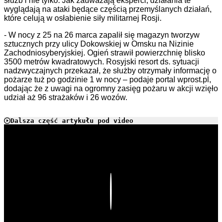
służb i nie tylko. Jak zauważają eksperci, działania te
wyglądają na ataki będące częścią przemyślanych działań,
które celują w osłabienie siły militarnej Rosji.
- W nocy z 25 na 26 marca zapalił się magazyn tworzyw
sztucznych przy ulicy Dokowskiej w Omsku na Nizinie
Zachodniosyberyjskiej. Ogień strawił powierzchnię blisko
3500 metrów kwadratowych. Rosyjski resort ds. sytuacji
nadzwyczajnych przekazał, że służby otrzymały informację o
pożarze tuż po godzinie 1 w nocy – podaje portal wprost.pl,
dodając że z uwagi na ogromny zasięg pożaru w akcji wzięło
udział aż 96 strażaków i 26 wozów.
Dalsza część artykułu pod video
Play