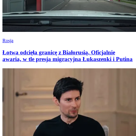
Rosja
Łotwa odcięła granicę z Białorusią. Oficjalnie
awaria, w tle presja migracyjna Łukaszenki i Putina