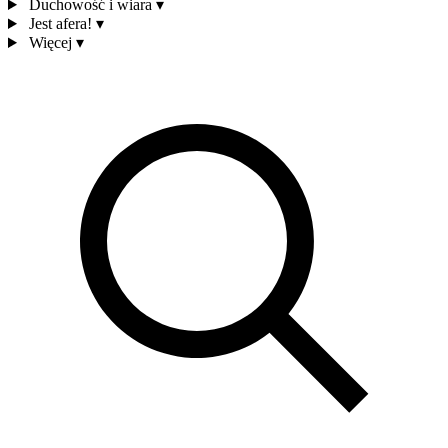
Duchowość i wiara
▾
Jest afera!
▾
Więcej
▾