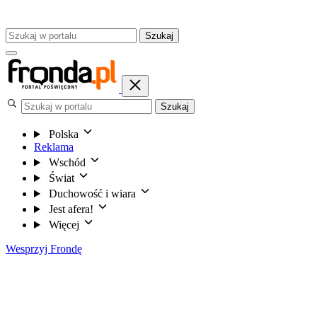
Szukaj
Szukaj
Polska
Reklama
Wschód
Świat
Duchowość i wiara
Jest afera!
Więcej
Wesprzyj Frondę