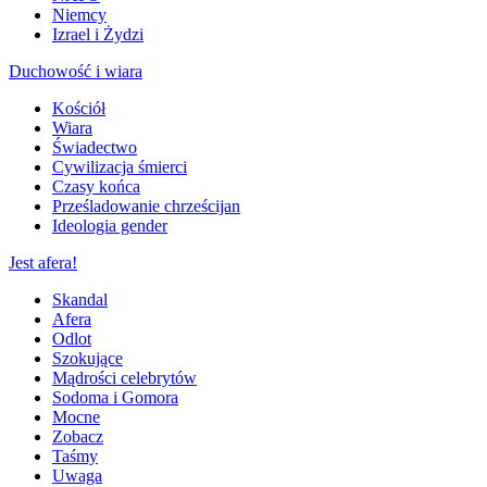
Niemcy
Izrael i Żydzi
Duchowość i wiara
Kościół
Wiara
Świadectwo
Cywilizacja śmierci
Czasy końca
Prześladowanie chrześcijan
Ideologia gender
Jest afera!
Skandal
Afera
Odlot
Szokujące
Mądrości celebrytów
Sodoma i Gomora
Mocne
Zobacz
Taśmy
Uwaga