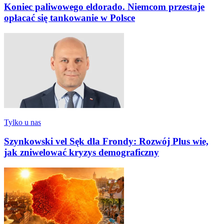
Koniec paliwowego eldorado. Niemcom przestaje
opłacać się tankowanie w Polsce
Tylko u nas
Szynkowski vel Sęk dla Frondy: Rozwój Plus wie,
jak zniwelować kryzys demograficzny