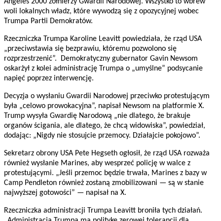
Angeles 2000 żołnierzy Gwardii Narodowej. Wszystko to wbrew
woli lokalnych władz, które wywodzą się z opozycyjnej wobec
Trumpa Partii Demokratów.
Rzeczniczka Trumpa Karoline Leavitt powiedziała, że ​​rząd USA
„przeciwstawia się bezprawiu, któremu pozwolono się
rozprzestrzenić”. Demokratyczny gubernator Gavin Newsom
oskarżył z kolei administrację Trumpa o „umyślne” podsycanie
napięć poprzez interwencję.
Decyzja o wysłaniu Gwardii Narodowej przeciwko protestującym
była „celowo prowokacyjna”, napisał Newsom na platformie X.
Trump wysyła Gwardię Narodową „nie dlatego, że brakuje
organów ścigania, ale dlatego, że chcą widowiska”, powiedział,
dodając: „Nigdy nie stosujcie przemocy. Działajcie pokojowo”.
Sekretarz obrony USA Pete Hegseth ogłosił, że rząd USA rozważa
również wysłanie Marines, aby wesprzeć policję w walce z
protestującymi. „Jeśli przemoc będzie trwała, Marines z bazy w
Camp Pendleton również zostaną zmobilizowani — są w stanie
najwyższej gotowości” — napisał na X.
Rzeczniczka administracji Trumpa Leavitt broniła tych działań.
„Administracja Trumpa ma politykę zerowej tolerancji dla