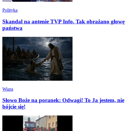
Polityka
Skandal na antenie TVP Info. Tak obrażano głowę
państwa
Wiara
Słowo Boże na poranek: Odwagi! To Ja jestem, nie
bójcie się!