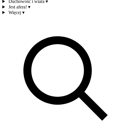
Duchowość i wiara
▾
Jest afera!
▾
Więcej
▾