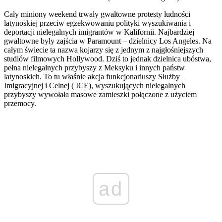
Cały miniony weekend trwały gwałtowne protesty ludności
latynoskiej przeciw egzekwowaniu polityki wyszukiwania i
deportacji nielegalnych imigrantów w Kalifornii. Najbardziej
gwałtowne były zajścia w Paramount – dzielnicy Los Angeles. Na
całym świecie ta nazwa kojarzy się z jednym z najgłośniejszych
studiów filmowych Hollywood. Dziś to jednak dzielnica ubóstwa,
pełna nielegalnych przybyszy z Meksyku i innych państw
latynoskich. To tu właśnie akcja funkcjonariuszy Służby
Imigracyjnej i Celnej ( ICE), wyszukujących nielegalnych
przybyszy wywołała masowe zamieszki połączone z użyciem
przemocy.
ad