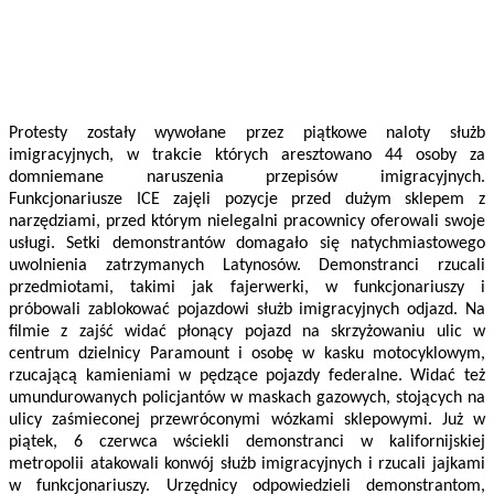
Protesty zostały wywołane przez piątkowe naloty służb
imigracyjnych, w trakcie których aresztowano 44 osoby za
domniemane naruszenia przepisów imigracyjnych.
Funkcjonariusze ICE zajęli pozycje przed dużym sklepem z
narzędziami, przed którym nielegalni pracownicy oferowali swoje
usługi. Setki demonstrantów domagało się natychmiastowego
uwolnienia zatrzymanych Latynosów. Demonstranci rzucali
przedmiotami, takimi jak fajerwerki, w funkcjonariuszy i
próbowali zablokować pojazdowi służb imigracyjnych odjazd. Na
filmie z zajść widać płonący pojazd na skrzyżowaniu ulic w
centrum dzielnicy Paramount i osobę w kasku motocyklowym,
rzucającą kamieniami w pędzące pojazdy federalne. Widać też
umundurowanych policjantów w maskach gazowych, stojących na
ulicy zaśmieconej przewróconymi wózkami sklepowymi. Już w
piątek, 6 czerwca wściekli demonstranci w kalifornijskiej
metropolii atakowali konwój służb imigracyjnych i rzucali jajkami
w funkcjonariuszy. Urzędnicy odpowiedzieli demonstrantom,