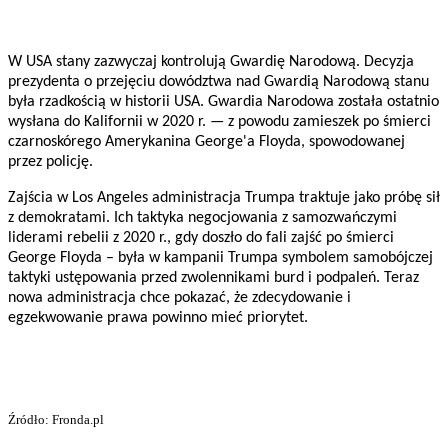
W USA stany zazwyczaj kontrolują Gwardię Narodową. Decyzja
prezydenta o przejęciu dowództwa nad Gwardią Narodową stanu
była rzadkością w historii USA. Gwardia Narodowa została ostatnio
wysłana do Kalifornii w 2020 r. — z powodu zamieszek po śmierci
czarnoskórego Amerykanina George'a Floyda, spowodowanej
przez policję.
Zajścia w Los Angeles administracja Trumpa traktuje jako próbę sił
z demokratami. Ich taktyka negocjowania z samozwańczymi
liderami rebelii z 2020 r., gdy doszło do fali zajść po śmierci
George Floyda – była w kampanii Trumpa symbolem samobójczej
taktyki ustępowania przed zwolennikami burd i podpaleń. Teraz
nowa administracja chce pokazać, że zdecydowanie i
egzekwowanie prawa powinno mieć priorytet.
Źródło: Fronda.pl