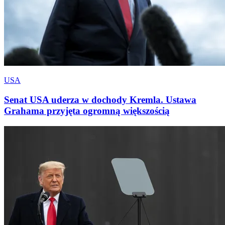
USA
Senat USA uderza w dochody Kremla. Ustawa
Grahama przyjęta ogromną większością