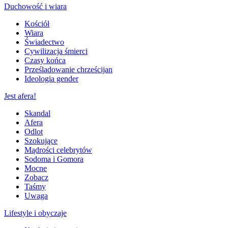
Duchowość i wiara
Kościół
Wiara
Świadectwo
Cywilizacja śmierci
Czasy końca
Prześladowanie chrześcijan
Ideologia gender
Jest afera!
Skandal
Afera
Odlot
Szokujące
Mądrości celebrytów
Sodoma i Gomora
Mocne
Zobacz
Taśmy
Uwaga
Lifestyle i obyczaje