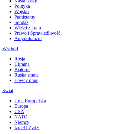
Kasta basta!
Polityka
Wojsko
Pamiętamy
Sondaż
Wieści z kraju
Prawo i Sprawiedliwość
Antypolonizm
Wschód
Rosja
Ukraina
Białoruś
Ruska smuta
Łowcy onuc
Świat
Unia Europejska
Europa
USA
NATO
Niemcy
Izrael i Żydzi