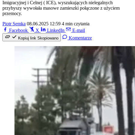
Imigracyjnej i Celnej ( ICE), wyszukujących nielegalnych
przybyszy wywołała masowe zamieszki połączone z użyciem
przemocy.
Piotr Semka
08.06.2025 12:59
4 min czytania
Facebook
X
LinkedIn
E-mail
Komentarze
Kopiuj link
Skopiowano