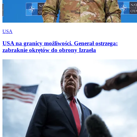
USA
USA na granicy możliwości. Generał ostrzega:
zabraknie okrętów do obrony Izraela