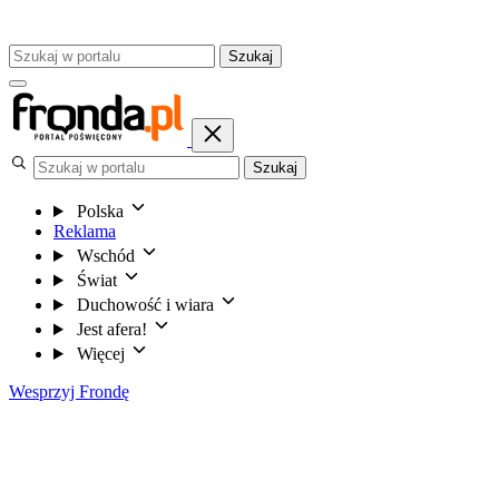
Szukaj
Szukaj
Polska
Reklama
Wschód
Świat
Duchowość i wiara
Jest afera!
Więcej
Wesprzyj Frondę