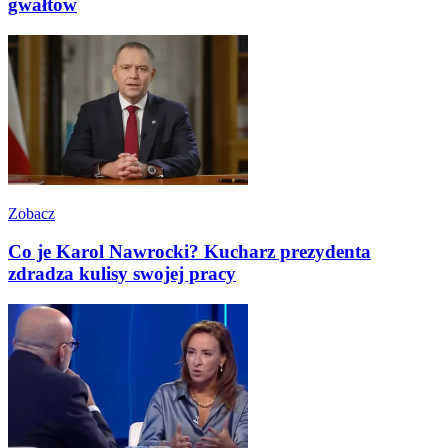
gwałtów
Zobacz
Co je Karol Nawrocki? Kucharz prezydenta
zdradza kulisy swojej pracy