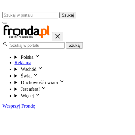
Szukaj
Szukaj
Polska
Reklama
Wschód
Świat
Duchowość i wiara
Jest afera!
Więcej
Wesprzyj Frondę