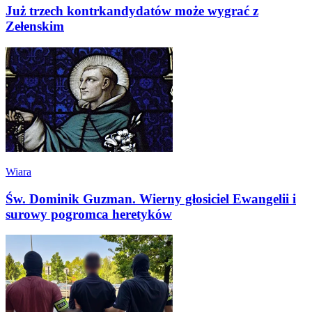
Już trzech kontrkandydatów może wygrać z
Zełenskim
Wiara
Św. Dominik Guzman. Wierny głosiciel Ewangelii i
surowy pogromca heretyków