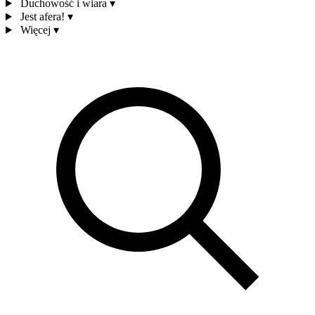
Duchowość i wiara
▾
Jest afera!
▾
Więcej
▾