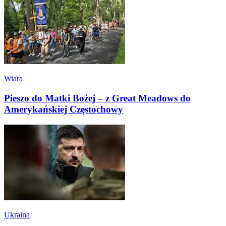
Wiara
Pieszo do Matki Bożej – z Great Meadows do
Amerykańskiej Częstochowy
Ukraina