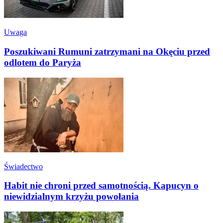
Uwaga
Poszukiwani Rumuni zatrzymani na Okęciu przed
odlotem do Paryża
Świadectwo
Habit nie chroni przed samotnością. Kapucyn o
niewidzialnym krzyżu powołania