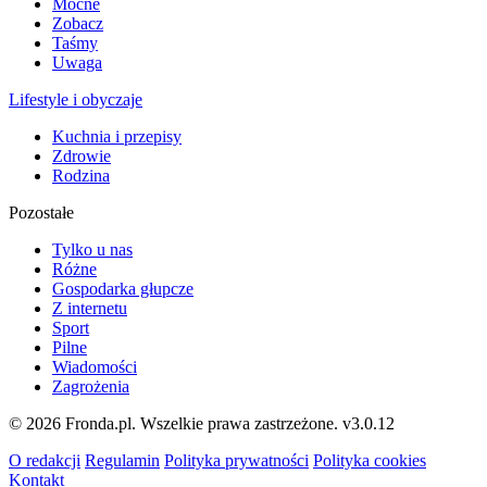
Mocne
Zobacz
Taśmy
Uwaga
Lifestyle i obyczaje
Kuchnia i przepisy
Zdrowie
Rodzina
Pozostałe
Tylko u nas
Różne
Gospodarka głupcze
Z internetu
Sport
Pilne
Wiadomości
Zagrożenia
© 2026 Fronda.pl. Wszelkie prawa zastrzeżone.
v3.0.12
O redakcji
Regulamin
Polityka prywatności
Polityka cookies
Kontakt