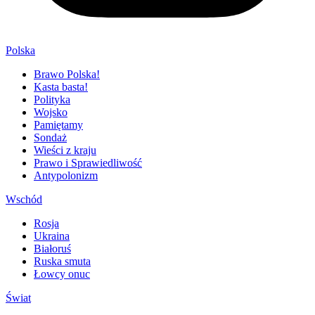
Polska
Brawo Polska!
Kasta basta!
Polityka
Wojsko
Pamiętamy
Sondaż
Wieści z kraju
Prawo i Sprawiedliwość
Antypolonizm
Wschód
Rosja
Ukraina
Białoruś
Ruska smuta
Łowcy onuc
Świat