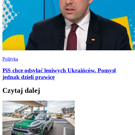
Polityka
PiS chce odsyłać leniwych Ukraińców. Pomysł
jednak dzieli prawicę
Czytaj dalej