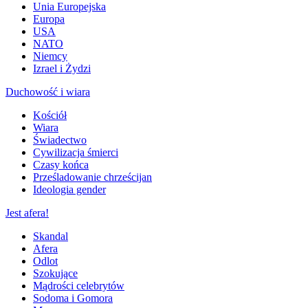
Unia Europejska
Europa
USA
NATO
Niemcy
Izrael i Żydzi
Duchowość i wiara
Kościół
Wiara
Świadectwo
Cywilizacja śmierci
Czasy końca
Prześladowanie chrześcijan
Ideologia gender
Jest afera!
Skandal
Afera
Odlot
Szokujące
Mądrości celebrytów
Sodoma i Gomora