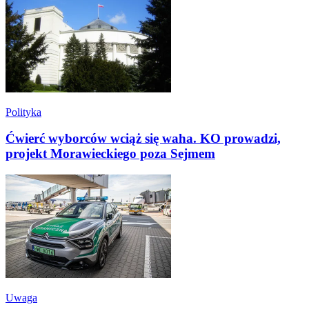
Polityka
Ćwierć wyborców wciąż się waha. KO prowadzi,
projekt Morawieckiego poza Sejmem
Uwaga