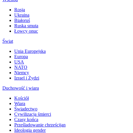
Rosja
Ukraina
Białoruś
Ruska smuta
Łowcy onuc
Świat
Unia Europejska
Europa
USA
NATO
Niemcy
Izrael i Żydzi
Duchowość i wiara
Kościół
Wiara
Świadectwo
Cywilizacja śmierci
Czasy końca
Prześladowanie chrześcijan
Ideologia gender