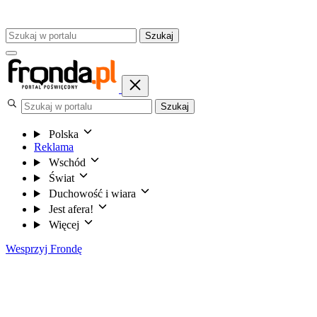
Szukaj
Szukaj
Polska
Reklama
Wschód
Świat
Duchowość i wiara
Jest afera!
Więcej
Wesprzyj Frondę