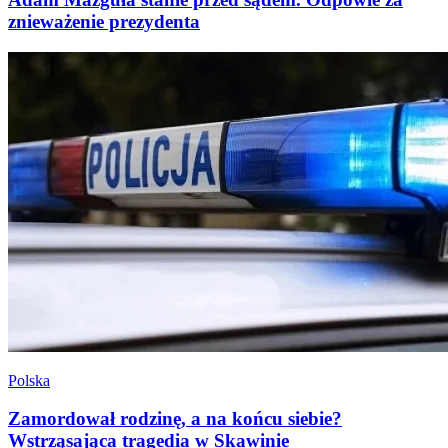
znieważenie prezydenta
Polska
Zamordował rodzinę, a na końcu siebie?
Wstrząsająca tragedia w Skawinie