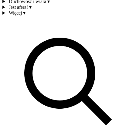
Duchowość i wiara
▾
Jest afera!
▾
Więcej
▾