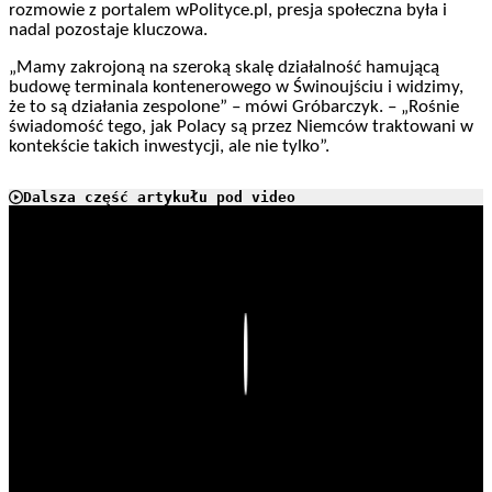
rozmowie z portalem wPolityce.pl, presja społeczna była i
nadal pozostaje kluczowa.
„Mamy zakrojoną na szeroką skalę działalność hamującą
budowę terminala kontenerowego w Świnoujściu i widzimy,
że to są działania zespolone” – mówi Gróbarczyk. – „Rośnie
świadomość tego, jak Polacy są przez Niemców traktowani w
kontekście takich inwestycji, ale nie tylko”.
Dalsza część artykułu pod video
Play