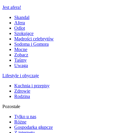
Jest afera!
Skandal
Afera
Odlot
Szokujące
Mądrości celebrytów
Sodoma i Gomora
Mocne
Zobacz
Taśmy
Uwaga
Lifestyle i obyczaje
Kuchnia i przepisy
Zdrowie
Rodzina
Pozostałe
Tylko u nas
Różne
Gospodarka głupcze
Z internetu