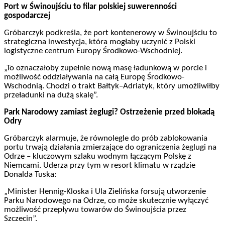
Port w Świnoujściu
to
filar polskiej suwerenności
gospodarczej
Gróbarczyk podkreśla, że port kontenerowy w Świnoujściu to
strategiczna inwestycja, która mogłaby uczynić z Polski
logistyczne centrum Europy Środkowo-Wschodniej.
„To oznaczałoby zupełnie nową masę ładunkową w porcie i
możliwość oddziaływania na całą Europę Środkowo-
Wschodnią. Chodzi o trakt Bałtyk–Adriatyk, który umożliwiłby
przeładunki na dużą skalę”.
Park Narodowy zamiast żeglugi? Ostrzeżenie przed blokadą
Odry
Gróbarczyk alarmuje, że równolegle do prób zablokowania
portu trwają działania zmierzające do ograniczenia żeglugi na
Odrze – kluczowym szlaku wodnym łączącym Polskę z
Niemcami. Uderza przy tym w resort klimatu w rządzie
Donalda Tuska:
„Minister Hennig-Kloska i Ula Zielińska forsują utworzenie
Parku Narodowego na Odrze, co może skutecznie wyłączyć
możliwość przepływu towarów do Świnoujścia przez
Szczecin”.