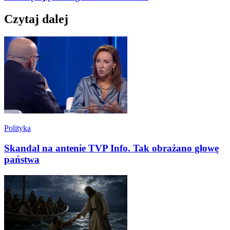
Czytaj dalej
Polityka
Skandal na antenie TVP Info. Tak obrażano głowę
państwa