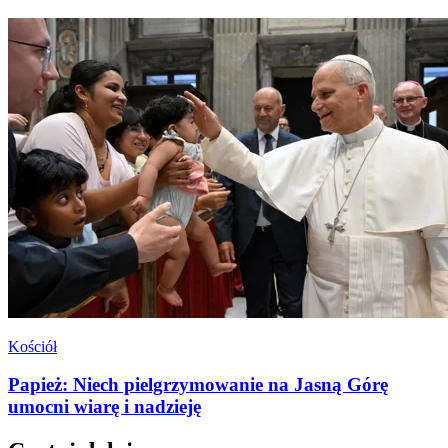
Kościół
Papież: Niech pielgrzymowanie na Jasną Górę
umocni wiarę i nadzieję