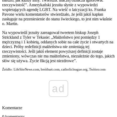
bardzo, jak każdy inny. Twierdzić inaczej oznacza ignorować
rzeczywistość”. Amerykański jezuita słynie z wypowiedzi
wspierających agendę LGBT. Na wieść o laicyzacji ks. Franka
Pavone wielu komentatorów stwierdzało, że jeśli jakiś kapłan
zasługuje na przeniesienie do stanu świeckiego, to jest nim właśnie
o. Martin.
Na wypowiedź jezuity zareagował tweetem biskup Joseph
Strickland z Tyler w Tekasie: „Małżeństwo jest pomiędzy 1
mężczyzną i 1 kobietą, oddanych sobie na całe życie i otwartych na
dzieci. Próby redefinicji małżeństwa nie zmieniają tej
rzeczywistości. Jeśli jakiś element powyższej definicji zostaje
zmieniony, wówczas nie ma małżeństwa, niezależnie do tego, jakich
słów się używa. Życie fikcją jest niezdrowe”.
Źródło: LifeSiteNews.com, breitbart.com, catholicleague.org, Twitter.com
ad
Komentarze
0 komentarzy