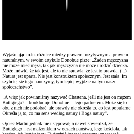
Play
Wyjaśniając m.in. różnicę między prawem pozytywnym a prawem
naturalnym, w swoim artykule Donohue pisze: „Żaden mężczyzna
nie może mieć męża, tak jak mężczyzna nie może urodzić dziecka.
Może mówić, że tak jest, ale to nie sprawia, że jest to prawdą. (...)
Natura jest uparta. Nie jest konstruktem społecznym. Jest stała. Im
szybciej się tego nauczymy, tym lepiej wyjdzie na tym nasze
społeczeństwo”.
„A więc jak powinniśmy nazywać Chastena, jeśli nie jest on mężem
Buttigiego? – konkluduje Donohue – Jego partnerem. Może się to
obu z nich nie podobać, ale prawdy nie określa to, co jest popularne.
Określa ją to, co ma sens według natury i Boga natury”.
Ojciec Martin jednak nie ustępował, a nawet stwierdził, że
Buttigiego „jest małżonkiem w oczach państwa, jego kościoła, tak