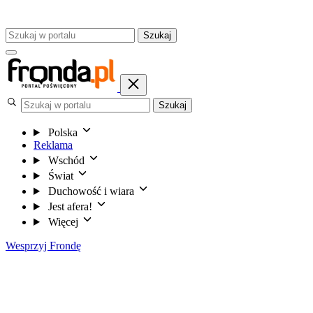
Szukaj
Szukaj
Polska
Reklama
Wschód
Świat
Duchowość i wiara
Jest afera!
Więcej
Wesprzyj Frondę