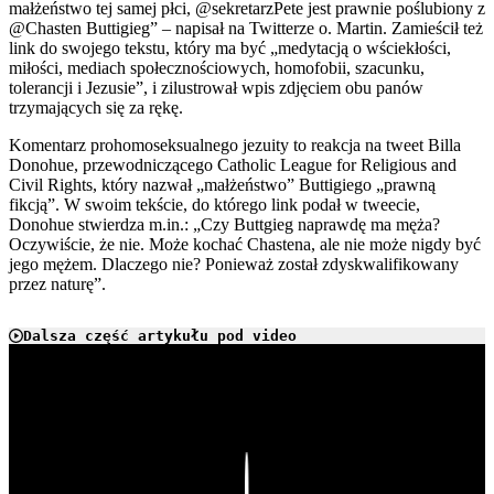
małżeństwo tej samej płci, @sekretarzPete jest prawnie poślubiony z
@Chasten Buttigieg” – napisał na Twitterze o. Martin. Zamieścił też
link do swojego tekstu, który ma być „medytacją o wściekłości,
miłości, mediach społecznościowych, homofobii, szacunku,
tolerancji i Jezusie”, i zilustrował wpis zdjęciem obu panów
trzymających się za rękę.
Komentarz prohomoseksualnego jezuity to reakcja na tweet Billa
Donohue, przewodniczącego Catholic League for Religious and
Civil Rights, który nazwał „małżeństwo” Buttigiego „prawną
fikcją”. W swoim tekście, do którego link podał w tweecie,
Donohue stwierdza m.in.: „Czy Buttgieg naprawdę ma męża?
Oczywiście, że nie. Może kochać Chastena, ale nie może nigdy być
jego mężem. Dlaczego nie? Ponieważ został zdyskwalifikowany
przez naturę”.
Dalsza część artykułu pod video