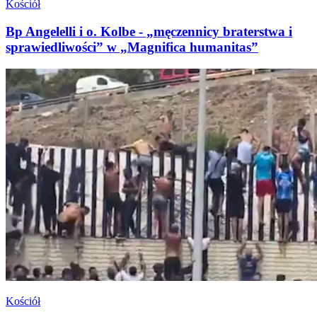
Kościół
Bp Angelelli i o. Kolbe - „męczennicy braterstwa i
sprawiedliwości” w „Magnifica humanitas”
Kościół