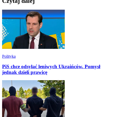
Czytaj dalej
Polityka
PiS chce odsyłać leniwych Ukraińców. Pomysł
jednak dzieli prawicę