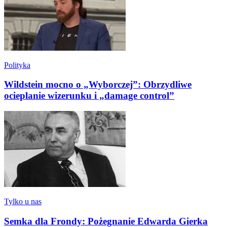
Polityka
Wildstein mocno o „Wyborczej”: Obrzydliwe
ocieplanie wizerunku i „damage control”
Tylko u nas
Semka dla Frondy: Pożegnanie Edwarda Gierka