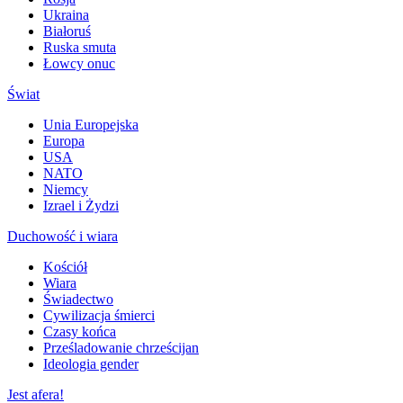
Ukraina
Białoruś
Ruska smuta
Łowcy onuc
Świat
Unia Europejska
Europa
USA
NATO
Niemcy
Izrael i Żydzi
Duchowość i wiara
Kościół
Wiara
Świadectwo
Cywilizacja śmierci
Czasy końca
Prześladowanie chrześcijan
Ideologia gender
Jest afera!