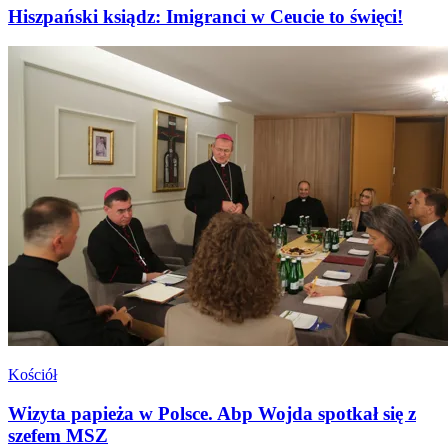
Hiszpański ksiądz: Imigranci w Ceucie to święci!
Kościół
Wizyta papieża w Polsce. Abp Wojda spotkał się z
szefem MSZ