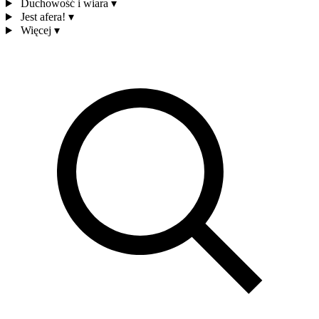
Duchowość i wiara
▾
Jest afera!
▾
Więcej
▾