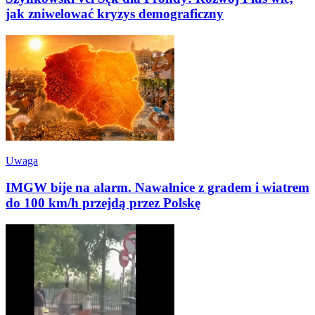
jak zniwelować kryzys demograficzny
Uwaga
IMGW bije na alarm. Nawałnice z gradem i wiatrem
do 100 km/h przejdą przez Polskę