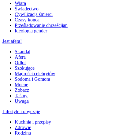
Wiara
Świadectwo
Cywilizacja śmierci
Czasy końca
Prześladowanie chrześcijan
Ideologia gender
Jest afera!
Skandal
Afera
Odlot
Szokujące
Mądrości celebrytów
Sodoma i Gomora
Mocne
Zobacz
Taśmy
Uwaga
Lifestyle i obyczaje
Kuchnia i przepisy
Zdrowie
Rodzina