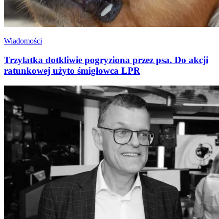
Wiadomości
Trzylatka dotkliwie pogryziona przez psa. Do akcji
ratunkowej użyto śmigłowca LPR