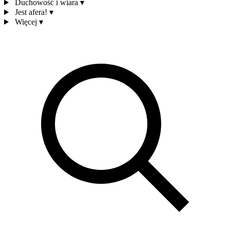
Duchowość i wiara
▾
Jest afera!
▾
Więcej
▾