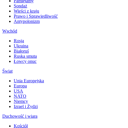
Pamiętamy
Sondaż
Wieści z kraju
Prawo i Sprawiedliwość
Antypolonizm
Wschód
Rosja
Ukraina
Białoruś
Ruska smuta
Łowcy onuc
Świat
Unia Europejska
Europa
USA
NATO
Niemcy
Izrael i Żydzi
Duchowość i wiara
Kościół