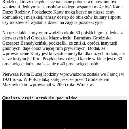
Rodzice, którzy decydują się na liczne potomstwo powinni być
wspierani. Jednym ze sposobów takiego wsparcia może być Karta
Dużej Rodziny. Posiadacze Karty mogą liczyć na niższe ceny
komunikacji miejskiej, tańszy dostęp do obiektów kultury i sportu
czy możliwość wysłania dzieci na zajęcia pozalekcyjne.
Na razie takie karty wprowadziło około 50 polskich gmin. Jedną z
pierwszych był Grodzisk Mazowiecki. Burmistrz Grodziska
Grzegorz Benedykciński podkreślił, że zniżki, oprócz instytucji
gminnych, daje coraz więcej firm prywatnych. Dodał, że
wprowadzenie Karty jest korzystne nie tylko dla dużych rodzin, ale
także instytucji i firm. Przykładowo dzięki karcie w kinie jest o 30
proc. więcej ludzi, na basenie o 40 proc. więcej osób.
Pierwsza Karta Dużej Rodziny wprowadzona została we Francji w
1921 roku. W Polsce taką kartę jeszcze przed Grodziskiem
Mazowieckim wprowadził w 2005 roku Wrocław.
Dalsza część artykułu pod video