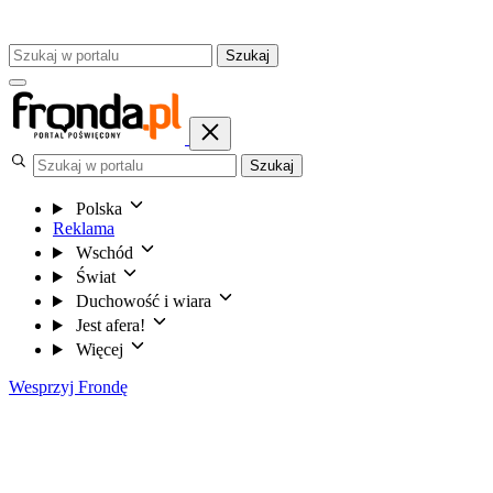
Szukaj
Szukaj
Polska
Reklama
Wschód
Świat
Duchowość i wiara
Jest afera!
Więcej
Wesprzyj Frondę