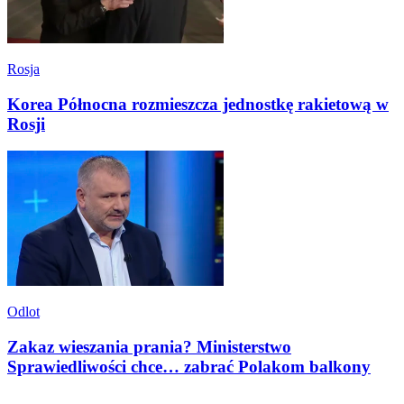
Rosja
Korea Północna rozmieszcza jednostkę rakietową w
Rosji
Odlot
Zakaz wieszania prania? Ministerstwo
Sprawiedliwości chce… zabrać Polakom balkony