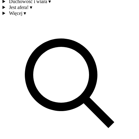
Duchowość i wiara
▾
Jest afera!
▾
Więcej
▾