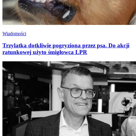
Wiadomości
Trzylatka dotkliwie pogryziona przez psa. Do akcji
ratunkowej użyto śmigłowca LPR