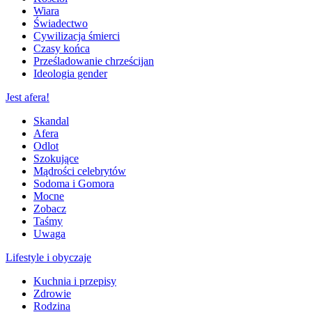
Wiara
Świadectwo
Cywilizacja śmierci
Czasy końca
Prześladowanie chrześcijan
Ideologia gender
Jest afera!
Skandal
Afera
Odlot
Szokujące
Mądrości celebrytów
Sodoma i Gomora
Mocne
Zobacz
Taśmy
Uwaga
Lifestyle i obyczaje
Kuchnia i przepisy
Zdrowie
Rodzina