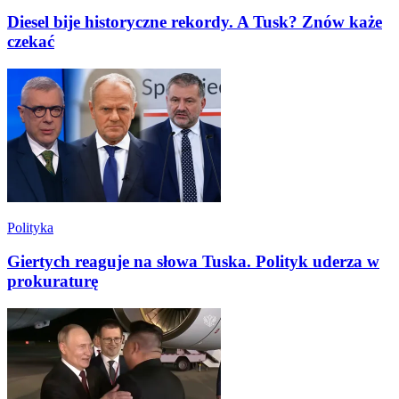
Diesel bije historyczne rekordy. A Tusk? Znów każe
czekać
Polityka
Giertych reaguje na słowa Tuska. Polityk uderza w
prokuraturę