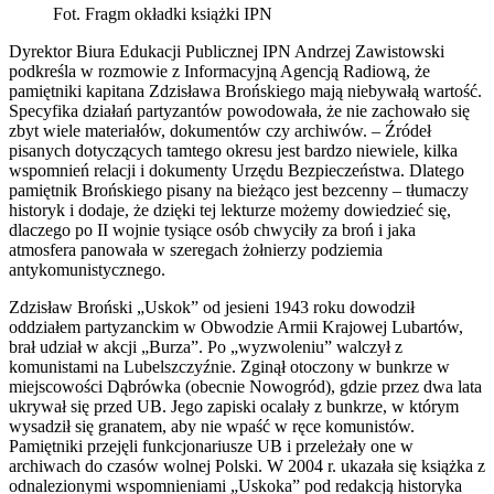
Fot. Fragm okładki książki IPN
Dyrektor Biura Edukacji Publicznej IPN Andrzej Zawistowski
podkreśla w rozmowie z Informacyjną Agencją Radiową, że
pamiętniki kapitana Zdzisława Brońskiego mają niebywałą wartość.
Specyfika działań partyzantów powodowała, że nie zachowało się
zbyt wiele materiałów, dokumentów czy archiwów. – Źródeł
pisanych dotyczących tamtego okresu jest bardzo niewiele, kilka
wspomnień relacji i dokumenty Urzędu Bezpieczeństwa. Dlatego
pamiętnik Brońskiego pisany na bieżąco jest bezcenny – tłumaczy
historyk i dodaje, że dzięki tej lekturze możemy dowiedzieć się,
dlaczego po II wojnie tysiące osób chwyciły za broń i jaka
atmosfera panowała w szeregach żołnierzy podziemia
antykomunistycznego.
Zdzisław Broński „Uskok” od jesieni 1943 roku dowodził
oddziałem partyzanckim w Obwodzie Armii Krajowej Lubartów,
brał udział w akcji „Burza”. Po „wyzwoleniu” walczył z
komunistami na Lubelszczyźnie. Zginął otoczony w bunkrze w
miejscowości Dąbrówka (obecnie Nowogród), gdzie przez dwa lata
ukrywał się przed UB. Jego zapiski ocalały z bunkrze, w którym
wysadził się granatem, aby nie wpaść w ręce komunistów.
Pamiętniki przejęli funkcjonariusze UB i przeleżały one w
archiwach do czasów wolnej Polski. W 2004 r. ukazała się książka z
odnalezionymi wspomnieniami „Uskoka” pod redakcją historyka