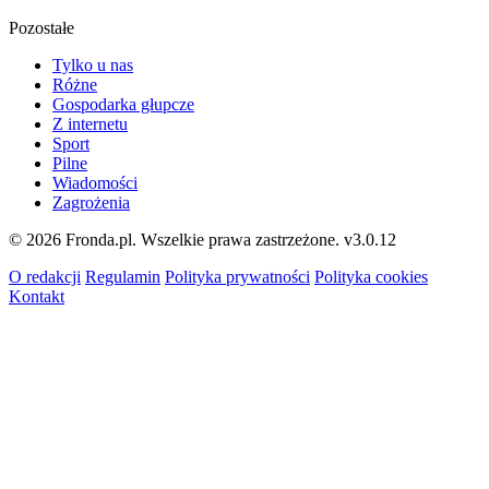
Pozostałe
Tylko u nas
Różne
Gospodarka głupcze
Z internetu
Sport
Pilne
Wiadomości
Zagrożenia
© 2026 Fronda.pl. Wszelkie prawa zastrzeżone.
v3.0.12
O redakcji
Regulamin
Polityka prywatności
Polityka cookies
Kontakt