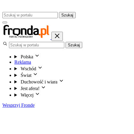
Szukaj
Szukaj
Polska
Reklama
Wschód
Świat
Duchowość i wiara
Jest afera!
Więcej
Wesprzyj Frondę