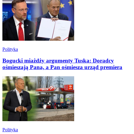
Polityka
Bogucki miażdży argumenty Tuska: Doradcy
ośmieszają Pana, a Pan ośmiesza urząd premiera
Polityka