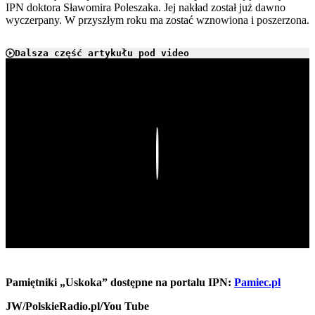
IPN doktora Sławomira Poleszaka. Jej nakład został już dawno
wyczerpany. W przyszłym roku ma zostać wznowiona i poszerzona.
Dalsza część artykułu pod video
Play
Pamiętniki „Uskoka” dostępne na portalu IPN:
Pamiec.pl
JW/PolskieRadio.pl/You Tube