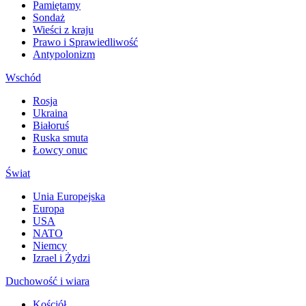
Pamiętamy
Sondaż
Wieści z kraju
Prawo i Sprawiedliwość
Antypolonizm
Wschód
Rosja
Ukraina
Białoruś
Ruska smuta
Łowcy onuc
Świat
Unia Europejska
Europa
USA
NATO
Niemcy
Izrael i Żydzi
Duchowość i wiara
Kościół