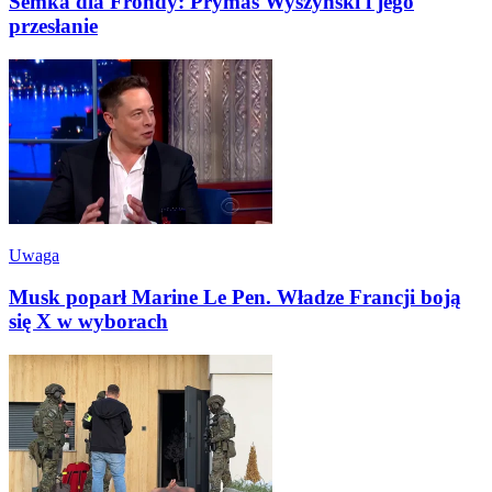
Semka dla Frondy: Prymas Wyszyński i jego
przesłanie
Uwaga
Musk poparł Marine Le Pen. Władze Francji boją
się X w wyborach