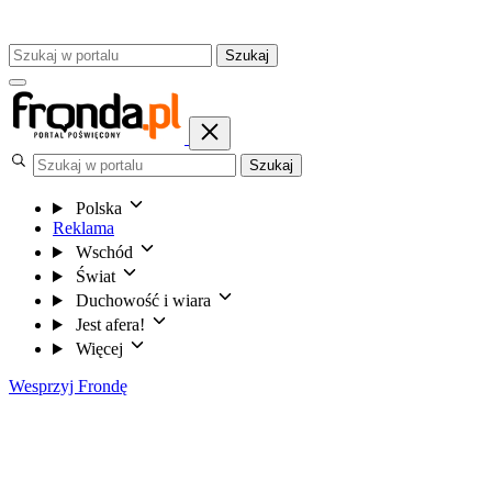
Szukaj
Szukaj
Polska
Reklama
Wschód
Świat
Duchowość i wiara
Jest afera!
Więcej
Wesprzyj Frondę