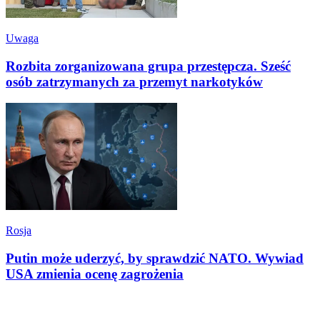
Uwaga
Rozbita zorganizowana grupa przestępcza. Sześć
osób zatrzymanych za przemyt narkotyków
Rosja
Putin może uderzyć, by sprawdzić NATO. Wywiad
USA zmienia ocenę zagrożenia