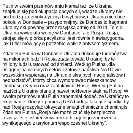
Putin w swoim przemówieniu kłamał też, że Ukraina
znajduje się pod okupacją obcych sił, władze Ukrainy nie
pochodzą z demokratycznych wyborów, i Ukraina nie chce
pokoju w Donbasie – przypomnijmy, że Donbas to fragment
Ukrainy okupowany przez rosyjską armię od 2014. To nie
Ukraina wywołała wojnę w Donbasie, ale Rosja. Rosja,
strojąc się w piórka pacyfizmu, jest równie niewiarygodna,
jak Hitler mówiący o potrzebie walki z antysemityzmem.
Zdaniem Putina w Donbasie Ukraina dokonuje ludobójstwa
na milionach ludzi i Rosja zaatakowała Ukrainę, by te
miliony ludzi uratować od śmierci. Według Putina „dla
osiągnięcia własnych celów czołowe państwa NATO we
wszystkim wspierają na Ukrainie skrajnych nacjonalistów i
neonazistów”, którzy chcą wymordować mieszkańców
Donbasu i Krymu oraz zaatakować Rosję. Według Putina
naziści z Ukrainy planują nawet nuklearny atak na Rosję. W
swoim przemówieniu Putin zapomniał dodać, że Ukraińcy to
Reptilianie, którzy z pomocą USA budują latające spodki, by
nad Rosją rozpylać toksyczne smugi chemiczne chemitrails.
Zdaniem Putina „Rosja nie może czuć się bezpieczna,
rozwijać się, istnieć w warunkach ciągłego zagrożenia
wynikającego z terytorium współczesnej Ukrainy”.