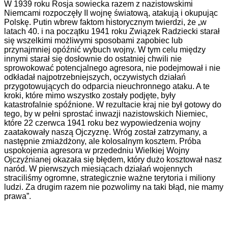
W 1939 roku Rosja sowiecka razem z nazistowskimi
Niemcami rozpoczęły II wojnę światową, atakują i okupując
Polskę. Putin wbrew faktom historycznym twierdzi, że „w
latach 40. i na początku 1941 roku Związek Radziecki starał
się wszelkimi możliwymi sposobami zapobiec lub
przynajmniej opóźnić wybuch wojny. W tym celu między
innymi starał się dosłownie do ostatniej chwili nie
sprowokować potencjalnego agresora, nie podejmował i nie
odkładał najpotrzebniejszych, oczywistych działań
przygotowujących do odparcia nieuchronnego ataku. A te
kroki, które mimo wszystko zostały podjęte, były
katastrofalnie spóźnione. W rezultacie kraj nie był gotowy do
tego, by w pełni sprostać inwazji nazistowskich Niemiec,
które 22 czerwca 1941 roku bez wypowiedzenia wojny
zaatakowały naszą Ojczyznę. Wróg został zatrzymany, a
następnie zmiażdżony, ale kolosalnym kosztem. Próba
uspokojenia agresora w przededniu Wielkiej Wojny
Ojczyźnianej okazała się błędem, który dużo kosztował nasz
naród. W pierwszych miesiącach działań wojennych
straciliśmy ogromne, strategicznie ważne terytoria i miliony
ludzi. Za drugim razem nie pozwolimy na taki błąd, nie mamy
prawa”.