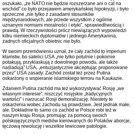
oszukało, „że NATO nie będzie rozszerzane ani o cal na
wschód” co było przejawem amerykańskiej hipokryzji, i było
sprzeczne „nie tylko z zasadami stosunków
międzynarodowych, ale przede wszystkim z ogólnie
uznanymi normami moralności i etyki”, sprawiedliwością i
prawdą. W rzeczywistości prócz niewiążących wypowiedzi
kilku niemieckich dyplomatów i jednego Amerykanina,
żadnych oficjalnych obietnic nie było.
W swoim przemówieniu uznał, że cały zachód to imperium
kłamstw, bo satelici USA „nie tylko potulnie i pokornie
potakują, przyklaskują z dowolnego powodu, ale także
naśladują” USA, „entuzjastycznie akceptując proponowane
przez” USA zasady. Zachód został też przez Putina
oskarżony o wspieranie islamskiego terroru na Kaukazie.
Zdaniem Putina zachód ma też wykorzystywać Rosję „we
własnym interesie”, niszczyć rosyjskie „tradycyjnych
wartości” i narzucać Rosji demoralizację. Niestety te
oskarżenia wobec zachodu są prawdziwe. Jest jednak małe,
ale. Dokładnie to samo co zachód w Polsce robi też w
naszym kraju Rosja, promując za pomocą swoich
polskojęzycznych mediów kierowanych do Polaków aborcje,
tęczową rewolucję i wszelkie lewicowe patologie.