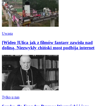
Uwaga
[Wideo ]Ulica jak z filmów fantasy zawisła nad
doliną. Niezwykły chiński most podbija internet
Tylko u nas