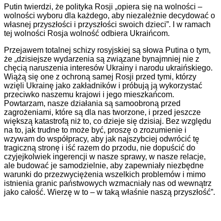
Putin twierdzi, że polityka Rosji „opiera się na wolności –
wolności wyboru dla każdego, aby niezależnie decydować o
własnej przyszłości i przyszłości swoich dzieci”. I w ramach
tej wolności Rosja wolność odbiera Ukraińcom.
Przejawem totalnej schizy rosyjskiej są słowa Putina o tym,
że „dzisiejsze wydarzenia są związane bynajmniej nie z
chęcią naruszenia interesów Ukrainy i narodu ukraińskiego.
Wiążą się one z ochroną samej Rosji przed tymi, którzy
wzięli Ukrainę jako zakładników i próbują ją wykorzystać
przeciwko naszemu krajowi i jego mieszkańcom.
Powtarzam, nasze działania są samoobroną przed
zagrożeniami, które są dla nas tworzone, i przed jeszcze
większą katastrofą niż to, co dzieje się dzisiaj. Bez względu
na to, jak trudne to może być, proszę o zrozumienie i
wzywam do współpracy, aby jak najszybciej odwrócić tę
tragiczną stronę i iść razem do przodu, nie dopuścić do
czyjejkolwiek ingerencji w nasze sprawy, w nasze relacje,
ale budować je samodzielnie, aby zapewniały niezbędne
warunki do przezwyciężenia wszelkich problemów i mimo
istnienia granic państwowych wzmacniały nas od wewnątrz
jako całość. Wierzę w to – w taką właśnie naszą przyszłość”.