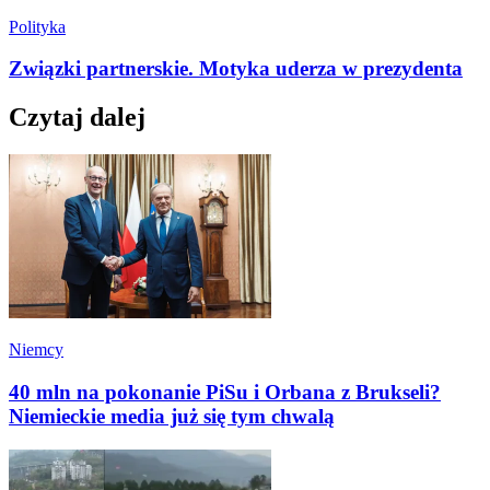
Polityka
Związki partnerskie. Motyka uderza w prezydenta
Czytaj dalej
Niemcy
40 mln na pokonanie PiSu i Orbana z Brukseli?
Niemieckie media już się tym chwalą