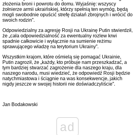
złożenia broni i powrotu do domu. Wyjaśnię: wszyscy
żołnierze armii ukraińskiej, którzy spełnią ten wymóg, będą
mogli swobodnie opuścić strefę działań zbrojnych i wrócić do
swoich rodzin”.
Odpowiedzialny za agresję Rosji na Ukrainę Putin stwierdził,
że „cała odpowiedzialność za ewentualny rozlew krwi
spadnie całkowicie i wyłącznie na sumienie reżimu
sprawującego władzę na terytorium Ukrainy”.
Wszystkim krajom, które ośmielą się pomagać Ukrainie,
Putin zagroził, że „każdy, kto próbuje nam przeszkadzać, a
tym bardziej stwarzać zagrożenie dla naszego kraju, dla
naszego narodu, musi wiedzieć, że odpowiedź Rosji będzie
natychmiastowa i ściągnie na was konsekwencje, jakich
nigdy jeszcze w swojej historii nie doświadczyliście”.
Jan Bodakowski
ad