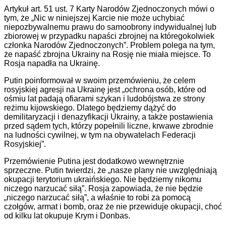
Artykuł art. 51 ust. 7 Karty Narodów Zjednoczonych mówi o
tym, że „Nic w niniejszej Karcie nie może uchybiać
niepozbywalnemu prawu do samoobrony indywidualnej lub
zbiorowej w przypadku napaści zbrojnej na któregokolwiek
członka Narodów Zjednoczonych”. Problem polega na tym,
że napaść zbrojna Ukrainy na Rosję nie miała miejsce. To
Rosja napadła na Ukrainę.
Putin poinformował w swoim przemówieniu, że celem
rosyjskiej agresji na Ukrainę jest „ochrona osób, które od
ośmiu lat padają ofiarami szykan i ludobójstwa ze strony
reżimu kijowskiego. Dlatego będziemy dążyć do
demilitaryzacji i denazyfikacji Ukrainy, a także postawienia
przed sądem tych, którzy popełnili liczne, krwawe zbrodnie
na ludności cywilnej, w tym na obywatelach Federacji
Rosyjskiej”.
Przemówienie Putina jest dodatkowo wewnętrznie
sprzeczne. Putin twierdzi, że „nasze plany nie uwzględniają
okupacji terytorium ukraińskiego. Nie będziemy nikomu
niczego narzucać siłą”. Rosja zapowiada, że nie będzie
„niczego narzucać siłą”, a właśnie to robi za pomocą
czołgów, armat i bomb, oraz że nie przewiduje okupacji, choć
od kilku lat okupuje Krym i Donbas.