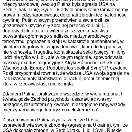
międzynarodowej według Putina była agresja USA na
Serbie, Irak, Libię, Syrię – kiedy to amerykanie łamiąc normy
prawa międzynarodowego, dokonali zbrodni też na ludności
cywilnej. Putin w swym przemówieniu stwierdził, że
„bezprawne użycie siły zbrojnej przeciwko Libii [...]
doprowadziło do całkowitego zniszczenia państwa,
powstania ogromnego siedliska międzynarodowego
terroryzmu, pogrążenia kraju w katastrofie humanitarnej, w
otchłani długotrwałej wojny domowej, która do tej pory się
nie skończyła. Tragedia, która skazała setki tysięcy, miliony
ludzi nie tylko w Libii, ale w całym regionie, spowodowała
masowy exodus migracyjny z Afryki Północnej i Bliskiego
Wschodu do Europy. Podobny los spotkał Syrię”. Prezydent
Rosji przypomniał również, że władze USA swoją agresję na
Irak uzasadniały kłamstwami o irackiej broni chemicznej –
która w rzeczywistości nie istniała.
Zdaniem Putina „praktycznie wszędzie, w wielu regionach
świata, gdzie Zachód przychodzi ustanawiać własny
porządek, rezultatem są krwawe, niezagojone rany, wrzody
międzynarodowego terroryzmu i ekstremizmu”.
Z przemówienia Putina wynika więc, że Rosja
usprawiedliwia swoją zbrodnię (agresję na Ukrainę), tym, że
USA dokonało zbrodni w Serbii, Iraku, Libii i Syrii. Ruskie