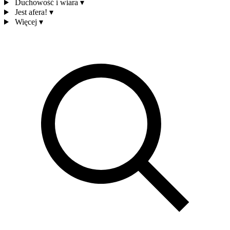
Duchowość i wiara
▾
Jest afera!
▾
Więcej
▾