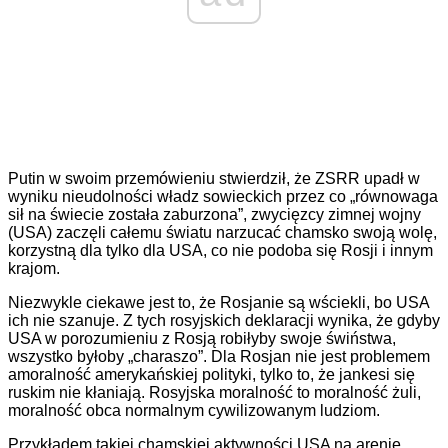
Putin w swoim przemówieniu stwierdził, że ZSRR upadł w
wyniku nieudolności władz sowieckich przez co „równowaga
sił na świecie została zaburzona”, zwycięzcy zimnej wojny
(USA) zaczęli całemu światu narzucać chamsko swoją wolę,
korzystną dla tylko dla USA, co nie podoba się Rosji i innym
krajom.
Niezwykle ciekawe jest to, że Rosjanie są wściekli, bo USA
ich nie szanuje. Z tych rosyjskich deklaracji wynika, że gdyby
USA w porozumieniu z Rosją robiłyby swoje świństwa,
wszystko byłoby „charaszo”. Dla Rosjan nie jest problemem
amoralność amerykańskiej polityki, tylko to, że jankesi się
ruskim nie kłaniają. Rosyjska moralność to moralność żuli,
moralność obca normalnym cywilizowanym ludziom.
Przykładem takiej chamskiej aktywności USA na arenie