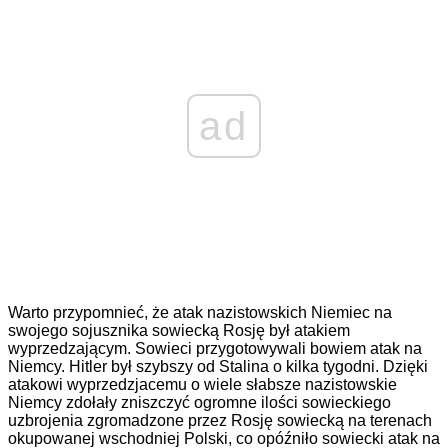
ad
Warto przypomnieć, że atak nazistowskich Niemiec na
swojego sojusznika sowiecką Rosję był atakiem
wyprzedzającym. Sowieci przygotowywali bowiem atak na
Niemcy. Hitler był szybszy od Stalina o kilka tygodni. Dzięki
atakowi wyprzedzjacemu o wiele słabsze nazistowskie
Niemcy zdołały zniszczyć ogromne ilości sowieckiego
uzbrojenia zgromadzone przez Rosję sowiecką na terenach
okupowanej wschodniej Polski, co opóźniło sowiecki atak na