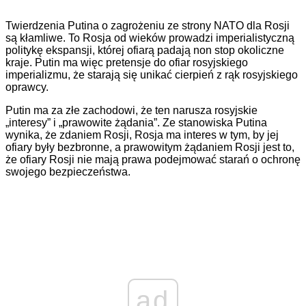
Twierdzenia Putina o zagrożeniu ze strony NATO dla Rosji
są kłamliwe. To Rosja od wieków prowadzi imperialistyczną
politykę ekspansji, której ofiarą padają non stop okoliczne
kraje. Putin ma więc pretensje do ofiar rosyjskiego
imperializmu, że starają się unikać cierpień z rąk rosyjskiego
oprawcy.
Putin ma za złe zachodowi, że ten narusza rosyjskie
„interesy” i „prawowite żądania”. Ze stanowiska Putina
wynika, że zdaniem Rosji, Rosja ma interes w tym, by jej
ofiary były bezbronne, a prawowitym żądaniem Rosji jest to,
że ofiary Rosji nie mają prawa podejmować starań o ochronę
swojego bezpieczeństwa.
ad