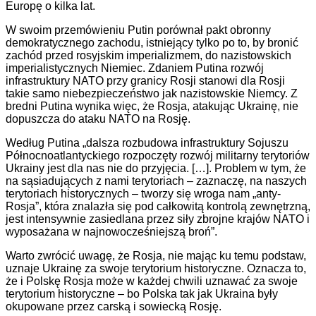
Europę o kilka lat.
W swoim przemówieniu Putin porównał pakt obronny
demokratycznego zachodu, istniejący tylko po to, by bronić
zachód przed rosyjskim imperializmem, do nazistowskich
imperialistycznych Niemiec. Zdaniem Putina rozwój
infrastruktury NATO przy granicy Rosji stanowi dla Rosji
takie samo niebezpieczeństwo jak nazistowskie Niemcy. Z
bredni Putina wynika więc, że Rosja, atakując Ukrainę, nie
dopuszcza do ataku NATO na Rosję.
Według Putina „dalsza rozbudowa infrastruktury Sojuszu
Północnoatlantyckiego rozpoczęty rozwój militarny terytoriów
Ukrainy jest dla nas nie do przyjęcia. […]. Problem w tym, że
na sąsiadujących z nami terytoriach – zaznaczę, na naszych
terytoriach historycznych – tworzy się wroga nam „anty-
Rosja”, która znalazła się pod całkowitą kontrolą zewnętrzną,
jest intensywnie zasiedlana przez siły zbrojne krajów NATO i
wyposażana w najnowocześniejszą broń”.
Warto zwrócić uwagę, że Rosja, nie mając ku temu podstaw,
uznaje Ukrainę za swoje terytorium historyczne. Oznacza to,
że i Polskę Rosja może w każdej chwili uznawać za swoje
terytorium historyczne – bo Polska tak jak Ukraina były
okupowane przez carską i sowiecką Rosję.