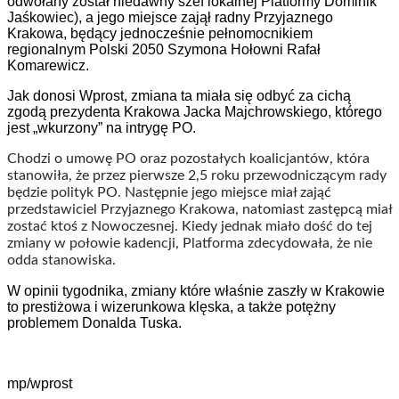
odwołany został niedawny szef lokalnej Platformy Dominik
Jaśkowiec), a jego miejsce zajął radny Przyjaznego
Krakowa, będący jednocześnie pełnomocnikiem
regionalnym Polski 2050 Szymona Hołowni Rafał
Komarewicz.
Jak donosi Wprost, zmiana ta miała się odbyć za cichą
zgodą prezydenta Krakowa Jacka Majchrowskiego, którego
jest „wkurzony” na intrygę PO.
Chodzi o umowę PO oraz pozostałych koalicjantów, która
stanowiła, że przez pierwsze
2,5 roku przewodniczącym rady
będzie polityk PO.
Następnie jego miejsce miał zająć
przedstawiciel Przyjaznego Krakowa,
natomiast zastępcą miał
zostać
ktoś z Nowoczesnej. Kiedy jednak miało dość do tej
zmiany w połowie kadencji, Platforma zdecydowała, że nie
odda stanowiska.
W opinii tygodnika, zmiany które właśnie zaszły w Krakowie
to prestiżowa i wizerunkowa klęska, a także potężny
problemem Donalda Tuska.
mp/wprost