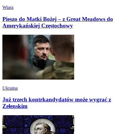
Wiara
Pieszo do Matki Bożej – z Great Meadows do
Amerykańskiej Częstochowy
Ukraina
Już trzech kontrkandydatów może wygrać z
Zełenskim