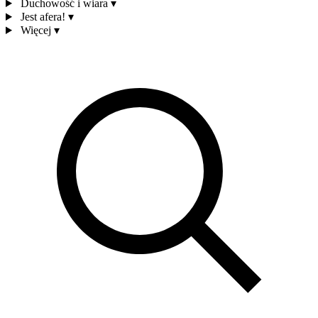
Duchowość i wiara
▾
Jest afera!
▾
Więcej
▾