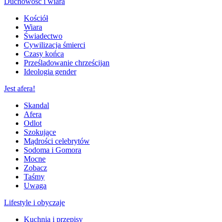
Duchowość i wiara
Kościół
Wiara
Świadectwo
Cywilizacja śmierci
Czasy końca
Prześladowanie chrześcijan
Ideologia gender
Jest afera!
Skandal
Afera
Odlot
Szokujące
Mądrości celebrytów
Sodoma i Gomora
Mocne
Zobacz
Taśmy
Uwaga
Lifestyle i obyczaje
Kuchnia i przepisy