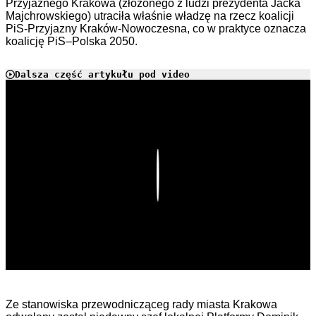
Przyjaznego Krakowa (złożonego z ludzi prezydenta Jacka
Majchrowskiego) utraciła właśnie władzę na rzecz koalicji
PiS-Przyjazny Kraków-Nowoczesna, co w praktyce oznacza
koalicję PiS–Polska 2050.
Dalsza część artykułu pod video
Play
Ze stanowiska przewodnicząceg rady miasta Krakowa