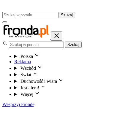
Szukaj
Szukaj
Polska
Reklama
Wschód
Świat
Duchowość i wiara
Jest afera!
Więcej
Wesprzyj Frondę