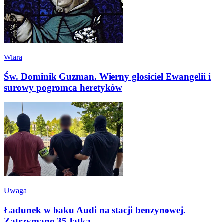
Wiara
Św. Dominik Guzman. Wierny głosiciel Ewangelii i
surowy pogromca heretyków
Uwaga
Ładunek w baku Audi na stacji benzynowej.
Zatrzymano 35-latka