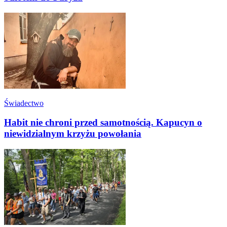
Świadectwo
Habit nie chroni przed samotnością. Kapucyn o
niewidzialnym krzyżu powołania