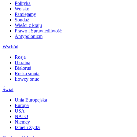
Polityka
Wojsko
Pamiętamy
Sondaż
Wieści z kraju
Prawo i Sprawiedliwość
Antypolonizm
Wschód
Rosja
Ukraina
Białoruś
Ruska smuta
Łowcy onuc
Świat
Unia Europejska
Europa
USA
NATO
Niemcy
Izrael i Żydzi