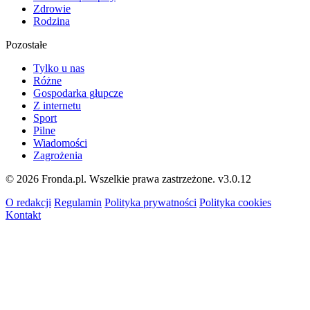
Zdrowie
Rodzina
Pozostałe
Tylko u nas
Różne
Gospodarka głupcze
Z internetu
Sport
Pilne
Wiadomości
Zagrożenia
© 2026 Fronda.pl. Wszelkie prawa zastrzeżone.
v3.0.12
O redakcji
Regulamin
Polityka prywatności
Polityka cookies
Kontakt