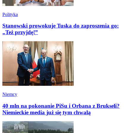
Polityka
Stanowski prowokuje Tuska do zaproszenia go:
„Też przyjdę!”
Niemcy
40 mln na pokonanie PiSu i Orbana z Brukseli?
Niemieckie media już się tym chwalą