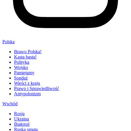
Polska
Brawo Polska!
Kasta basta!
Polityka
Wojsko
Pamiętamy
Sondaż
Wieści z kraju
Prawo i Sprawiedliwość
Antypolonizm
Wschód
Rosja
Ukraina
Białoruś
Ruska smuta