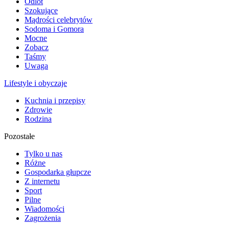
Odlot
Szokujące
Mądrości celebrytów
Sodoma i Gomora
Mocne
Zobacz
Taśmy
Uwaga
Lifestyle i obyczaje
Kuchnia i przepisy
Zdrowie
Rodzina
Pozostałe
Tylko u nas
Różne
Gospodarka głupcze
Z internetu
Sport
Pilne
Wiadomości
Zagrożenia