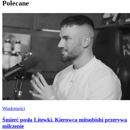
Polecane
Wiadomości
Śmierć posła Litewki. Kierowca mitsubishi przerywa
milczenie