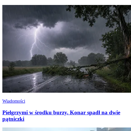
Wiadomości
Pielgrzymi w środku burzy. Konar spadł na dwie
pątniczki