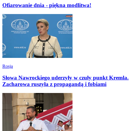
Ofiarowanie dnia - piękna modlitwa!
Rosja
Słowa Nawrockiego uderzyły w czuły punkt Kremla.
Zacharowa ruszyła z propagandą i fobiami