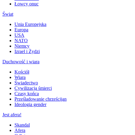
Łowcy onuc
Świat
Unia Europejska
Europa
USA
NATO
Niemcy
Izrael i Żydzi
Duchowość i wiara
Kościół
Wiara
Świadectwo
Cywilizacja śmierci
Czasy końca
Prześladowanie chrześcijan
Ideologia gender
Jest afera!
Skandal
Afera