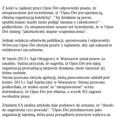
Z kolei w żądanej przez Opus Dei odpowiedzi pisano, że
nieuprawnione jest twierdzenie, iż "Opus Dei jest tajemniczą,
elitarną organizacją katolicką". "Jej działania są jawne,
upubliczniane; każdy może podjąć starania o członkostwo" -
podkreślono. Za nieuprawnione uznano też twierdzenie, że w Opus
Dei istnieją "jakiekolwiek stopnie wtajemniczenia".
Jednak redakcja odmówiła publikacji, sprostowania i odpowiedzi.
Wówczas Opus Dei złożyła pozew z żądaniem, aby sąd nakazał to
redaktorowi naczelnemu.
W lutym 2013 r. Sąd Okręgowy w Warszawie uznał pozew za
zasadny. Sędzia przyznał, że sugestia, iż Opus Dei jest tajną
organizacją prowadzącą niejawne działania, może naruszać jej
dobra osobiste.
Strona pozwana złożyła apelację, którą prawomocnie oddalił pod
koniec 2013 r. Sąd Apelacyjny w Warszawie. Strona pozwana
podkreślała, że trudno uznać za "nieuprawnione" oceny
dziennikarzy, że Opus Dei jest elitarna, a wyrok SO zagraża
swobodzie prasy.
Zdaniem SA analiza artykułu daje podstawy do uznania, że "doszło
do zagrożenia czci powoda". "Opus Dei przedstawiono jako
organizację tajemną, która poza porządkiem prawnym wpływa na