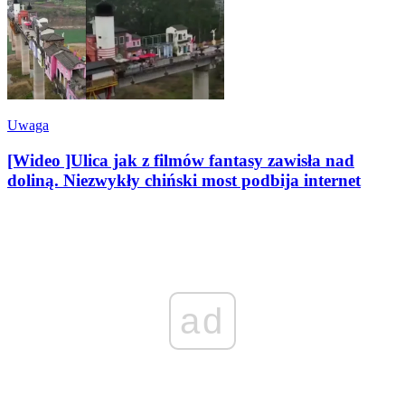
Uwaga
[Wideo ]Ulica jak z filmów fantasy zawisła nad
doliną. Niezwykły chiński most podbija internet
ad