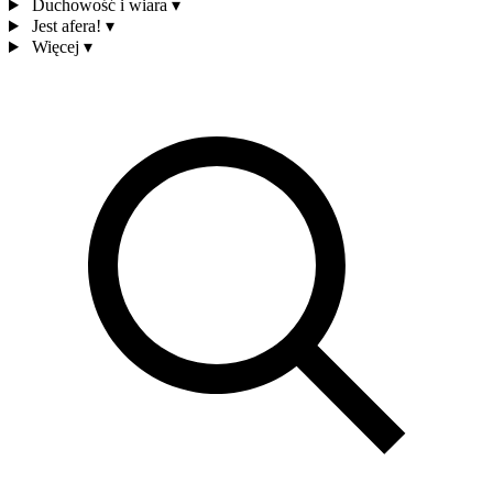
Duchowość i wiara
▾
Jest afera!
▾
Więcej
▾