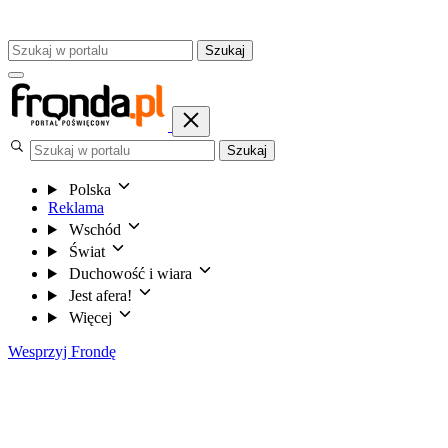
Szukaj
Szukaj
Polska
Reklama
Wschód
Świat
Duchowość i wiara
Jest afera!
Więcej
Wesprzyj Frondę