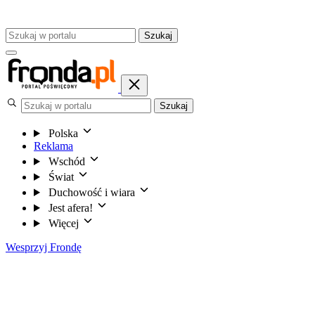
Szukaj
Szukaj
Polska
Reklama
Wschód
Świat
Duchowość i wiara
Jest afera!
Więcej
Wesprzyj Frondę