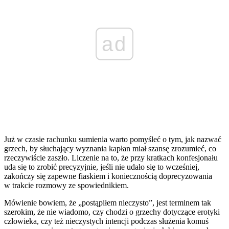
ad
Już w czasie rachunku sumienia warto pomyśleć o tym, jak nazwać
grzech, by słuchający wyznania kapłan miał szansę zrozumieć, co
rzeczywiście zaszło. Liczenie na to, że przy kratkach konfesjonału
uda się to zrobić precyzyjnie, jeśli nie udało się to wcześniej,
zakończy się zapewne fiaskiem i koniecznością doprecyzowania
w trakcie rozmowy ze spowiednikiem.
Mówienie bowiem, że „postąpiłem nieczysto”, jest terminem tak
szerokim, że nie wiadomo, czy chodzi o grzechy dotyczące erotyki
człowieka, czy też nieczystych intencji podczas służenia komuś