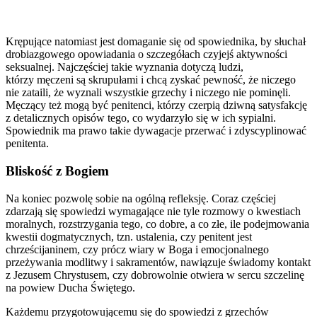
Krępujące natomiast jest domaganie się od spowiednika, by słuchał
drobiazgowego opowiadania o szczegółach czyjejś aktywności
seksualnej. Najczęściej takie wyznania dotyczą ludzi,
którzy męczeni są skrupułami i chcą zyskać pewność, że niczego
nie zataili, że wyznali wszystkie grzechy i niczego nie pominęli.
Męczący też mogą być penitenci, którzy czerpią dziwną satysfakcję
z detalicznych opisów tego, co wydarzyło się w ich sypialni.
Spowiednik ma prawo takie dywagacje przerwać i zdyscyplinować
penitenta.
Bliskość z Bogiem
Na koniec pozwolę sobie na ogólną refleksję. Coraz częściej
zdarzają się spowiedzi wymagające nie tyle rozmowy o kwestiach
moralnych, rozstrzygania tego, co dobre, a co złe, ile podejmowania
kwestii dogmatycznych, tzn. ustalenia, czy penitent jest
chrześcijaninem, czy prócz wiary w Boga i emocjonalnego
przeżywania modlitwy i sakramentów, nawiązuje świadomy kontakt
z Jezusem Chrystusem, czy dobrowolnie otwiera w sercu szczelinę
na powiew Ducha Świętego.
Każdemu przygotowującemu się do spowiedzi z grzechów