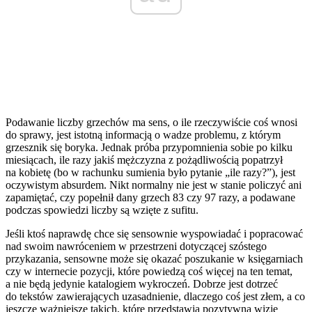
Podawanie liczby grzechów ma sens, o ile rzeczywiście coś wnosi
do sprawy, jest istotną informacją o wadze problemu, z którym
grzesznik się boryka. Jednak próba przypomnienia sobie po kilku
miesiącach, ile razy jakiś mężczyzna z pożądliwością popatrzył
na kobietę (bo w rachunku sumienia było pytanie „ile razy?”), jest
oczywistym absurdem. Nikt normalny nie jest w stanie policzyć ani
zapamiętać, czy popełnił dany grzech 83 czy 97 razy, a podawane
podczas spowiedzi liczby są wzięte z sufitu.
Jeśli ktoś naprawdę chce się sensownie wyspowiadać i popracować
nad swoim nawróceniem w przestrzeni dotyczącej szóstego
przykazania, sensowne może się okazać poszukanie w księgarniach
czy w internecie pozycji, które powiedzą coś więcej na ten temat,
a nie będą jedynie katalogiem wykroczeń. Dobrze jest dotrzeć
do tekstów zawierających uzasadnienie, dlaczego coś jest złem, a co
jeszcze ważniejsze takich, które przedstawią pozytywną wizję