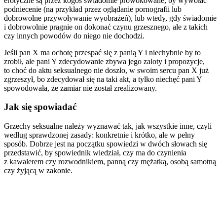
erotyczne są przez kogoś świadomie prowokowane, by wywołać
podniecenie (na przykład przez oglądanie pornografii lub
dobrowolne przywoływanie wyobrażeń), lub wtedy, gdy świadomie
i dobrowolnie pragnie on dokonać czynu grzesznego, ale z takich
czy innych powodów do niego nie dochodzi.
Jeśli pan X ma ochotę przespać się z panią Y i niechybnie by to
zrobił, ale pani Y zdecydowanie zbywa jego zaloty i propozycje,
to choć do aktu seksualnego nie doszło, w swoim sercu pan X już
zgrzeszył, bo zdecydował się na taki akt, a tylko niechęć pani Y
spowodowała, że zamiar nie został zrealizowany.
Jak się spowiadać
Grzechy seksualne należy wyznawać tak, jak wszystkie inne, czyli
według sprawdzonej zasady:
konkretnie i krótko, ale w pełny
sposób
. Dobrze jest na początku spowiedzi w dwóch słowach się
przedstawić, by spowiednik wiedział, czy ma do czynienia
z kawalerem czy rozwodnikiem, panną czy mężatką, osobą samotną
czy żyjącą w zakonie.