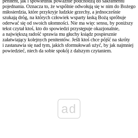
penitent, jak i spowiednik poważnie podchodzą do sakramentu
pojednania. Oznacza to, że wspólnie odwołują się w nim do Bożego
miłosierdzia, które przykryje ludzkie grzechy, a jednocześnie
szukają dróg, na których człowiek wsparty łaską Bożą spróbuje
oderwać się od swoich ułomności.
Nie ma więc sensu, by poniższy
tekst czytał ktoś, kto do spowiedzi przystępuje okazjonalnie,
a największą radość sprawia mu głuchy ksiądz pospiesznie
załatwiający kolejnych penitentów
. Jeśli ktoś chce pójść na skróty
i zastanawia się nad tym, jakich sformułowań użyć, by jak najmniej
powiedzieć, niech da sobie spokój z dalszym czytaniem.
ad