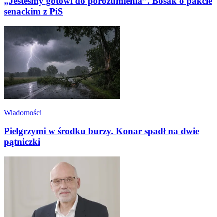
„Jesteśmy gotowi do porozumienia”. Bosak o pakcie
senackim z PiS
Wiadomości
Pielgrzymi w środku burzy. Konar spadł na dwie
pątniczki