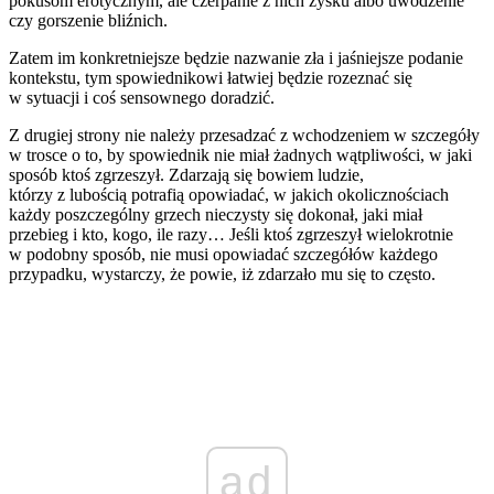
pokusom erotycznym, ale czerpanie z nich zysku albo uwodzenie
czy gorszenie bliźnich.
Zatem im konkretniejsze będzie nazwanie zła i jaśniejsze podanie
kontekstu, tym spowiednikowi łatwiej będzie rozeznać się
w sytuacji i coś sensownego doradzić.
Z drugiej strony nie należy przesadzać z wchodzeniem w szczegóły
w trosce o to, by spowiednik nie miał żadnych wątpliwości, w jaki
sposób ktoś zgrzeszył. Zdarzają się bowiem ludzie,
którzy z lubością potrafią opowiadać, w jakich okolicznościach
każdy poszczególny grzech nieczysty się dokonał, jaki miał
przebieg i kto, kogo, ile razy… Jeśli ktoś zgrzeszył wielokrotnie
w podobny sposób, nie musi opowiadać szczegółów każdego
przypadku, wystarczy, że powie, iż zdarzało mu się to często.
ad