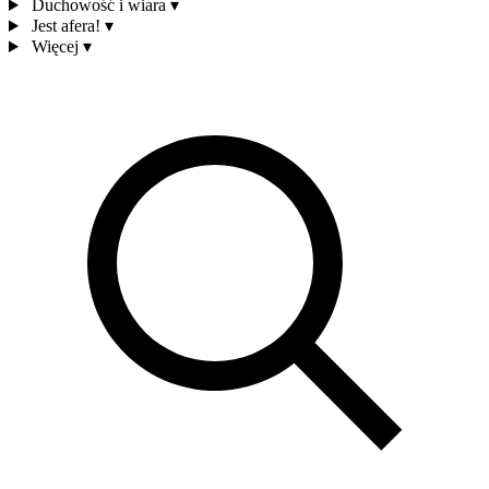
Duchowość i wiara
▾
Jest afera!
▾
Więcej
▾