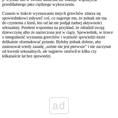
przedślubnego jako ciężkiego wykroczenia.
Czasem w trakcie wyznawania innych grzechów zdarza się
spowiednikowi usłyszeć coś, co sugeruje mu, że jednak nie ma
do czynienia z kimś, kto od lat nie podjął żadnej aktywności
seksualnej. Penitent wspomina na przykład, że zdradził swoją
dziewczynę albo że narzeczona jest w ciąży. Spowiednik, w trosce
o integralność wyznania grzechów i ważność spowiedzi może
delikatnie sformułować pytanie. Byłoby jednak dobrze, aby
zastosował wtedy zasadę „szóste nie jest pierwsze” i nie zaczynał
od kwestii seksualnych, ale najpierw omówił te kilka czy
kilkanaście lat bez spowiedzi.
ad