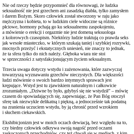
Nie od rzeczy będzie przypomnieć dla równowagi, że
ludzka
seksualność nie jest grzechem ani zasadzką diabła, tylko zamysłem
i darem Bożym
. Skoro człowiek został stworzony w raju jako
mężczyzna i kobieta, to w ludzkim ciele widoczne są różnice
płciowe, hormony pchają go ku seksualnemu zaspokojeniu,
a mówienie o erekcji i orgazmie nie jest domeną seksuologa
z kolorowych czasopism. Niektórzy ludzie traktują co prawda seks
jak wesołe miasteczko, w którym szukają taniej i szybkiej rozrywki,
mocnych przeżyć i ekstatycznych uniesień, nie znaczy to jednak,
że ta sfera tylko do nich należy. Głęboka wiara nie stoi
w sprzeczności z satysfakcjonującym życiem seksualnym.
Trzecia uwaga dotyczy wstydu i zażenowania, które zazwyczaj
towarzyszą wyznawaniu grzechów nieczystych. Dla większości
ludzi mówienie o swoich bardzo intymnych sprawach jest
krępujące. Wstyd jest tu zjawiskiem naturalnym i całkowicie
zrozumiałym. „Dziwne by było, gdybyś się nie wstydził” – mówię
czasem do spowiadających się, zapewniając, że Pan Bóg otoczył
sferę tak niezwykle delikatną i piękną, a jednocześnie tak podatną
na zranienia uczuciem wstydu, by ją chronić przed wzrokiem
i słuchem ciekawskich.
Ekshibicjonizm jest w moich oczach dewiacją, bez względu na to,
czy biedny człowiek odkrywa swoją nagość przed oczami
zaskoczonych przechodniów, czy też chwali się w mediach, z kim