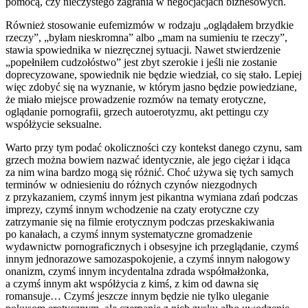
pomocą, czy nieczystego zagrania w negocjacjach biznesowych.
Również stosowanie eufemizmów w rodzaju „oglądałem brzydkie
rzeczy”, „byłam nieskromna” albo „mam na sumieniu te rzeczy”,
stawia spowiednika w niezręcznej sytuacji. Nawet stwierdzenie
„popełniłem cudzołóstwo” jest zbyt szerokie i jeśli nie zostanie
doprecyzowane, spowiednik nie będzie wiedział, co się stało. Lepiej
więc zdobyć się na wyznanie, w którym jasno będzie powiedziane,
że miało miejsce prowadzenie rozmów na tematy erotyczne,
oglądanie pornografii, grzech autoerotyzmu, akt pettingu czy
współżycie seksualne.
Warto przy tym podać okoliczności czy kontekst danego czynu, sam
grzech można bowiem nazwać identycznie, ale jego ciężar i idąca
za nim wina bardzo mogą się różnić. Choć używa się tych samych
terminów w odniesieniu do różnych czynów niezgodnych
z przykazaniem, czymś innym jest pikantna wymiana zdań podczas
imprezy, czymś innym wchodzenie na czaty erotyczne czy
zatrzymanie się na filmie erotycznym podczas przeskakiwania
po kanałach, a czymś innym systematyczne gromadzenie
wydawnictw pornograficznych i obsesyjne ich przeglądanie, czymś
innym jednorazowe samozaspokojenie, a czymś innym nałogowy
onanizm, czymś innym incydentalna zdrada współmałżonka,
a czymś innym akt współżycia z kimś, z kim od dawna się
romansuje… Czymś jeszcze innym będzie nie tylko uleganie