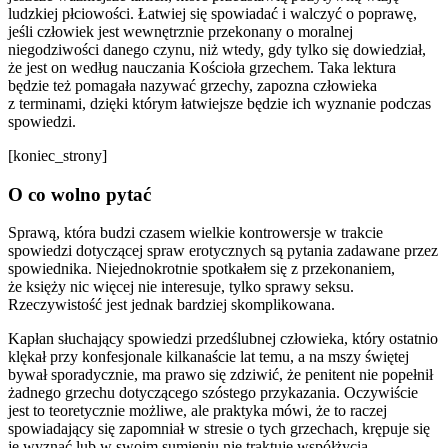
ludzkiej płciowości.
Łatwiej się spowiadać i walczyć o poprawę,
jeśli człowiek jest wewnętrznie przekonany o moralnej
niegodziwości danego czynu
, niż wtedy, gdy tylko się dowiedział,
że jest on według nauczania Kościoła grzechem. Taka lektura
będzie też pomagała nazywać grzechy, zapozna człowieka
z terminami, dzięki którym łatwiejsze będzie ich wyznanie podczas
spowiedzi.
[koniec_strony]
O co wolno pytać
Sprawą, która budzi czasem wielkie kontrowersje w trakcie
spowiedzi dotyczącej spraw erotycznych są pytania zadawane przez
spowiednika. Niejednokrotnie spotkałem się z przekonaniem,
że księży nic więcej nie interesuje, tylko sprawy seksu.
Rzeczywistość jest jednak bardziej skomplikowana.
Kapłan słuchający spowiedzi przedślubnej człowieka, który ostatnio
klękał przy konfesjonale kilkanaście lat temu, a na mszy świętej
bywał sporadycznie, ma prawo się zdziwić, że penitent nie popełnił
żadnego grzechu dotyczącego szóstego przykazania. Oczywiście
jest to teoretycznie możliwe, ale praktyka mówi, że to raczej
spowiadający się zapomniał w stresie o tych grzechach, krępuje się
je wyznać lub w swoim sumieniu nie traktuje współżycia