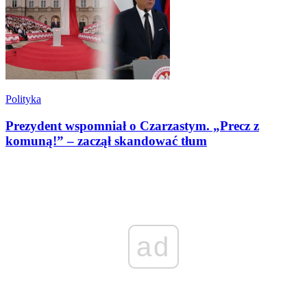
Polityka
Prezydent wspomniał o Czarzastym. „Precz z
komuną!” – zaczął skandować tłum
ad