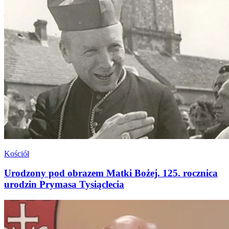
Kościół
Urodzony pod obrazem Matki Bożej. 125. rocznica
urodzin Prymasa Tysiąclecia