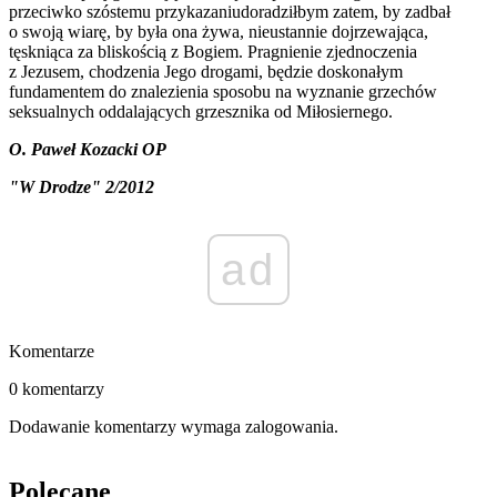
przeciwko szóstemu przykazaniu
doradziłbym zatem, by zadbał
o swoją wiarę, by była ona żywa, nieustannie dojrzewająca,
tęskniąca za bliskością z Bogiem
. Pragnienie zjednoczenia
z Jezusem, chodzenia Jego drogami, będzie doskonałym
fundamentem do znalezienia sposobu na wyznanie grzechów
seksualnych oddalających grzesznika od Miłosiernego.
O. Paweł Kozacki OP
"W Drodze" 2/2012
ad
Komentarze
0 komentarzy
Dodawanie komentarzy wymaga zalogowania.
Polecane