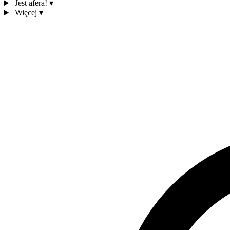
Jest afera!
▾
Więcej
▾