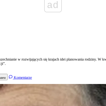
ad
echnianie w rozwijających się krajach idei planowania rodziny. W kw
ji”.
Komentarze
wano