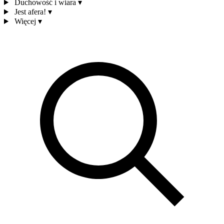
Duchowość i wiara
▾
Jest afera!
▾
Więcej
▾