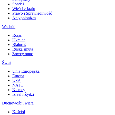
Sondaż
Wieści z kraju
Prawo i Sprawiedliwość
Antypolonizm
Wschód
Rosja
Ukraina
Białoruś
Ruska smuta
Łowcy onuc
Świat
Unia Europejska
Europa
USA
NATO
Niemcy
Izrael i Żydzi
Duchowość i wiara
Kościół