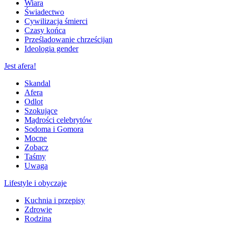
Wiara
Świadectwo
Cywilizacja śmierci
Czasy końca
Prześladowanie chrześcijan
Ideologia gender
Jest afera!
Skandal
Afera
Odlot
Szokujące
Mądrości celebrytów
Sodoma i Gomora
Mocne
Zobacz
Taśmy
Uwaga
Lifestyle i obyczaje
Kuchnia i przepisy
Zdrowie
Rodzina