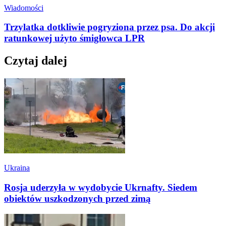
Wiadomości
Trzylatka dotkliwie pogryziona przez psa. Do akcji
ratunkowej użyto śmigłowca LPR
Czytaj dalej
Ukraina
Rosja uderzyła w wydobycie Ukrnafty. Siedem
obiektów uszkodzonych przed zimą