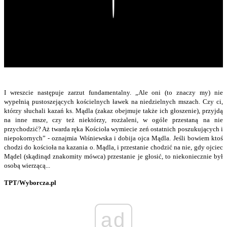
Play
I wreszcie następuje zarzut fundamentalny. „Ale oni (to znaczy my) nie
wypełnią pustoszejących kościelnych ławek na niedzielnych mszach. Czy ci,
którzy słuchali kazań ks. Mądla (zakaz obejmuje także ich głoszenie), przyjdą
na inne msze, czy też niektórzy, rozżaleni, w ogóle przestaną na nie
przychodzić? Aż twarda ręka Kościoła wymiecie zeń ostatnich poszukujących i
niepokornych” - oznajmia Wiśniewska i dobija ojca Mądla. Jeśli bowiem ktoś
chodzi do kościoła na kazania o. Mądla, i przestanie chodzić na nie, gdy ojciec
Mądel (skądinąd znakomity mówca) przestanie je głosić, to niekoniecznie był
osobą wierzącą...
TPT/Wyborcza.pl
ad