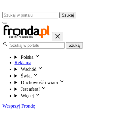
Szukaj
Szukaj
Polska
Reklama
Wschód
Świat
Duchowość i wiara
Jest afera!
Więcej
Wesprzyj Frondę