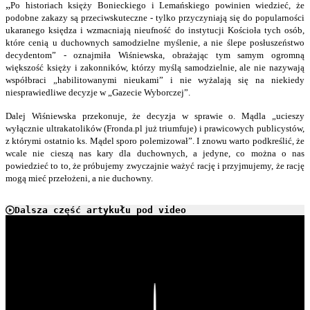
„
Po historiach księży Bonieckiego i Lemańskiego powinien wiedzieć, że
podobne zakazy są przeciwskuteczne - tylko przyczyniają się do popularności
ukaranego księdza i wzmacniają nieufność do instytucji Kościoła tych osób,
które cenią u duchownych samodzielne myślenie, a nie ślepe posłuszeństwo
decydentom” - oznajmiła Wiśniewska, obrażając tym samym ogromną
większość księży i zakonników, którzy myślą samodzielnie, ale nie nazywają
współbraci „habilitowanymi nieukami” i nie wyżalają się na niekiedy
niesprawiedliwe decyzje w „Gazecie Wyborczej”.
Dalej Wiśniewska przekonuje, że decyzja w sprawie o. Mądla „ucieszy
wyłącznie ultrakatolików (Fronda.pl już triumfuje) i prawicowych publicystów,
z którymi ostatnio ks. Mądel sporo polemizował”. I znowu warto podkreślić, że
wcale nie cieszą nas kary dla duchownych, a jedyne, co można o nas
powiedzieć to to, że próbujemy zwyczajnie ważyć rację i przyjmujemy, że rację
mogą mieć przełożeni, a nie duchowny.
Dalsza część artykułu pod video