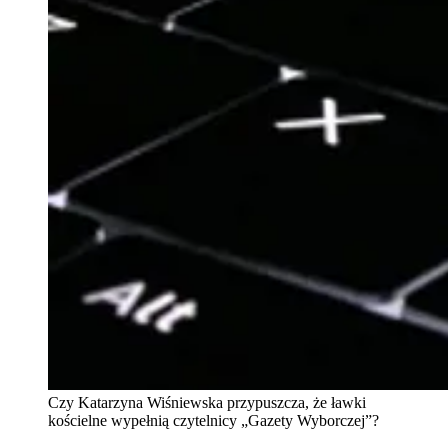
Czy Katarzyna Wiśniewska przypuszcza, że ławki
kościelne wypełnią czytelnicy „Gazety Wyborczej”?