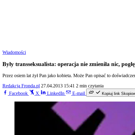
Wiadomości
Były transseksualista: operacja nie zmieniła nic, pogłę
Przez osiem lat żył Pan jako kobieta. Może Pan opisać to doświadcze
Redakcja Fronda.pl
27.04.2013 15:41
2 min czytania
Facebook
X
LinkedIn
E-mail
Kopiuj link
Skopio