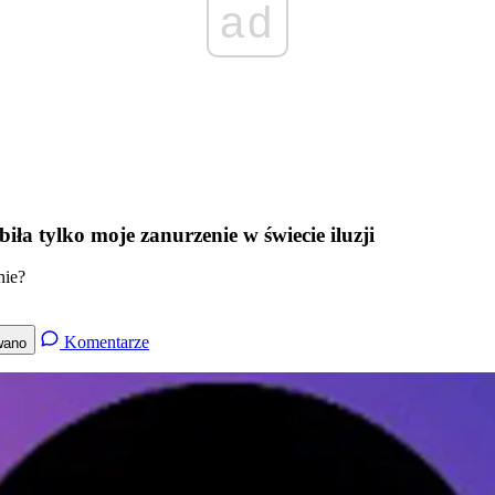
ad
biła tylko moje zanurzenie w świecie iluzji
nie?
Komentarze
wano