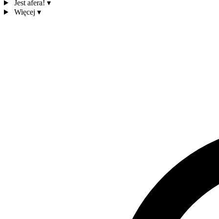
Jest afera!
▾
Więcej
▾