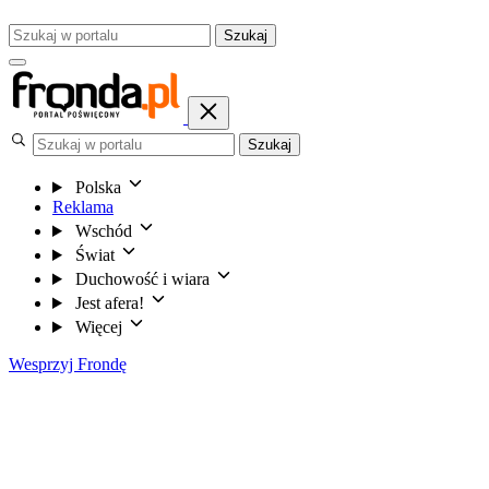
Szukaj
Szukaj
Polska
Reklama
Wschód
Świat
Duchowość i wiara
Jest afera!
Więcej
Wesprzyj Frondę