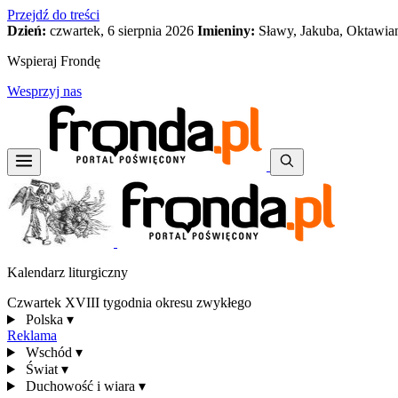
Przejdź do treści
Dzień:
czwartek, 6 sierpnia 2026
Imieniny:
Sławy, Jakuba, Oktawia
Wspieraj Frondę
Wesprzyj nas
Kalendarz liturgiczny
Czwartek XVIII tygodnia okresu zwykłego
Polska
▾
Reklama
Wschód
▾
Świat
▾
Duchowość i wiara
▾