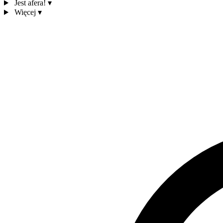
Jest afera!
▾
Więcej
▾