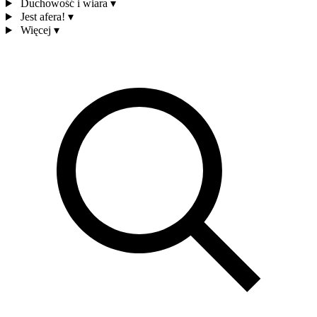
Duchowość i wiara
▾
Jest afera!
▾
Więcej
▾