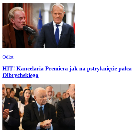
Odlot
HIT! Kancelaria Premiera jak na pstryknięcie palca
Olbrychskiego