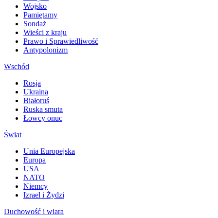
Wojsko
Pamiętamy
Sondaż
Wieści z kraju
Prawo i Sprawiedliwość
Antypolonizm
Wschód
Rosja
Ukraina
Białoruś
Ruska smuta
Łowcy onuc
Świat
Unia Europejska
Europa
USA
NATO
Niemcy
Izrael i Żydzi
Duchowość i wiara