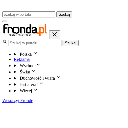
Szukaj
Szukaj
Polska
Reklama
Wschód
Świat
Duchowość i wiara
Jest afera!
Więcej
Wesprzyj Frondę