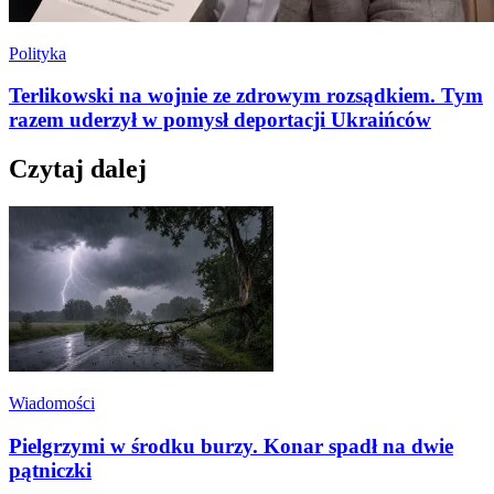
Polityka
Terlikowski na wojnie ze zdrowym rozsądkiem. Tym
razem uderzył w pomysł deportacji Ukraińców
Czytaj dalej
Wiadomości
Pielgrzymi w środku burzy. Konar spadł na dwie
pątniczki