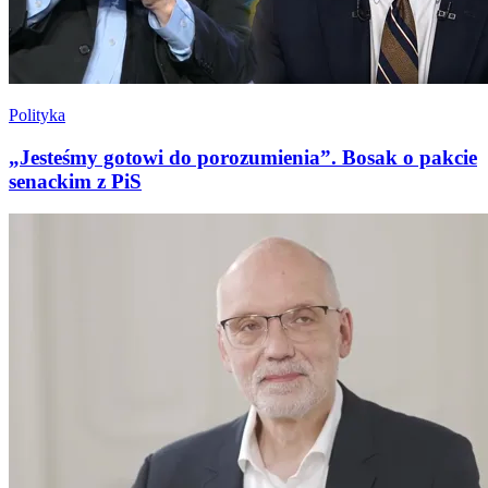
Polityka
„Jesteśmy gotowi do porozumienia”. Bosak o pakcie
senackim z PiS