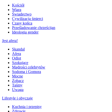
Kościół
Wiara
Świadectwo
Cywilizacja śmierci
Czasy końca
Prześladowanie chrześcijan
Ideologia gender
Jest afera!
Skandal
Afera
Odlot
Szokujące
Mądrości celebrytów
Sodoma i Gomora
Mocne
Zobacz
Taśmy
Uwaga
Lifestyle i obyczaje
Kuchnia i przepisy
Zdrowie