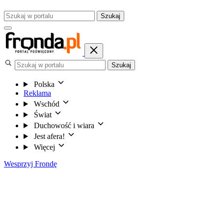
Szukaj
Szukaj
Polska
Reklama
Wschód
Świat
Duchowość i wiara
Jest afera!
Więcej
Wesprzyj Frondę