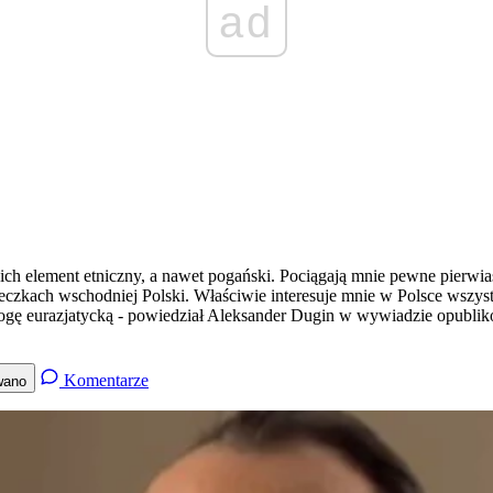
ad
ich element etniczny, a nawet pogański. Pociągają mnie pewne pierwiast
teczkach wschodniej Polski. Właściwie interesuje mnie w Polsce wszystko
rogę eurazjatycką - powiedział Aleksander Dugin w wywiadzie opubl
Komentarze
wano