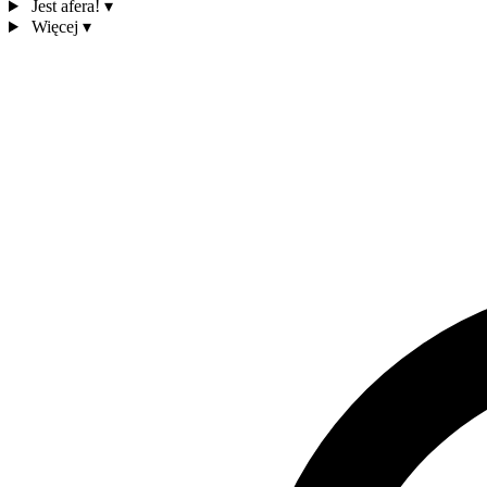
Jest afera!
▾
Więcej
▾