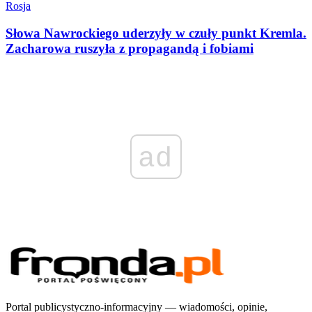
Rosja
Słowa Nawrockiego uderzyły w czuły punkt Kremla.
Zacharowa ruszyła z propagandą i fobiami
ad
Portal publicystyczno-informacyjny — wiadomości, opinie,