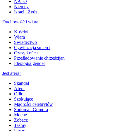
NATO
Niemcy
Izrael i Żydzi
Duchowość i wiara
Kościół
Wiara
Świadectwo
Cywilizacja śmierci
Czasy końca
Prześladowanie chrześcijan
Ideologia gender
Jest afera!
Skandal
Afera
Odlot
Szokujące
Mądrości celebrytów
Sodoma i Gomora
Mocne
Zobacz
Taśmy
Uwaga