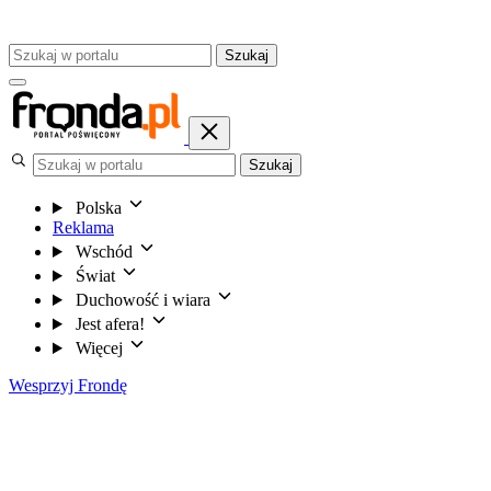
Szukaj
Szukaj
Polska
Reklama
Wschód
Świat
Duchowość i wiara
Jest afera!
Więcej
Wesprzyj Frondę