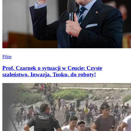
Pilne
Prof. Czarnek o sytuacji w Ceucie: Czyste
szaleństwo. Inwazja. Tusku, do roboty!