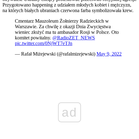
Przygotowano happening z udziałem młodych kobiet i mężczyzn,
na których białych ubraniach czerwona farba symbolizowała krew.
Cmentarz Mauzoleum Żołnierzy Radzieckich w
Warszawie. Za chwilę z okazji Dnia Zwycięstwa
wieniec złożyć ma tu ambasador Rosji w Polsce. Oto
komitet powitalny.
@RadioZET_NEWS
pic.twitter.com/0NjWT7eTJn
— Rafał Miżejewski (@rafalmizejewski)
May 9, 2022
ad