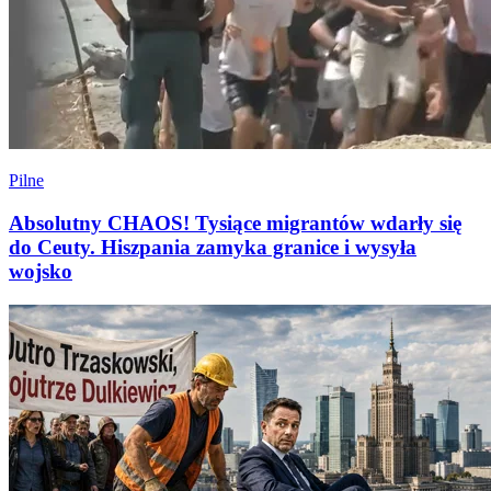
Pilne
Absolutny CHAOS! Tysiące migrantów wdarły się
do Ceuty. Hiszpania zamyka granice i wysyła
wojsko