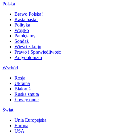
Polska
Brawo Polska!
Kasta basta!
Polityka
Wojsko
Pamiętamy
Sondaż
Wieści z kraju
Prawo i Sprawiedliwość
Antypolonizm
Wschód
Rosja
Ukraina
Białoruś
Ruska smuta
Łowcy onuc
Świat
Unia Europejska
Europa
USA