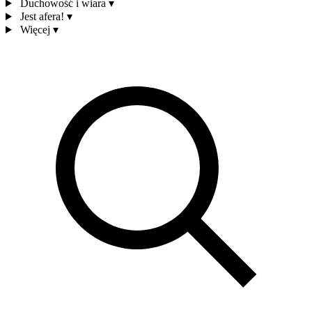
Duchowość i wiara
▾
Jest afera!
▾
Więcej
▾