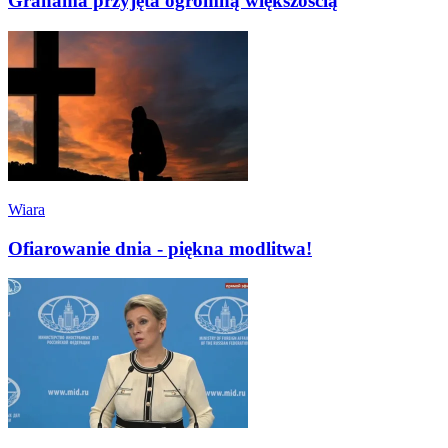
Grahama przyjęta ogromną większością
Wiara
Ofiarowanie dnia - piękna modlitwa!