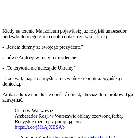
Kiedy na terenie Mauzoleum pojawił się już rosyjski ambasador,
podeszła do niego grupa osób i oblała czerwoną farbą.
- „Jestem dumny ze swojego prezydenta”
- mówił Andriejew po tym incydencie.
- „Te terytoria nie należą do Ukrainy”
- dodawał, mając na myśli samozwańcze republiki: ługańśką i
doniecką.
Ambasadorowi udało się opuścić obiekt, chociaż tłum próbował go
zatrzymać.
Ostro w Warszawie!
Ambasador Rosji w Warszawie oblany czerwoną farbą.
Rosyjskie media już pompują temat.
https://t.co/jMzAjXBSAb
— Szymon Kardaś (@szymonkardas)
May 9, 2022