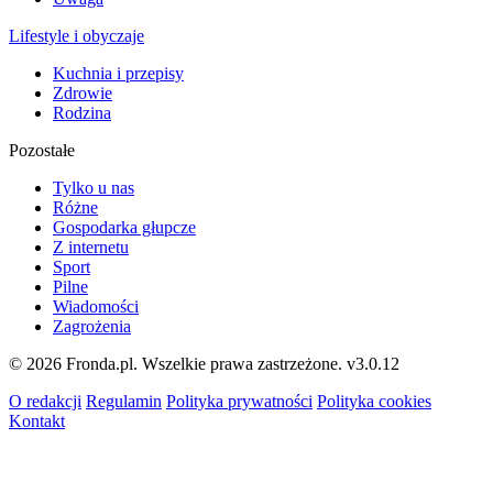
Lifestyle i obyczaje
Kuchnia i przepisy
Zdrowie
Rodzina
Pozostałe
Tylko u nas
Różne
Gospodarka głupcze
Z internetu
Sport
Pilne
Wiadomości
Zagrożenia
© 2026 Fronda.pl. Wszelkie prawa zastrzeżone.
v3.0.12
O redakcji
Regulamin
Polityka prywatności
Polityka cookies
Kontakt