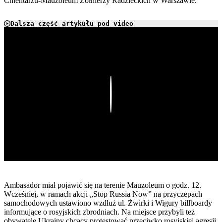
Cmentarzu-Mauzoleum Żołnierzy Radzieckich w Warszawie.
Dalsza część artykułu pod video
Play
Ambasador miał pojawić się na terenie Mauzoleum o godz. 12.
Wcześniej, w ramach akcji „Stop Russia Now” na przyczepach
samochodowych ustawiono wzdłuż ul. Żwirki i Wigury billboardy
informujące o rosyjskich zbrodniach. Na miejsce przybyli też
obywatele Ukrainy chcący protestować przeciwko rosyjskiej agresji.