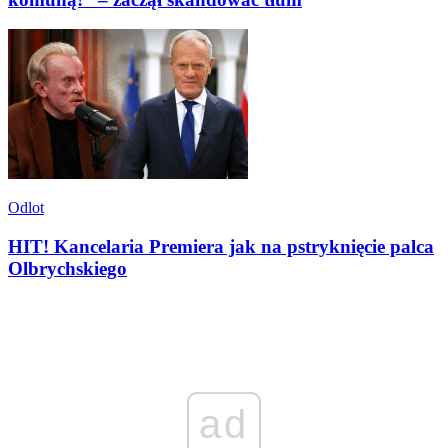
Odlot
HIT! Kancelaria Premiera jak na pstryknięcie palca
Olbrychskiego
ad