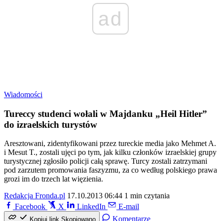
ad
Wiadomości
Tureccy studenci wołali w Majdanku „Heil Hitler”
do izraelskich turystów
Aresztowani, zidentyfikowani przez tureckie media jako Mehmet A.
i Mesut T., zostali ujęci po tym, jak kilku członków izraelskiej grupy
turystycznej zgłosiło policji całą sprawę. Turcy zostali zatrzymani
pod zarzutem promowania faszyzmu, za co według polskiego prawa
grozi im do trzech lat więzienia.
Redakcja Fronda.pl
17.10.2013 06:44
1 min czytania
Facebook
X
LinkedIn
E-mail
Komentarze
Kopiuj link
Skopiowano