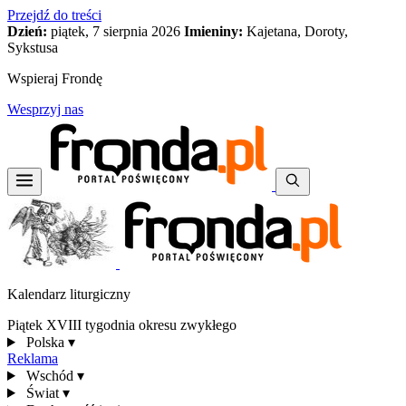
Przejdź do treści
Dzień:
piątek, 7 sierpnia 2026
Imieniny:
Kajetana, Doroty,
Sykstusa
Wspieraj Frondę
Wesprzyj nas
Kalendarz liturgiczny
Piątek XVIII tygodnia okresu zwykłego
Polska
▾
Reklama
Wschód
▾
Świat
▾