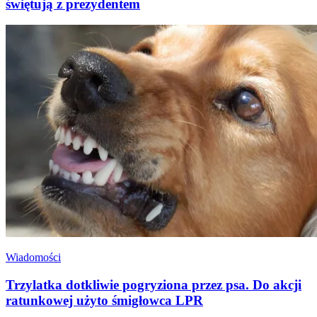
świętują z prezydentem
Wiadomości
Trzylatka dotkliwie pogryziona przez psa. Do akcji
ratunkowej użyto śmigłowca LPR