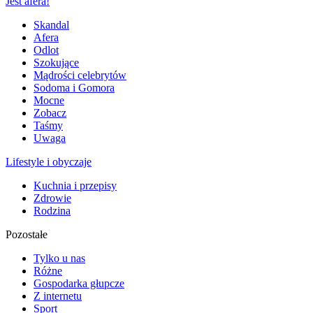
Jest afera!
Skandal
Afera
Odlot
Szokujące
Mądrości celebrytów
Sodoma i Gomora
Mocne
Zobacz
Taśmy
Uwaga
Lifestyle i obyczaje
Kuchnia i przepisy
Zdrowie
Rodzina
Pozostałe
Tylko u nas
Różne
Gospodarka głupcze
Z internetu
Sport