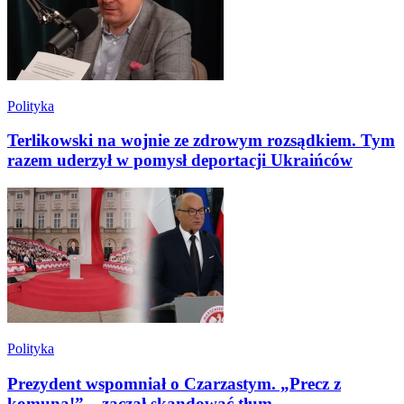
Polityka
Terlikowski na wojnie ze zdrowym rozsądkiem. Tym
razem uderzył w pomysł deportacji Ukraińców
Polityka
Prezydent wspomniał o Czarzastym. „Precz z
komuną!” – zaczął skandować tłum