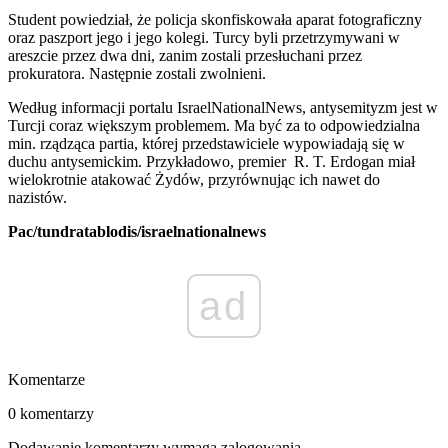
Student powiedział, że policja skonfiskowała aparat fotograficzny
oraz paszport jego i jego kolegi. Turcy byli przetrzymywani w
areszcie przez dwa dni, zanim zostali przesłuchani przez
prokuratora. Następnie zostali zwolnieni.
Według informacji portalu IsraelNationalNews, antysemityzm jest w
Turcji coraz większym problemem. Ma być za to odpowiedzialna
min. rządząca partia, której przedstawiciele wypowiadają się w
duchu antysemickim. Przykładowo, premier R. T. Erdogan miał
wielokrotnie atakować Żydów, przyrównując ich nawet do
nazistów.
Pac/tundratablodis/israelnationalnews
ad
Komentarze
0 komentarzy
Dodawanie komentarzy wymaga zalogowania.