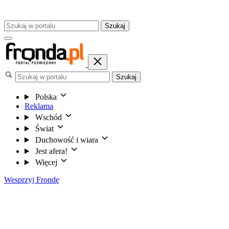
Szukaj
Szukaj
Polska
Reklama
Wschód
Świat
Duchowość i wiara
Jest afera!
Więcej
Wesprzyj Frondę