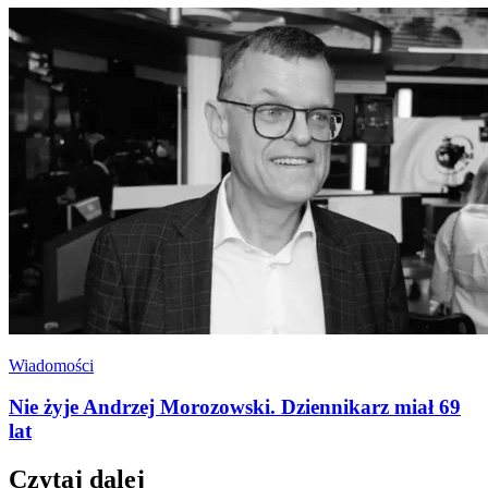
Wiadomości
Nie żyje Andrzej Morozowski. Dziennikarz miał 69
lat
Czytaj dalej