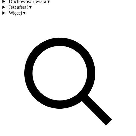
Duchowość i wiara
▾
Jest afera!
▾
Więcej
▾