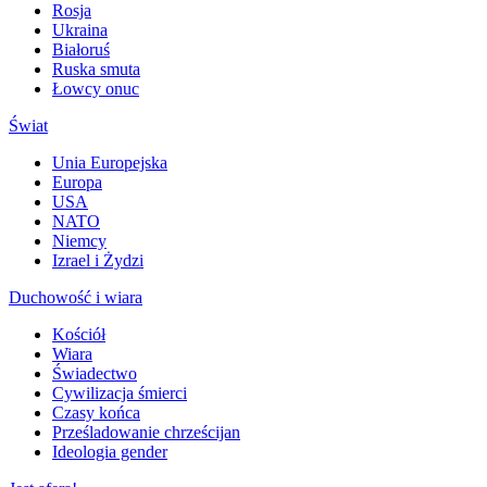
Rosja
Ukraina
Białoruś
Ruska smuta
Łowcy onuc
Świat
Unia Europejska
Europa
USA
NATO
Niemcy
Izrael i Żydzi
Duchowość i wiara
Kościół
Wiara
Świadectwo
Cywilizacja śmierci
Czasy końca
Prześladowanie chrześcijan
Ideologia gender