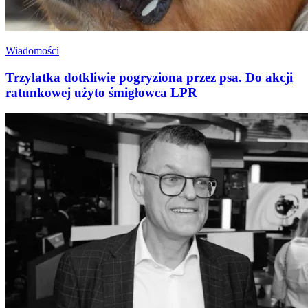
Wiadomości
Trzylatka dotkliwie pogryziona przez psa. Do akcji
ratunkowej użyto śmigłowca LPR