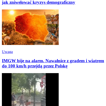
jak zniwelować kryzys demograficzny
Uwaga
IMGW bije na alarm. Nawałnice z gradem i wiatrem
do 100 km/h przejdą przez Polskę