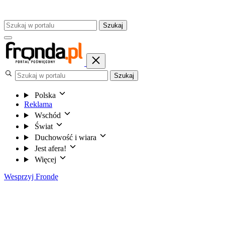
Szukaj
Szukaj
Polska
Reklama
Wschód
Świat
Duchowość i wiara
Jest afera!
Więcej
Wesprzyj Frondę