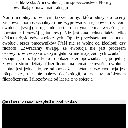
Terlikowski: Ani ewolucja, ani społeczeństwo. Normy
wynikają z prawa naturalnego
Norm moralnych, w tym także normy, która służy do oceny
zachowań homoseksualnych nie wyprowadza się bowiem z teorii
ewolucji (swoją drogą nie jest to jedyna teoria wyjaśniająca
powstanie i rozwój gatunków). Nie jest ona jednak także tylko
efektem dyskursów społecznych. Opinie przedstawione na temat
ewolucji przez pracowników PAN nie są wolne od ideologii czy
filozofii. „
Zwracamy uwagę, że ewolucja nie jest procesem
celowym, w związku z czym gatunki nie mają żadnych „zadań” -
oznajmiają oni. I już tylko to pokazuje, że opowiadają się po jednej
z wielu stron debaty filozoficznej na temat celowości ewolucji.
Istotne jest jednak to, że o
dpowiedź na pytanie, czy ewolucja jest
„ślepa” czy nie, nie należy do biologii, a jest już problemem
filozoficznym. I filozofowie od lat się o to spierają.
Dalsza część artykułu pod video