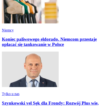
Niemcy
Koniec paliwowego eldorado. Niemcom przestaje
opłacać się tankowanie w Polsce
Tylko u nas
Szynkowski vel Sęk dla Frondy: Rozwój Plus wie,