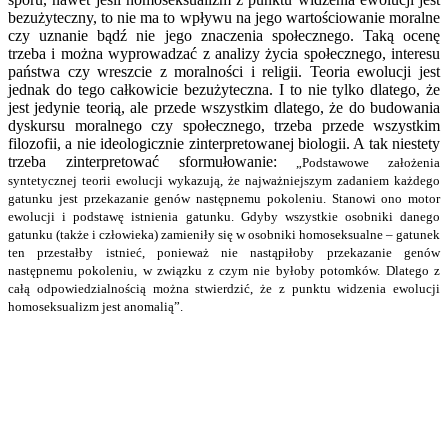
bezużyteczny, to nie ma to wpływu na jego wartościowanie moralne
czy uznanie bądź nie jego znaczenia społecznego. Taką ocenę
trzeba i można wyprowadzać z analizy życia społecznego, interesu
państwa czy wreszcie z moralności i religii. Teoria ewolucji jest
jednak do tego całkowicie bezużyteczna. I to nie tylko dlatego, że
jest jedynie teorią, ale przede wszystkim dlatego, że do budowania
dyskursu moralnego czy społecznego, trzeba przede wszystkim
filozofii, a nie ideologicznie zinterpretowanej biologii. A tak niestety
trzeba zinterpretować sformułowanie:
„Podstawowe założenia
syntetycznej teorii ewolucji wykazują, że najważniejszym zadaniem każdego
gatunku jest przekazanie genów następnemu pokoleniu. Stanowi ono motor
ewolucji i podstawę istnienia gatunku. Gdyby wszystkie osobniki danego
gatunku (także i człowieka) zamieniły się w osobniki homoseksualne – gatunek
ten przestałby istnieć, ponieważ nie nastąpiłoby przekazanie genów
następnemu pokoleniu, w związku z czym nie byłoby potomków. Dlatego z
całą odpowiedzialnością można stwierdzić, że z punktu widzenia ewolucji
homoseksualizm jest anomalią”.