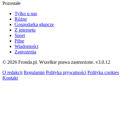
Pozostałe
Tylko u nas
Różne
Gospodarka głupcze
Z internetu
Sport
Pilne
Wiadomości
Zagrożenia
© 2026 Fronda.pl. Wszelkie prawa zastrzeżone.
v3.0.12
O redakcji
Regulamin
Polityka prywatności
Polityka cookies
Kontakt