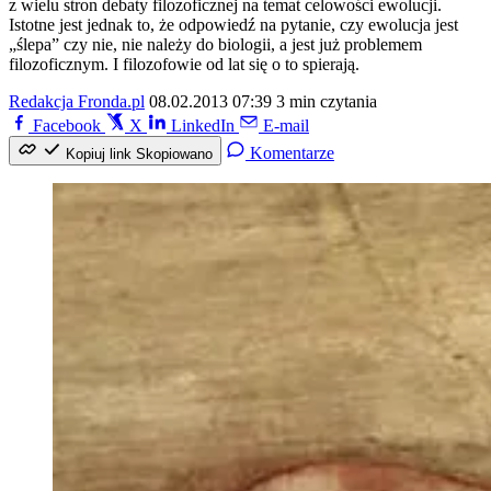
z wielu stron debaty filozoficznej na temat celowości ewolucji.
Istotne jest jednak to, że odpowiedź na pytanie, czy ewolucja jest
„ślepa” czy nie, nie należy do biologii, a jest już problemem
filozoficznym. I filozofowie od lat się o to spierają.
Redakcja Fronda.pl
08.02.2013 07:39
3 min czytania
Facebook
X
LinkedIn
E-mail
Komentarze
Kopiuj link
Skopiowano