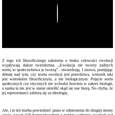
Play
Z tego ich filozoficznego założenia o braku celowości ewolucji
wypływają dalsze twierdzenia. „
Ewolucja nie tworzy żadnych
norm, to społeczeństwa je tworzą” - stwierdzają. I znowu, pomijając
debatę nad tym, czy teoria ewolucji jest prawdziwa, wniosek taki
jest wnioskiem filozoficznym, a nie biologicznym. Pojęcie norm
społecznych czy etycznych nie wchodzi bowiem w zakres biologii,
a nauka ta nie jest w stanie określić skąd się one biorą. No chyba, że
jej reprezentanci zabiorą się za ideologię.
Ale, i to też trzeba powiedzieć jasno w odniesieniu do drugiej strony
sporu, nawet jeśli homoseksualizm z punktu widzenia ewolucji jest