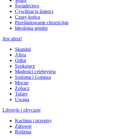
Wiara
Świadectwo
Cywilizacja śmierci
Czasy końca
Prześladowanie chrześcijan
Ideologia gender
Jest afera!
Skandal
Afera
Odlot
Szokujące
Mądrości celebrytów
Sodoma i Gomora
Mocne
Zobacz
Taśmy
Uwaga
Lifestyle i obyczaje
Kuchnia i przepisy
Zdrowie
Rodzina