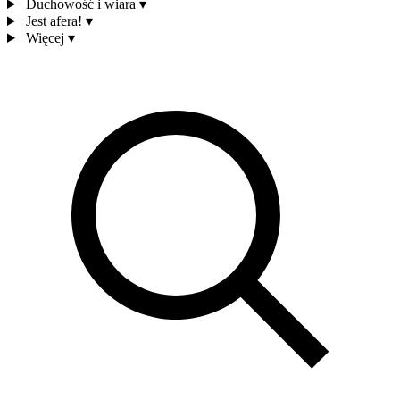
Duchowość i wiara
▾
Jest afera!
▾
Więcej
▾