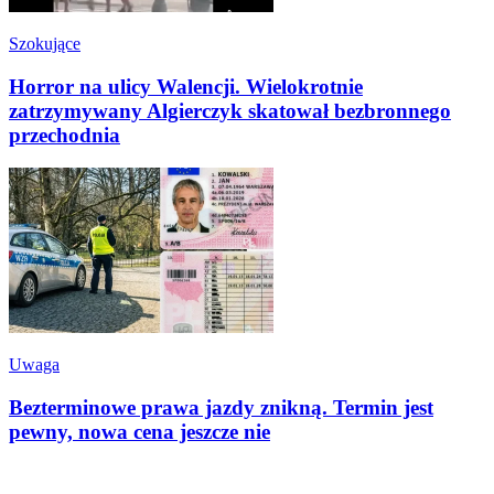
Szokujące
Horror na ulicy Walencji. Wielokrotnie
zatrzymywany Algierczyk skatował bezbronnego
przechodnia
Uwaga
Bezterminowe prawa jazdy znikną. Termin jest
pewny, nowa cena jeszcze nie