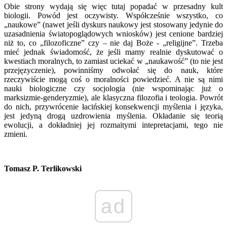
Obie strony wydają się więc tutaj popadać w przesadny kult
biologii. Powód jest oczywisty. Współcześnie wszystko, co
„naukowe” (nawet jeśli dyskurs naukowy jest stosowany jedynie do
uzasadnienia światopoglądowych wniosków) jest cenione bardziej
niż to, co „filozoficzne” czy – nie daj Boże - „religijne”. Trzeba
mieć jednak świadomość, że jeśli mamy realnie dyskutować o
kwestiach moralnych, to zamiast uciekać w „naukawość” (to nie jest
przejęzyczenie), powinniśmy odwołać się do nauk, które
rzeczywiście mogą coś o moralności powiedzieć. A nie są nimi
nauki biologiczne czy socjologia (nie wspominając już o
marksizmie-genderyzmie), ale klasyczna filozofia i teologia. Powrót
do nich, przywrócenie łacińskiej konsekwencji myślenia i języka,
jest jedyną drogą uzdrowienia myślenia. Okładanie się teorią
ewolucji, a dokładniej jej rozmaitymi intepretacjami, tego nie
zmieni.
Tomasz P. Terlikowski
ad