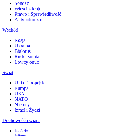
Sondaż
Wieści z kraju
Prawo i Sprawiedliwość
Antypolonizm
Wschód
Rosja
Ukraina
Białoruś
Ruska smuta
Łowcy onuc
Świat
Unia Europejska
Europa
USA
NATO
Niemcy
Izrael i Żydzi
Duchowość i wiara
Kościół