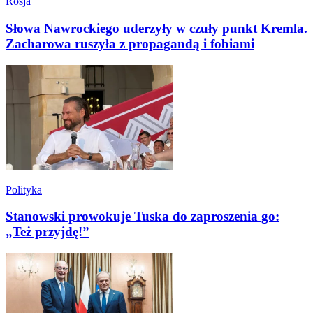
Rosja
Słowa Nawrockiego uderzyły w czuły punkt Kremla.
Zacharowa ruszyła z propagandą i fobiami
Polityka
Stanowski prowokuje Tuska do zaproszenia go:
„Też przyjdę!”