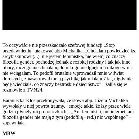
To oczywiście nie przeszkadzało szefowej fundacji „Stop
przedawnieniu” atakować abp Michalika. „Chciałam powiedzieć ks.
arcybiskupowi (...): nie jestem feministką, nie wiem, co znaczy
filozofia gender, pochodzę jednak z rozbitej rodziny i tak jak inne
ofiary, niczego nie chciałam, do nikogo nie lgnęłam i nikogo w nic
nie wciągałam. To pedofil brutalnie wprowadził mnie w świat
dorosłych, zmasakrował moją psychikę jak miałam 7 lat, nigdy nie
będę wiedziała, co znaczy beztroskie dzieciństwo” - żaliła się w
rozmowie z TVN24.
Baraniecka-Kłos przekonywała, że słowa abp. Józefa Michalika
wywołały u niej powrót traumy, "emocje takie, że łzy przez wiele
godzin płynęły mi po policzkach”. „Ani feministki, ani internet, ani
filozofia gender nie mają z tym (pedofilią - red.) nic wspólnego” -
zapewniała.
MBW