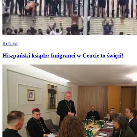
Kościół
Hiszpański ksiądz: Imigranci w Ceucie to święci!