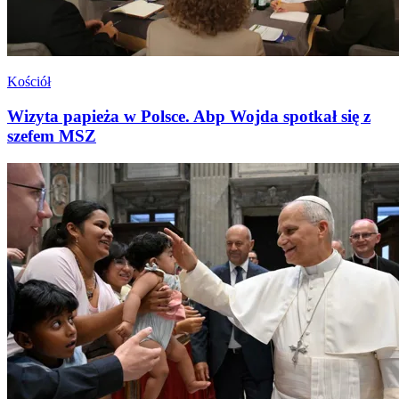
Kościół
Wizyta papieża w Polsce. Abp Wojda spotkał się z
szefem MSZ