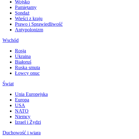
Wojsko
Pamiętamy
Sondaż
Wieści z kraju
Prawo i Sprawiedliwość
Antypolonizm
Wschód
Rosja
Ukraina
Białoruś
Ruska smuta
Łowcy onuc
Świat
Unia Europejska
Europa
USA
NATO
Niemcy
Izrael i Żydzi
Duchowość i wiara