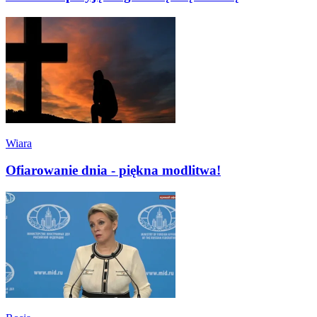
Wiara
Ofiarowanie dnia - piękna modlitwa!