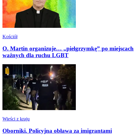
Kościół
O. Martin organizuje… „pielgrzymkę” po miejscach
ważnych dla ruchu LGBT
Wieści z kraju
Oborniki. Policyjna obława za imigrantami