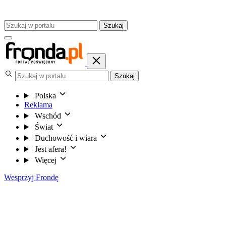
Szukaj
Szukaj
Polska
Reklama
Wschód
Świat
Duchowość i wiara
Jest afera!
Więcej
Wesprzyj Frondę