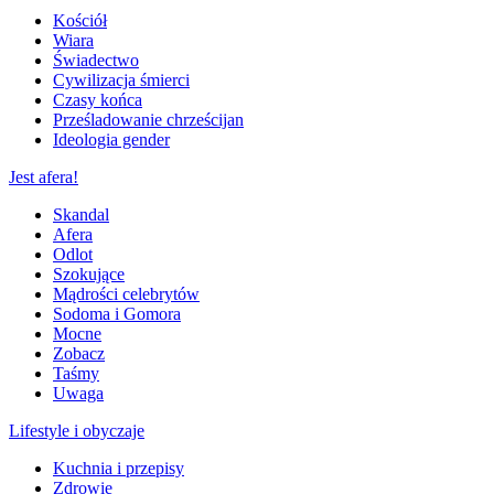
Kościół
Wiara
Świadectwo
Cywilizacja śmierci
Czasy końca
Prześladowanie chrześcijan
Ideologia gender
Jest afera!
Skandal
Afera
Odlot
Szokujące
Mądrości celebrytów
Sodoma i Gomora
Mocne
Zobacz
Taśmy
Uwaga
Lifestyle i obyczaje
Kuchnia i przepisy
Zdrowie