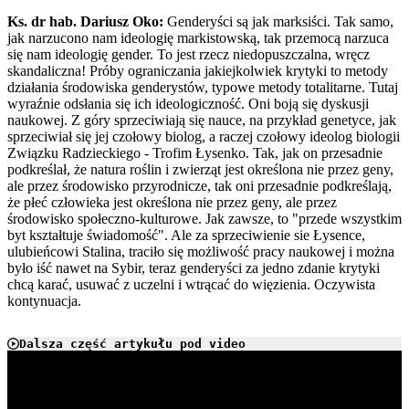
Ks. dr hab. Dariusz Oko:
Genderyści są jak marksiści. Tak samo,
jak narzucono nam ideologię markistowską, tak przemocą narzuca
się nam ideologię gender. To jest rzecz niedopuszczalna, wręcz
skandaliczna! Próby ograniczania jakiejkolwiek krytyki to metody
działania środowiska genderystów, typowe metody totalitarne. Tutaj
wyraźnie odsłania się ich ideologiczność. Oni boją się dyskusji
naukowej. Z góry sprzeciwiają się nauce, na przykład genetyce, jak
sprzeciwiał się jej czołowy biolog, a raczej czołowy ideolog biologii
Związku Radzieckiego - Trofim Łysenko. Tak, jak on przesadnie
podkreślał, że natura roślin i zwierząt jest określona nie przez geny,
ale przez środowisko przyrodnicze, tak oni przesadnie podkreślają,
że płeć człowieka jest określona nie przez geny, ale przez
środowisko społeczno-kulturowe. Jak zawsze, to "przede wszystkim
byt kształtuje świadomość". Ale za sprzeciwienie sie Łysence,
ulubieńcowi Stalina, traciło się możliwość pracy naukowej i można
było iść nawet na Sybir, teraz genderyści za jedno zdanie krytyki
chcą karać, usuwać z uczelni i wtrącać do więzienia. Oczywista
kontynuacja.
Dalsza część artykułu pod video