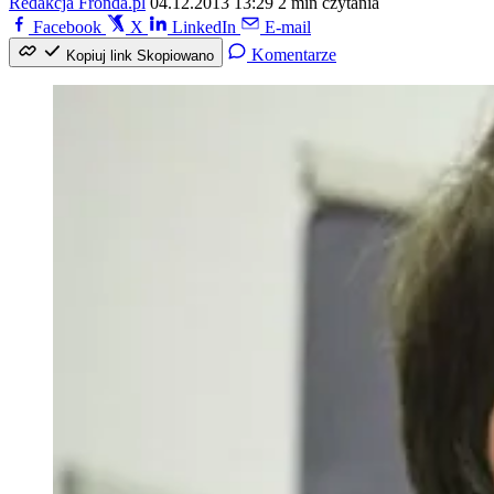
Redakcja Fronda.pl
04.12.2013 13:29
2 min czytania
Facebook
X
LinkedIn
E-mail
Komentarze
Kopiuj link
Skopiowano