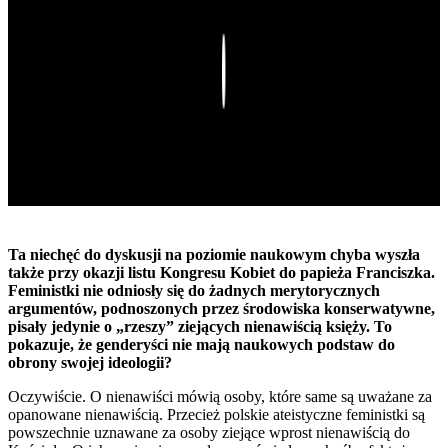
Play
Ta niechęć do dyskusji na poziomie naukowym chyba wyszła
także przy okazji listu Kongresu Kobiet do papieża Franciszka.
Feministki nie odniosły się do żadnych merytorycznych
argumentów, podnoszonych przez środowiska konserwatywne,
pisały jedynie o „rzeszy” ziejących nienawiścią księży. To
pokazuje, że genderyści nie mają naukowych podstaw do
obrony swojej ideologii?
Oczywiście. O nienawiści mówią osoby, które same są uważane za
opanowane nienawiścią. Przecież polskie ateistyczne feministki są
powszechnie uznawane za osoby ziejące wprost nienawiścią do