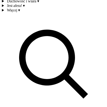
Duchowość i wiara
▾
Jest afera!
▾
Więcej
▾