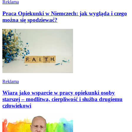
Reklama
Praca Opiekunki w Niemczech: jak wygląda i czego
można się spodziewać?
Reklama
Wiara jako wsparcie w pracy opiekunki osoby
starszej – modlitwa, cierpliwość i służba drugiemu
człowiekowi