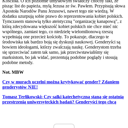
Kościoła. O ich poziomie umysłowym świadczy choćby fakt, że
pisząc list do papieża, mylą Jezusa ze św. Pawłem. Przypisują słowa
Apostoła Narodów Panu Jezusowi, nawet tego nie wiedzą. W
dodatku uzurpują sobie prawo do reprezentowania kobiet polskich.
Tymczasem stanowią tylko ateistyczną "organizację kanapową", z
którą zdecydowana większość kobiet polskich nie chce mieć nic
wspólnego, zamiast tego, co niedzielę wielomilionową rzeszą
wypełniają one przecież kościoły. To pokazuje, dlaczego te
środowiska tak bardzo boją się dyskusji naukowej. Genderyści są
bowiem ideologami, którzy zwalczają naukę. Genderystom trzeba
się sprzeciwiać zatem tak samo, jak przeciwstawialiśmy się
marksistom, bo jak widać, prezentują podobne poglądy i stosują
podobne metody.
Not. MBW
Czy w murach uczelni można krytykować gender? Zdaniem
genderystów NIE!
Tomasz Terlikowski: Czy salki katechetyczną staną się ostatnią
przestrzenią uniwersyteckich badań? Genderyści tego chcą