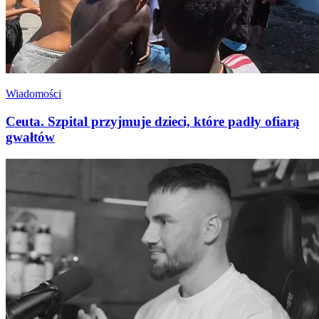
Wiadomości
Ceuta. Szpital przyjmuje dzieci, które padły ofiarą
gwałtów