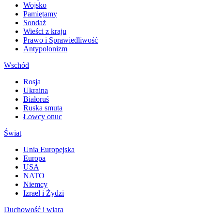
Wojsko
Pamiętamy
Sondaż
Wieści z kraju
Prawo i Sprawiedliwość
Antypolonizm
Wschód
Rosja
Ukraina
Białoruś
Ruska smuta
Łowcy onuc
Świat
Unia Europejska
Europa
USA
NATO
Niemcy
Izrael i Żydzi
Duchowość i wiara