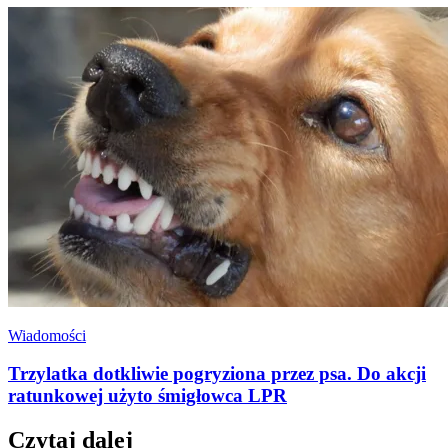
Wiadomości
Trzylatka dotkliwie pogryziona przez psa. Do akcji
ratunkowej użyto śmigłowca LPR
Czytaj dalej