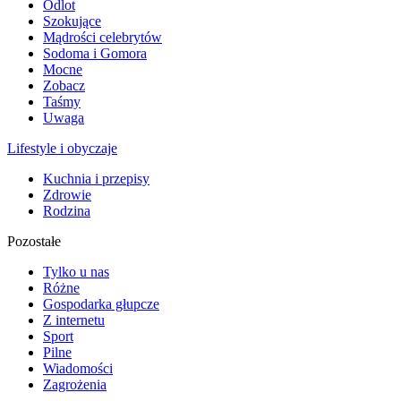
Odlot
Szokujące
Mądrości celebrytów
Sodoma i Gomora
Mocne
Zobacz
Taśmy
Uwaga
Lifestyle i obyczaje
Kuchnia i przepisy
Zdrowie
Rodzina
Pozostałe
Tylko u nas
Różne
Gospodarka głupcze
Z internetu
Sport
Pilne
Wiadomości
Zagrożenia