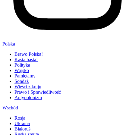
Polska
Brawo Polska!
Kasta basta!
Polityka
Wojsko
Pamiętamy
Sondaż
Wieści z kraju
Prawo i Sprawiedliwość
Antypolonizm
Wschód
Rosja
Ukraina
Białoruś
Ruska smuta