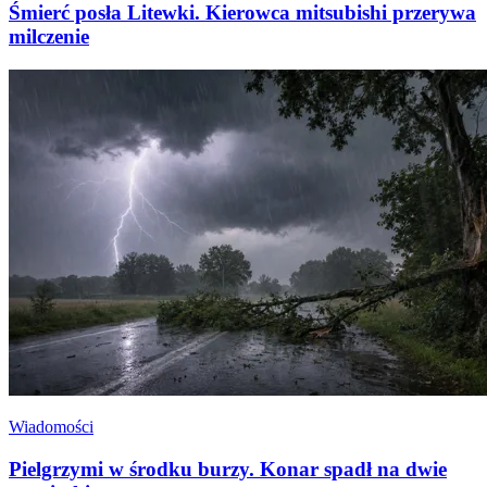
Śmierć posła Litewki. Kierowca mitsubishi przerywa
milczenie
Wiadomości
Pielgrzymi w środku burzy. Konar spadł na dwie