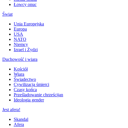
Łowcy onuc
Świat
Unia Europejska
Europa
USA
NATO
Niemcy
Izrael i Żydzi
Duchowość i wiara
Kościół
Wiara
Świadectwo
Cywilizacja śmierci
Czasy końca
Prześladowanie chrześcijan
Ideologia gender
Jest afera!
Skandal
Afera