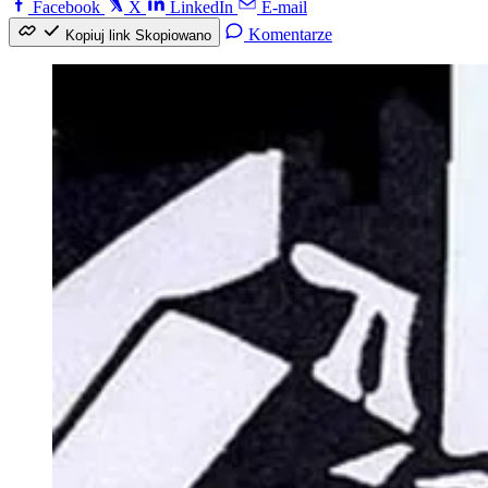
Facebook
X
LinkedIn
E-mail
Komentarze
Kopiuj link
Skopiowano