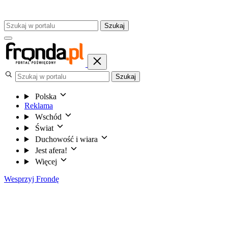
Szukaj
Szukaj
Polska
Reklama
Wschód
Świat
Duchowość i wiara
Jest afera!
Więcej
Wesprzyj Frondę