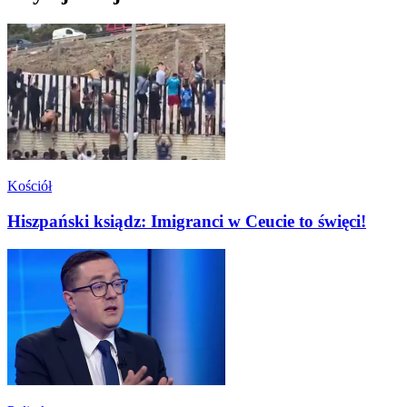
Kościół
Hiszpański ksiądz: Imigranci w Ceucie to święci!