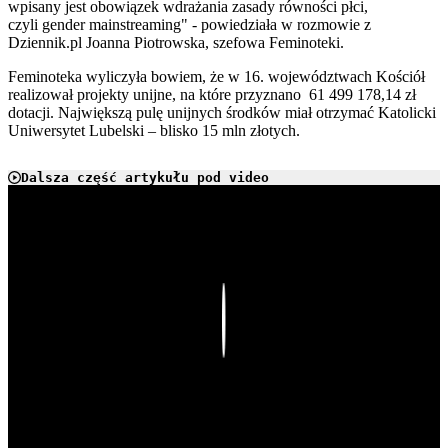
wpisany jest obowiązek wdrażania zasady równości płci,
czyli gender mainstreaming" - powiedziała w rozmowie z
Dziennik.pl Joanna Piotrowska, szefowa Feminoteki.
Feminoteka wyliczyła bowiem, że w 16. województwach Kościół
realizował projekty unijne, na które przyznano 61 499 178,14 zł
dotacji. Największą pulę unijnych środków miał otrzymać Katolicki
Uniwersytet Lubelski – blisko 15 mln złotych.
Dalsza część artykułu pod video
Play