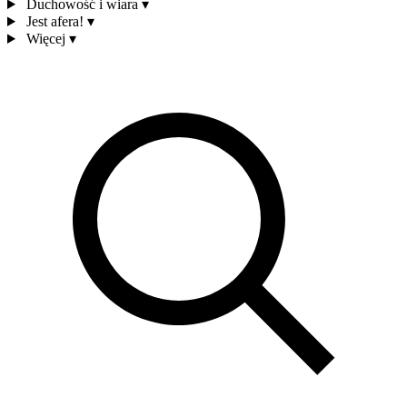
Duchowość i wiara
▾
Jest afera!
▾
Więcej
▾