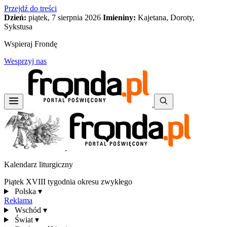
Przejdź do treści
Dzień:
piątek, 7 sierpnia 2026
Imieniny:
Kajetana, Doroty,
Sykstusa
Wspieraj Frondę
Wesprzyj nas
Kalendarz liturgiczny
Piątek XVIII tygodnia okresu zwykłego
Polska
▾
Reklama
Wschód
▾
Świat
▾