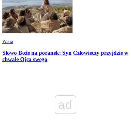
Wiara
Słowo Boże na poranek: Syn Człowieczy przyjdzie w
chwale Ojca swego
ad