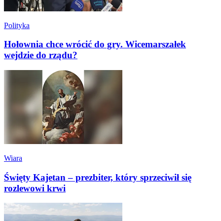
Polityka
Hołownia chce wrócić do gry. Wicemarszałek
wejdzie do rządu?
Wiara
Święty Kajetan – prezbiter, który sprzeciwił się
rozlewowi krwi