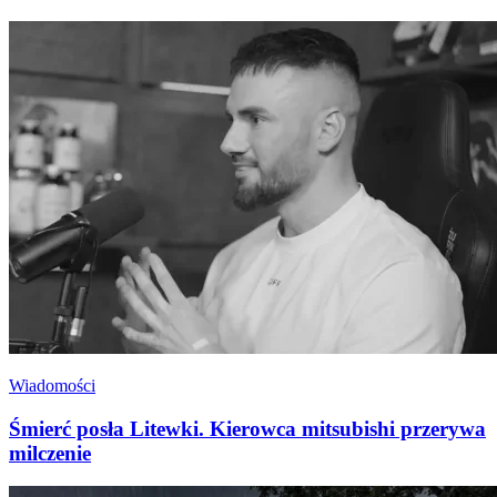
Wiadomości
Śmierć posła Litewki. Kierowca mitsubishi przerywa
milczenie