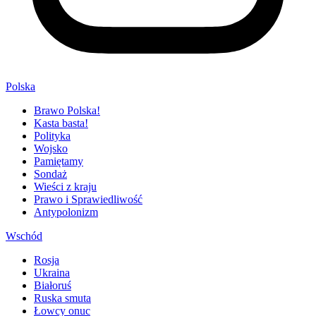
Polska
Brawo Polska!
Kasta basta!
Polityka
Wojsko
Pamiętamy
Sondaż
Wieści z kraju
Prawo i Sprawiedliwość
Antypolonizm
Wschód
Rosja
Ukraina
Białoruś
Ruska smuta
Łowcy onuc