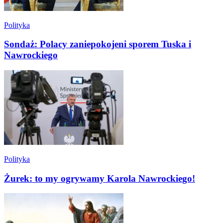
Polityka
Sondaż: Polacy zaniepokojeni sporem Tuska i
Nawrockiego
Polityka
Żurek: to my ogrywamy Karola Nawrockiego!