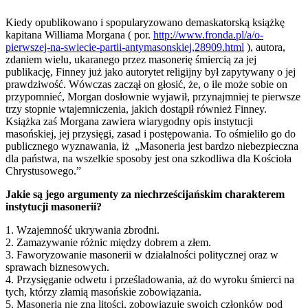
Kiedy opublikowano i spopularyzowano demaskatorską książkę
kapitana Williama Morgana ( por.
http://www.fronda.pl/a/o-
pierwszej-na-swiecie-partii-antymasonskiej,28909.html
), autora,
zdaniem wielu, ukaranego przez masonerię śmiercią za jej
publikację, Finney już jako autorytet religijny był zapytywany o jej
prawdziwość. Wówczas zaczął on głosić, że, o ile może sobie on
przypomnieć, Morgan dosłownie wyjawił, przynajmniej te pierwsze
trzy stopnie wtajemniczenia, jakich dostąpił również Finney.
Książka zaś Morgana zawiera wiarygodny opis instytucji
masońskiej, jej przysięgi, zasad i postępowania. To ośmieliło go do
publicznego wyznawania, iż „Masoneria jest bardzo niebezpieczna
dla państwa, na wszelkie sposoby jest ona szkodliwa dla Kościoła
Chrystusowego.”
Jakie są jego argumenty za niechrześcijańskim charakterem
instytucji masonerii?
1. Wzajemność ukrywania zbrodni.
2. Zamazywanie różnic między dobrem a złem.
3. Faworyzowanie masonerii w działalności politycznej oraz w
sprawach biznesowych.
4. Przysięganie odwetu i prześladowania, aż do wyroku śmierci na
tych, którzy złamią masońskie zobowiązania.
5. Masoneria nie zna litości, zobowiązuje swoich członków pod