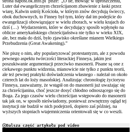
strona bapost.ok.info.pl pisze: „O ile, mówiąc w uproszczeniu,
Luter dał ewangelicznym chrześcijanom zbawienie z łaski przez
wiarę, Kalwin ustrój Kościoła, w którym znów decydują świeccy,
obok duchownych, to Finney był tym, który dał im podejście do
ewangelizacji obowiązujące w wielu zborach, w wielu krajach do
dziś (…) Wydarzeniem, które w decydujący sposób wpłynęło na
oblicze amerykańskiego chrześcijaństwa nie tylko w wieku XIX,
ale, bez mała do dziś, było zjawisko określane mianem Wielkiego
Przebudzenia (Great Awakening).”
Nie piszę o nim, aby popularyzować protestantyzm, ale z powodu
pewnego aspektu twórczości literackiej Finneya, jakim jest
poszukiwanie argumentacji przeciwko masonerii. Pisane są one z
ciekawego punktu widzenia, mianowicie nie tylko z punktu teorii,
ale też pewnej praktyki doświadczenia własnego - należał on około
czterech lat do loży masońskiej. Analizując chronologię życiorysu
Finneya, zauważamy, że wstąpił on do masonerii już uważając się
za chrześcijanina, choć jeszcze dosyć chłodno odnoszącego się do
Boga. Za jego czasów wielu chrześcijan wstępowało do masonerii
tak jak on, w sposób nieświadomy, ponieważ zewnętrzny ogląd tej
instytucji nie budził w nich podejrzeń, dopiero zaś później, na
wyższych stopniach wtajemniczenia orientowali się w co weszli.
Dalsza część artykułu pod video