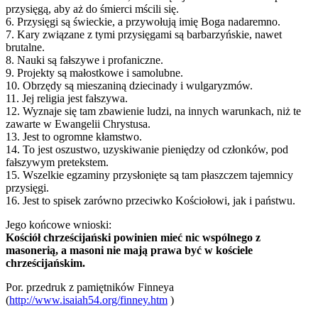
przysięgą, aby aż do śmierci mścili się.
6. Przysięgi są świeckie, a przywołują imię Boga nadaremno.
7. Kary związane z tymi przysięgami są barbarzyńskie, nawet
brutalne.
8. Nauki są fałszywe i profaniczne.
9. Projekty są małostkowe i samolubne.
10. Obrzędy są mieszaniną dziecinady i wulgaryzmów.
11. Jej religia jest fałszywa.
12. Wyznaje się tam zbawienie ludzi, na innych warunkach, niż te
zawarte w Ewangelii Chrystusa.
13. Jest to ogromne kłamstwo.
14. To jest oszustwo, uzyskiwanie pieniędzy od członków, pod
fałszywym pretekstem.
15. Wszelkie egzaminy przysłonięte są tam płaszczem tajemnicy
przysięgi.
16. Jest to spisek zarówno przeciwko Kościołowi, jak i państwu.
Jego końcowe wnioski:
Kościół chrześcijański powinien mieć nic wspólnego z
masonerią, a masoni nie mają prawa być w kościele
chrześcijańskim.
Por. przedruk z pamiętników Finneya
(
http://www.isaiah54.org/finney.htm
)