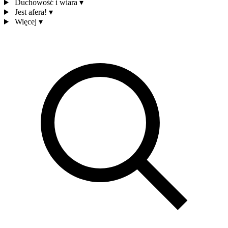
Duchowość i wiara
▾
Jest afera!
▾
Więcej
▾