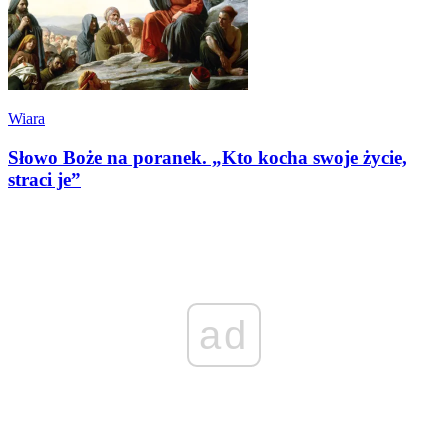
Wiara
Słowo Boże na poranek. „Kto kocha swoje życie,
straci je”
ad