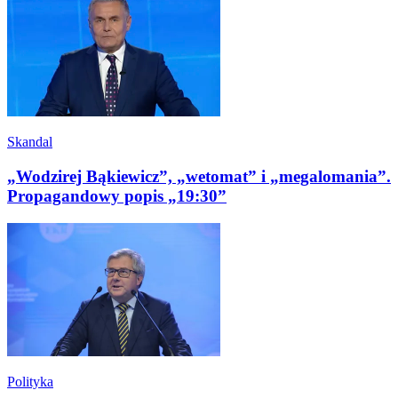
Skandal
„Wodzirej Bąkiewicz”, „wetomat” i „megalomania”.
Propagandowy popis „19:30”
Polityka