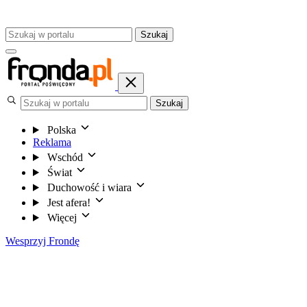
Szukaj
Szukaj
Polska
Reklama
Wschód
Świat
Duchowość i wiara
Jest afera!
Więcej
Wesprzyj Frondę