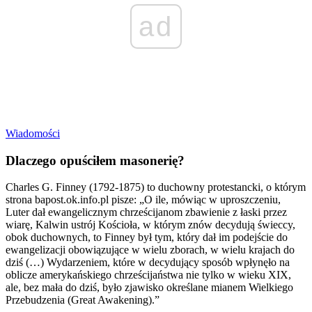
ad
Wiadomości
Dlaczego opuściłem masonerię?
Charles G. Finney (1792-1875) to duchowny protestancki, o którym
strona bapost.ok.info.pl pisze: „O ile, mówiąc w uproszczeniu,
Luter dał ewangelicznym chrześcijanom zbawienie z łaski przez
wiarę, Kalwin ustrój Kościoła, w którym znów decydują świeccy,
obok duchownych, to Finney był tym, który dał im podejście do
ewangelizacji obowiązujące w wielu zborach, w wielu krajach do
dziś (…) Wydarzeniem, które w decydujący sposób wpłynęło na
oblicze amerykańskiego chrześcijaństwa nie tylko w wieku XIX,
ale, bez mała do dziś, było zjawisko określane mianem Wielkiego
Przebudzenia (Great Awakening).”