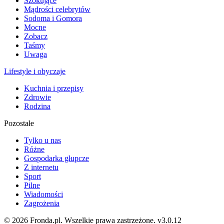
Szokujące
Mądrości celebrytów
Sodoma i Gomora
Mocne
Zobacz
Taśmy
Uwaga
Lifestyle i obyczaje
Kuchnia i przepisy
Zdrowie
Rodzina
Pozostałe
Tylko u nas
Różne
Gospodarka głupcze
Z internetu
Sport
Pilne
Wiadomości
Zagrożenia
© 2026 Fronda.pl. Wszelkie prawa zastrzeżone.
v3.0.12