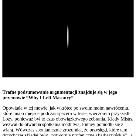
Play
Trafne podsumowanie argumentacji znajduje się w jego
przemowie ”Why I Left Masonry”
Opowiada w tej mowie, jak wkrótce po swoim moim nawróceniu,
które miało miejsce podczas spaceru w lesie, wieczorem przyszedł
Loży, ponieważ był to czas obowiązkowego zebrania. Kiedy Mistrz
wezwał do otwarcia spotkania modlitwą, Finney pomodlił się z
wiarą. Wówczas spontanicznie zrozumiał, że przysięgi, które tam
dotychczas składał były „potwornie profaniczne i barbarzyńskie” , a