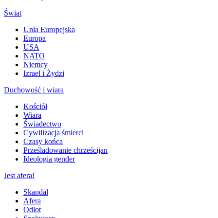
Świat
Unia Europejska
Europa
USA
NATO
Niemcy
Izrael i Żydzi
Duchowość i wiara
Kościół
Wiara
Świadectwo
Cywilizacja śmierci
Czasy końca
Prześladowanie chrześcijan
Ideologia gender
Jest afera!
Skandal
Afera
Odlot