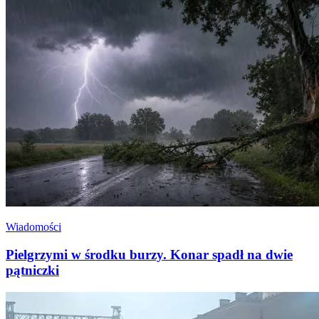
Wiadomości
Pielgrzymi w środku burzy. Konar spadł na dwie
pątniczki