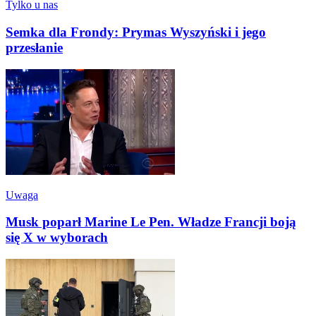
Tylko u nas
Semka dla Frondy: Prymas Wyszyński i jego
przesłanie
Uwaga
Musk poparł Marine Le Pen. Władze Francji boją
się X w wyborach