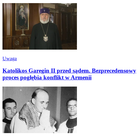
Uwaga
Katolikos Garegin II przed sądem. Bezprecedensowy
proces pogłębia konflikt w Armenii