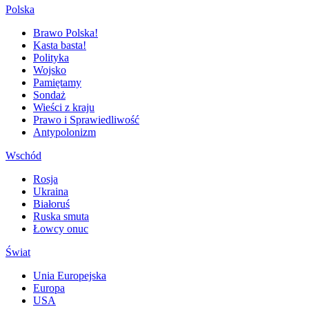
Polska
Brawo Polska!
Kasta basta!
Polityka
Wojsko
Pamiętamy
Sondaż
Wieści z kraju
Prawo i Sprawiedliwość
Antypolonizm
Wschód
Rosja
Ukraina
Białoruś
Ruska smuta
Łowcy onuc
Świat
Unia Europejska
Europa
USA