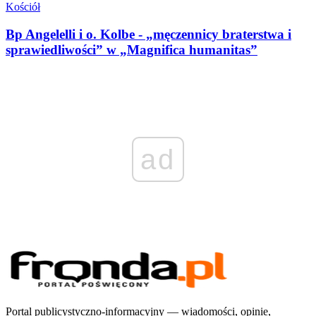
Kościół
Bp Angelelli i o. Kolbe - „męczennicy braterstwa i
sprawiedliwości” w „Magnifica humanitas”
ad
Portal publicystyczno-informacyjny — wiadomości, opinie,