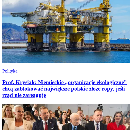
Polityka
Prof. Krysiak: Niemieckie „organizacje ekologiczne”
chcą zablokować największe polskie złoże ropy, jeśli
rząd nie zareaguje