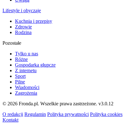
Lifestyle i obyczaje
Kuchnia i przepisy
Zdrowie
Rodzina
Pozostałe
Tylko u nas
Różne
Gospodarka głupcze
Z internetu
Sport
Pilne
Wiadomości
Zagrożenia
© 2026 Fronda.pl. Wszelkie prawa zastrzeżone.
v3.0.12
O redakcji
Regulamin
Polityka prywatności
Polityka cookies
Kontakt