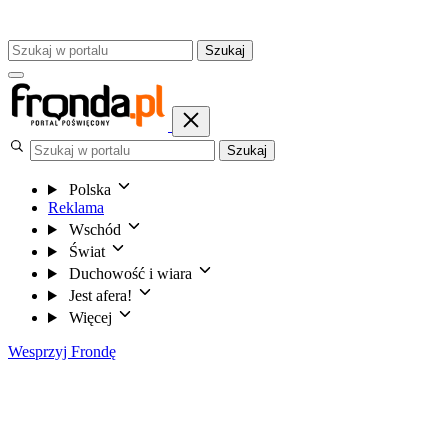
Szukaj
Szukaj
Polska
Reklama
Wschód
Świat
Duchowość i wiara
Jest afera!
Więcej
Wesprzyj Frondę