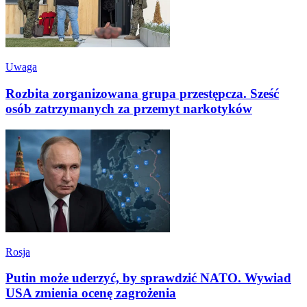
Uwaga
Rozbita zorganizowana grupa przestępcza. Sześć
osób zatrzymanych za przemyt narkotyków
Rosja
Putin może uderzyć, by sprawdzić NATO. Wywiad
USA zmienia ocenę zagrożenia