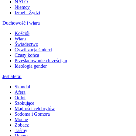
NATO
Niemcy
Izrael i Żydzi
Duchowość i wiara
Kościół
Wiara
Świadectwo
Cywilizacja śmierci
Czasy końca
Prześladowanie chrześcijan
Ideologia gender
Jest afera!
Skandal
Afera
Odlot
Szokujące
Mądrości celebrytów
Sodoma i Gomora
Mocne
Zobacz
Taśmy
Uwaga