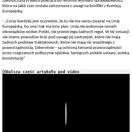
Zjednoczona Prawica powraca do reformy wymiaru sprawiedliwości,
która na jakiś czas została zatrzymana z uwagi na konflikt z Komisją
Europejską.
- „Coraz bardziej jest oczywiste, że tu nie ma sensu zważać na Unię
Europejską, bo ona i tak ma inny plan. Unia nie wykonuje swoich
obowiązków wobec Polski, nie przestrzega żadnych reguł. W tej sytuacji
nie mamy powodów brać pod uwagę jej zastrzeżeń, które nie mają
żadnych podstaw traktatowych, które nie mają nic wspólnego z
praworządnością. Odwrotnie – są ochroną łamania praworządności
przez rozgrzanych politycznie sędziów, łamiących polskie ustawy, polską
konstytucję”
Dalsza część artykułu pod video
Play