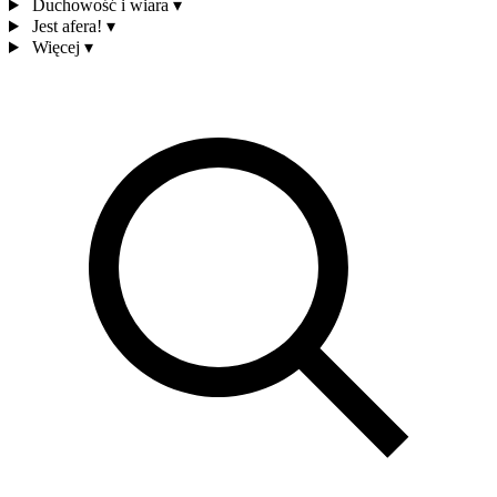
Duchowość i wiara
▾
Jest afera!
▾
Więcej
▾